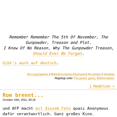
Remember Remember The 5th Of November, The
Gunpowder, Treason and Plot.
I Know Of No Reason, Why The Gunpowder Treason,
Should Ever Be Forgot
.
Gibt's auch auf deutsch
.
#occupytogether
|
#Worldrevolution
|
Aufstand
|
Revolution
|
Vendetta
Abgelegt unter
The power game
,
Weltrevolution
1 Reaktion »
Rom brennt...
October 16th, 2011, 00:16
und AFP macht
mit diesem Foto
quasi Anonymous
dafür verantwortlich. Ganz großes Kino.