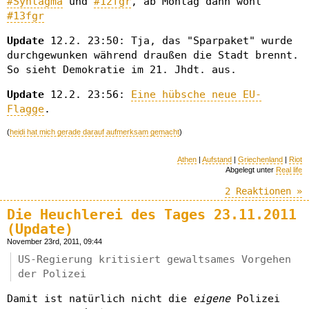
#Syntagma
und
#12fgr
, ab Montag dann wohl
#13fgr
Update
12.2. 23:50: Tja, das "Sparpaket" wurde
durchgewunken während draußen die Stadt brennt.
So sieht Demokratie im 21. Jhdt. aus.
Update
12.2. 23:56:
Eine hübsche neue EU-
Flagge
.
(
heidi hat mich gerade darauf aufmerksam gemacht
)
Athen
|
Aufstand
|
Griechenland
|
Riot
Abgelegt unter
Real life
2 Reaktionen »
Die Heuchlerei des Tages 23.11.2011
(Update)
November 23rd, 2011, 09:44
US-Regierung kritisiert gewaltsames Vorgehen
der Polizei
Damit ist natürlich nicht die
eigene
Polizei