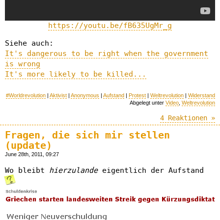
https://youtu.be/fB635UgMr_g
Siehe auch:
It's dangerous to be right when the government
is wrong
It's more likely to be killed...
#Worldrevolution
|
Aktivist
|
Anonymous
|
Aufstand
|
Protest
|
Weltrevolution
|
Widerstand
Abgelegt unter
Video
,
Weltrevolution
4 Reaktionen »
Fragen, die sich mir stellen
(update)
June 28th, 2011, 09:27
Wo bleibt
hierzulande
eigentlich der Aufstand