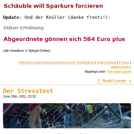
Update
: Und der Knüller (danke fronti!):
(alle Headlines © Spiegel Online)
#Worldrevolution
|
Aufstand
|
Deutsche Schläfrigkeit
|
Griechenland
|
Protest
|
Weltrevolution
Abgelegt unter
The power game
2 Reaktionen »
Der Stresstest
June 20th, 2011, 23:32