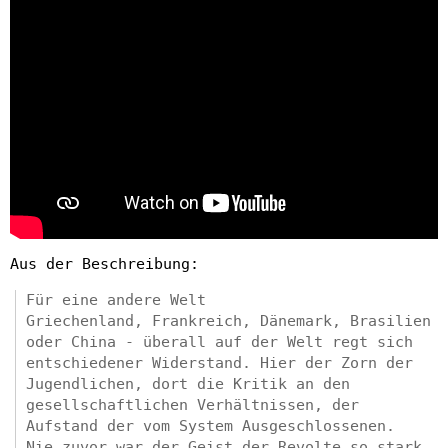
Aus der Beschreibung:
Für eine andere Welt
Griechenland, Frankreich, Dänemark, Brasilien
oder China - überall auf der Welt regt sich
entschiedener Widerstand. Hier der Zorn der
Jugendlichen, dort die Kritik an den
gesellschaftlichen Verhältnissen, der
Aufstand der vom System Ausgeschlossenen.
Nie zuvor war der Geist der Revolte so stark