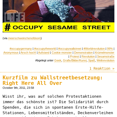
(via
meerschweinchenofdoom
)
#occupygermany
|
#occupytheworld
|
#occupywallstreet
|
#Worldrevolution
|
99%
|
Anonymous
|
Arsch hoch!
|
Aufstand
|
Cookie monster
|
Demonstration
|
Krümelmonster
|
Protest
|
Revolution
|
Sesamstraße
Abgelegt unter
Geek
,
Grafix/Bilder/Kunst
,
Spaß
,
Weltrevolution
1 Reaktion »
Kurzfilm zu Wallstreetbesetzung:
Right Here All Over
October 9th, 2011, 23:58
Wisst ihr, was auf solchen Protestaktionen
immer das schönste ist? Die Solidarität durch
Spenden, die sich in spontanen Erste-Hilfe-
Stationen, Lebensmittelständen, Deckenverleihen