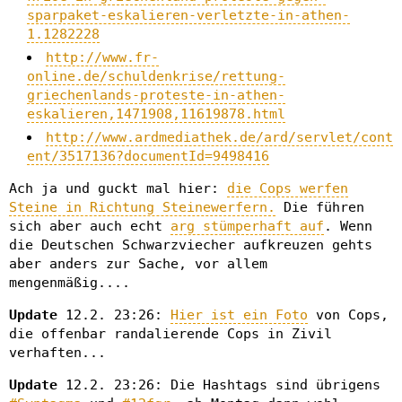
sparpaket-eskalieren-verletzte-in-athen-
1.1282228
http://www.fr-
online.de/schuldenkrise/rettung-
griechenlands-proteste-in-athen-
eskalieren,1471908,11619878.html
http://www.ardmediathek.de/ard/servlet/cont
ent/3517136?documentId=9498416
Ach ja und guckt mal hier:
die Cops werfen
Steine in Richtung Steinewerfern.
Die führen
sich aber auch echt
arg stümperhaft auf
. Wenn
die Deutschen Schwarzviecher aufkreuzen gehts
aber anders zur Sache, vor allem
mengenmäßig....
Update
12.2. 23:26:
Hier ist ein Foto
von Cops,
die offenbar randalierende Cops in Zivil
verhaften...
Update
12.2. 23:26: Die Hashtags sind übrigens