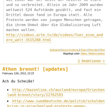
und so verbreitet. Allein im Jahr 2009 wurden
weltweit 524 Aufstände gezählt, und fast ein
Drittel davon fand in Europa statt. Alle
Proteste werden von jungen Menschen getragen,
die ihrem Unmut über die Globalisierung Luft
machen wollen.
http://videos.arte.tv/de/videos/fuer_eine_and
ere_welt-3515288.html
Aufstand
|
Ausschreitung
|
Doku
|
Revolte
|
Riot
Abgelegt unter
Video
,
Weltrevolution
2 Reaktionen »
Athen brennt! [updates]
February 12th, 2012, 22:23
Ach du Scheiße!
http://bazonline.ch/ausland/europa/Griechen
land-brennt/story/12762593
http://www.sueddeutsche.de/politik/schulden
krise-in-griechenland-proteste-gegen-