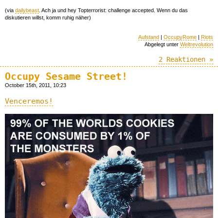
(via
dailybeast
. Ach ja und hey Topterrorist: challenge accepted. Wenn du das
diskutieren willst, komm ruhig näher)
Aufstand
|
OccupyRome
|
Riots
Abgelegt unter
Weltrevolution
2 Reaktionen »
Occupy Sesame Street!
October 15th, 2011, 10:23
Venceremos!