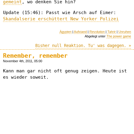
gemeint
, wo denken Sie hin?
Update (15:46): Passt wie Arsch auf Eimer:
Skandalserie erschüttert New Yorker Polizei
Ägypten
|
Aufstand
|
Revolution
|
Tahrir
|
Unruhen
Abgelegt unter
The power game
Bisher null Reaktion. Tu' was dagegen. »
Remember, remember
November 4th, 2011, 05:00
Kann man gar nicht oft genug zeigen. Heute ist
es wieder soweit.