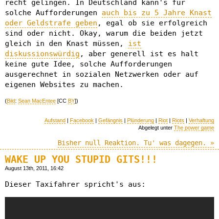
recht gelingen. In Deutschland kann's für
solche Aufforderungen
auch bis zu 5 Jahre Knast
oder Geldstrafe geben
, egal ob sie erfolgreich
sind oder nicht. Okay, warum die beiden jetzt
gleich in den Knast müssen,
ist
diskussionswürdig
, aber generell ist es halt
keine gute Idee, solche Aufforderungen
ausgerechnet in sozialen Netzwerken oder auf
eigenen Websites zu machen.
(
Bild
:
Sean MacEntee
[CC
BY
])
Aufstand
|
Facebook
|
Gefängnis
|
Plünderung
|
Riot
|
Riots
|
Verhaftung
Abgelegt unter
The power game
Bisher null Reaktion. Tu' was dagegen. »
WAKE UP YOU STUPID GITS!!!
August 13th, 2011, 16:42
Dieser Taxifahrer spricht's aus: