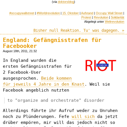
(via
doktorsblog
)
#occupywallstreet
|
#Worldrevolution
|
15. Oktober
|
Aufstand
|
Occupy Wall Street
|
Protest
|
Revolution
|
Solidarität
Abgelegt unter
Weltrevolution
Bisher null Reaktion. Tu' was dagegen. »
England: Gefängnisstrafen für
Facebooker
August 18th, 2011, 21:32
In England wurden die
ersten Gefängnisstrafen für
2 Facebook-User
ausgesprochen.
Beide kommen
für jeweils 4 Jahre in den Knast
. Weil sie
Facebook angeblich nutzten
to "organize and orchestrate" disorder
Allerdings führte ihr Aufruf weder zu Unruhen
noch zu Plünderungen. Fefe
will sich
da jetzt
drüber empören, mir will das jedoch nicht so