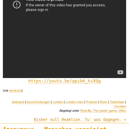
https://youtu.be/ppib6_hiXQg
(via
nerdcore
)
Aufstand
|
Ausschreitungen
|
London
|
London riots
|
Proteste
|
Riots
|
Tottenham
|
Unruhen
Abgelegt unter
Real life
,
The power game
,
Video
Bisher null Reaktion. Tu' was dagegen. »