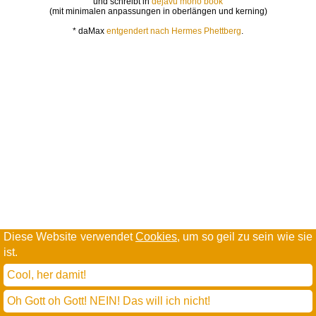
und schreibt in
dejavu mono book
(mit minimalen anpassungen in oberlängen und kerning)
* daMax
entgendert nach Hermes Phettberg
.
Diese Website verwendet
Cookies
, um so geil zu sein wie sie
ist.
Cool, her damit!
Oh Gott oh Gott! NEIN! Das will ich nicht!