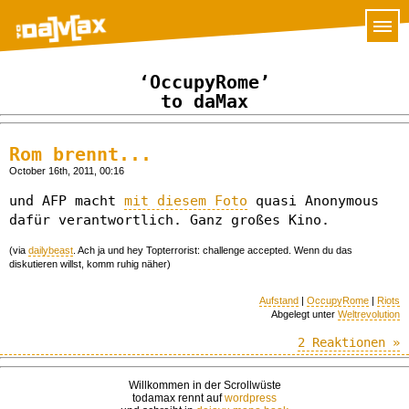
‘OccupyRome’
to daMax
Rom brennt...
October 16th, 2011, 00:16
und AFP macht
mit diesem Foto
quasi Anonymous
dafür verantwortlich. Ganz großes Kino.
(via
dailybeast
. Ach ja und hey Topterrorist: challenge accepted. Wenn du das
diskutieren willst, komm ruhig näher)
Aufstand
|
OccupyRome
|
Riots
Abgelegt unter
Weltrevolution
2 Reaktionen »
Willkommen in der Scrollwüste
todamax rennt auf
wordpress