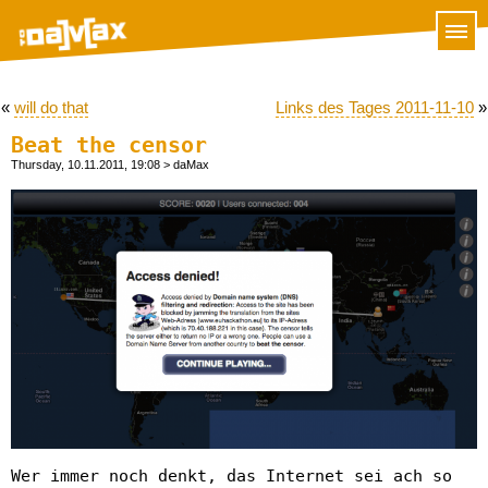
«
will do that
Links des Tages 2011-11-10
»
Beat the censor
Thursday, 10.11.2011, 19:08
> daMax
Wer immer noch denkt, das Internet sei ach so