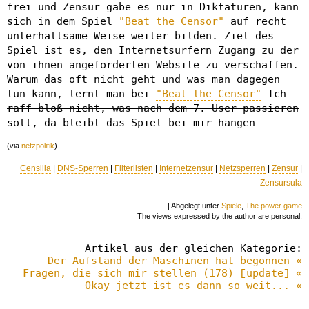
frei und Zensur gäbe es nur in Diktaturen, kann
sich in dem Spiel
"Beat the Censor"
auf recht
unterhaltsame Weise weiter bilden. Ziel des
Spiel ist es, den Internetsurfern Zugang zu der
von ihnen angeforderten Website zu verschaffen.
Warum das oft nicht geht und was man dagegen
tun kann, lernt man bei
"Beat the Censor"
Ich
raff bloß nicht, was nach dem 7. User passieren
soll, da bleibt das Spiel bei mir hängen
(via
netzpolitik
)
Censilia
|
DNS-Sperren
|
Filterlisten
|
Internetzensur
|
Netzsperren
|
Zensur
|
Zensursula
| Abgelegt unter
Spiele
,
The power game
The views expressed by the author are personal.
Artikel aus der gleichen Kategorie:
Der Aufstand der Maschinen hat begonnen «
Fragen, die sich mir stellen (178) [update] «
Okay jetzt ist es dann so weit... «