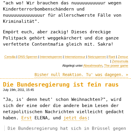
"ach wo! Wir brauchen das nuuuuuuuuuuur wegen
Kinderterrorbombenschändern und
nuuuuuuuuuuuuuur für allerschwerste Fälle von
Kriminalität".
Empört euch, aber zackig! Dieses dreckige
Politpack gehört weggekärchert und die ganze
verfettete Contentmafia gleich mit. Sakra!
Censilia
|
DNS-Sperren
|
Internetsperren
|
Internetzensur
|
Netzsperren
|
Rant
|
Zensur
|
Zensursula
Abgelegt unter
Abwahnwahn
,
The power game
Bisher null Reaktion. Tu' was dagegen. »
Die Bundesregierung ist fein raus
July 19th, 2011, 15:45
"Ja, is' denn heut' schon Weihnachten?", wird
sich der eine oder die andere beim Lesen der
netzpolitischen Nachrichten vielleicht gedacht
haben.
Erst
ELENA, und
jetzt das
:
Die Bundesregierung hat sich in Brüssel gegen