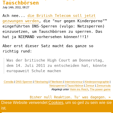
Tauschbörsen
July 14th, 2011, 08:27
Ach nee...
die British Telecom soll jetzt
gezwungen werden
, die "nur gegen Kinderporno"™
eingeführten DNS-Sperren (vulgo: Netzsperren)
einzusetzen, um Tauschbörsen zu sperren. Das
hat ja NIEMAND vorhersehen können!!!1!
Aber erst dieser Satz macht das ganze so
richtig rund:
Was der britische High Court am Donnerstag,
dem 14. Juli 2011 zu entscheiden hat, könnte
europaweit Schule machen
Censilia
|
DNS-Sperren
|
Filesharing
|
Filterlisten
|
Internetzensur
|
Kinderpornographie
|
Netzsperren
|
Tauschbörse
|
Zensur
|
Zensursula
Abgelegt unter
Heim ins Reich
,
The power game
Bisher null Reaktion. Tu' was dagegen. »
Diese Website verwendet
Cookies
, um so geil zu sein wie sie
ist.
Willkommen in der Scrollwüste
todamax rennt auf
wordpress