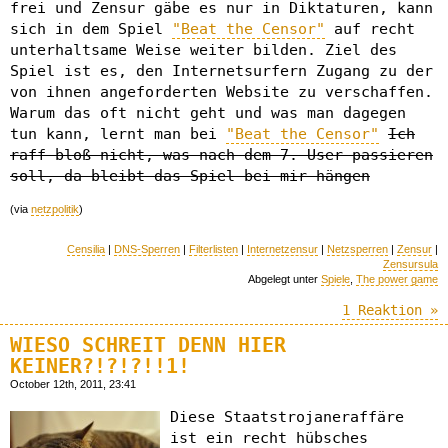
frei und Zensur gäbe es nur in Diktaturen, kann
sich in dem Spiel
"Beat the Censor"
auf recht
unterhaltsame Weise weiter bilden. Ziel des
Spiel ist es, den Internetsurfern Zugang zu der
von ihnen angeforderten Website zu verschaffen.
Warum das oft nicht geht und was man dagegen
tun kann, lernt man bei
"Beat the Censor"
Ich
raff bloß nicht, was nach dem 7. User passieren
soll, da bleibt das Spiel bei mir hängen
(via
netzpolitik
)
Censilia
|
DNS-Sperren
|
Filterlisten
|
Internetzensur
|
Netzsperren
|
Zensur
|
Zensursula
Abgelegt unter
Spiele
,
The power game
1 Reaktion »
WIESO SCHREIT DENN HIER
KEINER?!?!?!!1!
October 12th, 2011, 23:41
Diese Staatstrojaneraffäre
ist ein recht hübsches