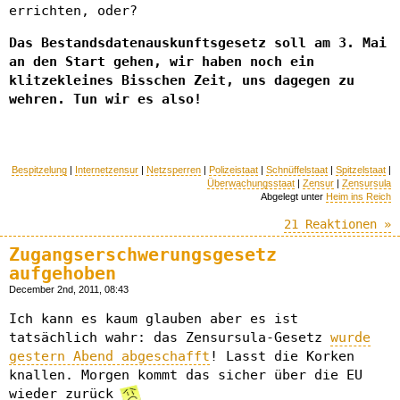
errichten, oder?
Das Bestandsdatenauskunftsgesetz soll am 3. Mai
an den Start gehen, wir haben noch ein
klitzekleines Bisschen Zeit, uns dagegen zu
wehren. Tun wir es also!
Bespitzelung
|
Internetzensur
|
Netzsperren
|
Polizeistaat
|
Schnüffelstaat
|
Spitzelstaat
|
Überwachungsstaat
|
Zensur
|
Zensursula
Abgelegt unter
Heim ins Reich
21 Reaktionen »
Zugangserschwerungsgesetz
aufgehoben
December 2nd, 2011, 08:43
Ich kann es kaum glauben aber es ist
tatsächlich wahr: das Zensursula-Gesetz
wurde
gestern Abend abgeschafft
! Lasst die Korken
knallen. Morgen kommt das sicher über die EU
wieder zurück