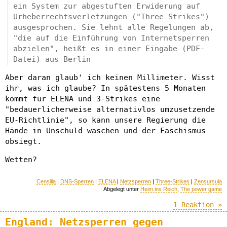
ein System zur abgestuften Erwiderung auf
Urheberrechtsverletzungen ("Three Strikes")
ausgesprochen. Sie lehnt alle Regelungen ab,
"die auf die Einführung von Internetsperren
abzielen", heißt es in einer Eingabe (PDF-
Datei) aus Berlin
Aber daran glaub' ich keinen Millimeter. Wisst
ihr, was ich glaube? In spätestens 5 Monaten
kommt für ELENA und 3-Strikes eine
"bedauerlicherweise alternativlos umzusetzende
EU-Richtlinie", so kann unsere Regierung die
Hände in Unschuld waschen und der Faschismus
obsiegt.
Wetten?
Censilia
|
DNS-Sperren
|
ELENA
|
Netzsperren
|
Three-Strikes
|
Zensursula
Abgelegt unter
Heim ins Reich
,
The power game
1 Reaktion »
England: Netzsperren gegen