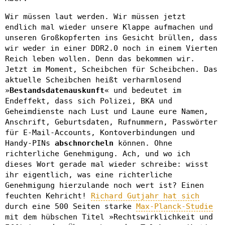
Wir müssen laut werden. Wir müssen jetzt
endlich mal wieder unsere Klappe aufmachen und
unseren Großkopferten ins Gesicht brüllen, dass
wir weder in einer DDR2.0 noch in einem Vierten
Reich leben wollen. Denn das bekommen wir.
Jetzt im Moment, Scheibchen für Scheibchen. Das
aktuelle Scheibchen heißt verharmlosend
»
Bestandsdatenauskunft
« und bedeutet im
Endeffekt, dass sich Polizei, BKA und
Geheimdienste nach Lust und Laune eure Namen,
Anschrift, Geburtsdaten, Rufnummern, Passwörter
für E-Mail-Accounts, Kontoverbindungen und
Handy-PINs
abschnorcheln
können. Ohne
richterliche Genehmigung. Ach, und wo ich
dieses Wort gerade mal wieder schreibe: wisst
ihr eigentlich, was eine richterliche
Genehmigung hierzulande noch wert ist? Einen
feuchten Kehricht!
Richard Gutjahr hat sich
durch eine 500 Seiten starke
Max-Planck-Studie
mit dem hübschen Titel »Rechtswirklichkeit und