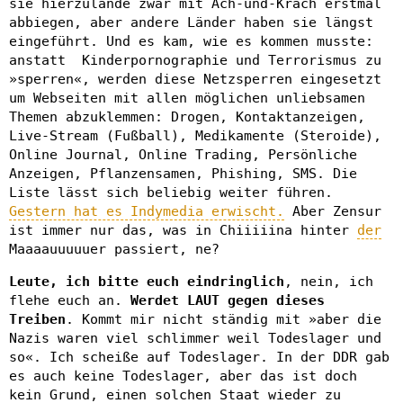
sie hierzulande zwar mit Ach-und-Krach erstmal
abbiegen, aber andere Länder haben sie längst
eingeführt. Und es kam, wie es kommen musste:
anstatt Kinderpornographie und Terrorismus zu
»sperren«, werden diese Netzsperren eingesetzt
um Webseiten mit allen möglichen unliebsamen
Themen abzuklemmen: Drogen, Kontaktanzeigen,
Live-Stream (Fußball), Medikamente (Steroide),
Online Journal, Online Trading, Persönliche
Anzeigen, Pflanzensamen, Phishing, SMS. Die
Liste lässt sich beliebig weiter führen.
Gestern hat es Indymedia erwischt.
Aber Zensur
ist immer nur das, was in Chiiiiina hinter
der
Maaaauuuuuer passiert, ne?
Leute, ich bitte euch eindringlich
, nein, ich
flehe euch an.
Werdet LAUT gegen dieses
Treiben
. Kommt mir nicht ständig mit »aber die
Nazis waren viel schlimmer weil Todeslager und
so«. Ich scheiße auf Todeslager. In der DDR gab
es auch keine Todeslager, aber das ist doch
kein Grund, einen solchen Staat wieder zu