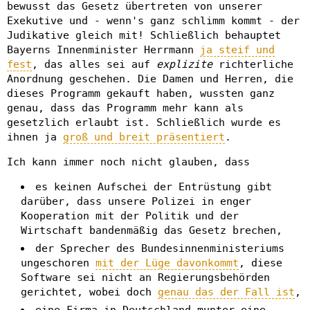
bewusst das Gesetz übertreten von unserer
Exekutive und - wenn's ganz schlimm kommt - der
Judikative gleich mit! Schließlich behauptet
Bayerns Innenminister Herrmann
ja steif und
fest
, das alles sei auf
explizite
richterliche
Anordnung geschehen. Die Damen und Herren, die
dieses Programm gekauft haben, wussten ganz
genau, dass das Programm mehr kann als
gesetzlich erlaubt ist. Schließlich wurde es
ihnen ja
groß und breit präsentiert
.
Ich kann immer noch nicht glauben, dass
es keinen Aufschei der Entrüstung gibt
darüber, dass unsere Polizei in enger
Kooperation mit der Politik und der
Wirtschaft bandenmäßig das Gesetz brechen,
der Sprecher des Bundesinnenministeriums
ungeschoren
mit der Lüge davonkommt
, diese
Software sei nicht an Regierungsbehörden
gerichtet, wobei doch
genau das der Fall ist
,
eine Firma in Deutschland munter eine