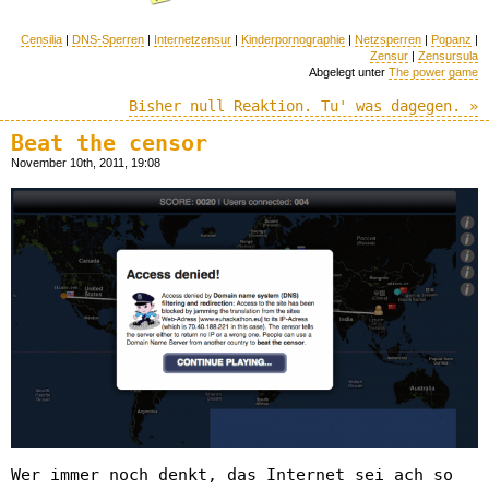
Censilia
|
DNS-Sperren
|
Internetzensur
|
Kinderpornographie
|
Netzsperren
|
Popanz
|
Zensur
|
Zensursula
Abgelegt unter
The power game
Bisher null Reaktion. Tu' was dagegen. »
Beat the censor
November 10th, 2011, 19:08
Wer immer noch denkt, das Internet sei ach so