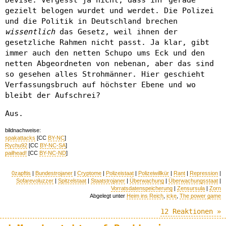
gezielt belogen wurdet und werdet. Die Polizei
und die Politik in Deutschland brechen
wissentlich
das Gesetz, weil ihnen der
gesetzliche Rahmen nicht passt. Ja klar, gibt
immer auch den netten Schupo ums Eck und den
netten Abgeordneten von nebenan, aber das sind
so gesehen alles Strohmänner. Hier geschieht
Verfassungsbruch auf höchster Ebene und wo
bleibt der Aufschrei?
Aus.
bildnachweise:
spakattacks
[CC
BY-NC
]
Rychu92
[CC
BY-NC-SA
]
pailhead!
[CC
BY-NC-ND
]
0zapftis
|
Bundestrojaner
|
Cryptome
|
Polizeistaat
|
Polizeiwillkür
|
Rant
|
Repression
|
Sofarevoluzzer
|
Spitzelstaat
|
Staatstrojaner
|
Überwachung
|
Überwachungsstaat
|
Vorratsdatenspeicherung
|
Zensursula
|
Zorn
Abgelegt unter
Heim ins Reich
,
icke
,
The power game
12 Reaktionen »