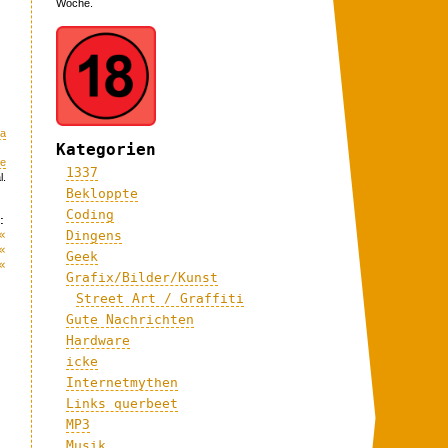
Woche.
la
Kategorien
me
1337
l.
Bekloppte
Coding
:
«
Dingens
«
Geek
«
Grafix/Bilder/Kunst
Street Art / Graffiti
Gute Nachrichten
Hardware
icke
Internetmythen
Links querbeet
MP3
Musik