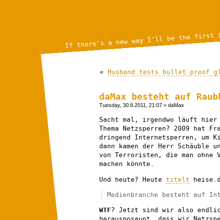
If there's a new way I'll be the first 
«
Husband tests bullet proof g
daMax besteht auf Raub
Tuesday, 30.8.2011, 21:07
> daMax
Sacht mal, irgendwo läuft hie
Thema Netzsperren? 2009 hat Fr
dringend Internetsperren, um K
dann kamen der Herr Schäuble u
von Terroristen, die man ohne 
machen könnte.
Und heute? Heute
titelt
heise.
Medienbranche besteht auf In
WTF
? Jetzt sind wir also endli
herausposaunt, dass wir Netzsp