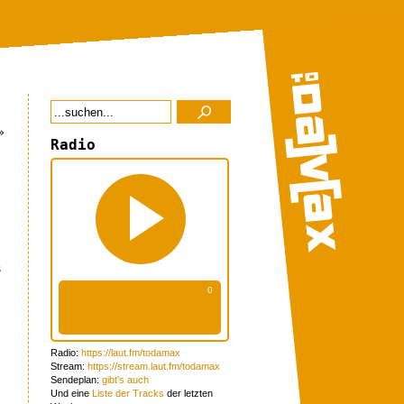
»
Radio
s
Radio:
https://laut.fm/todamax
Stream:
https://stream.laut.fm/todamax
Sendeplan:
gibt's auch
Und eine
Liste der Tracks
der letzten