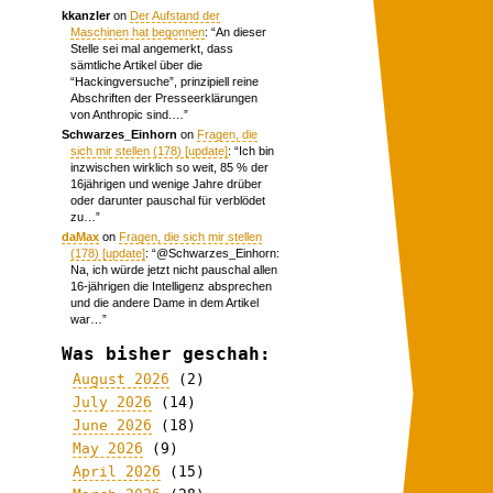
kkanzler
on
Der Aufstand der
Maschinen hat begonnen
: “
An dieser
Stelle sei mal angemerkt, dass
sämtliche Artikel über die
“Hackingversuche”, prinzipiell reine
Abschriften der Presseerklärungen
von Anthropic sind.…
”
Schwarzes_Einhorn
on
Fragen, die
sich mir stellen (178) [update]
: “
Ich bin
inzwischen wirklich so weit, 85 % der
16jährigen und wenige Jahre drüber
oder darunter pauschal für verblödet
zu…
”
daMax
on
Fragen, die sich mir stellen
(178) [update]
: “
@Schwarzes_Einhorn:
Na, ich würde jetzt nicht pauschal allen
16-jährigen die Intelligenz absprechen
und die andere Dame in dem Artikel
war…
”
Was bisher geschah:
August 2026
(2)
July 2026
(14)
June 2026
(18)
May 2026
(9)
April 2026
(15)