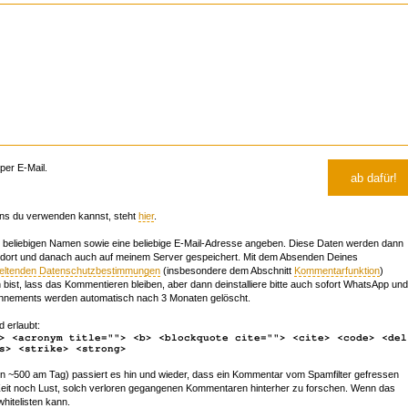
er E-Mail.
ns du verwenden kannst, steht
hier
.
beliebigen Namen sowie eine beliebige E-Mail-Adresse angeben. Diese Daten werden dann
 dort und danach auch auf meinem Server gespeichert. Mit dem Absenden Deines
geltenden Datenschutzbestimmungen
(insbesondere dem Abschnitt
Kommentarfunktion
)
bist, lass das Kommentieren bleiben, aber dann deinstalliere bitte auch sofort WhatsApp und
nements werden automatisch nach 3 Monaten gelöscht.
d erlaubt:
> <acronym title=""> <b> <blockquote cite=""> <cite> <code> <del
s> <strike> <strong>
~500 am Tag) passiert es hin und wieder, dass ein Kommentar vom Spamfilter gefressen
r Zeit noch Lust, solch verloren gegangenen Kommentaren hinterher zu forschen. Wenn das
whitelisten kann.