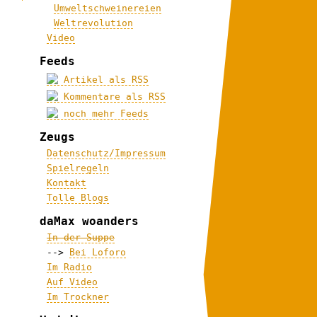
Umweltschweinereien
Weltrevolution
Video
Feeds
Artikel als RSS
Kommentare als RSS
noch mehr Feeds
Zeugs
Datenschutz/Impressum
Spielregeln
Kontakt
Tolle Blogs
daMax woanders
In der Suppe
-->
Bei Loforo
Im Radio
Auf Video
Im Trockner