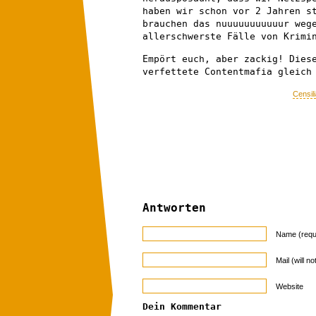
haben wir schon vor 2 Jahren s
brauchen das nuuuuuuuuuuur weg
allerschwerste Fälle von Krimi
Empört euch, aber zackig! Dies
verfettete Contentmafia gleich
Censil
Antworten
Name (requ
Mail (will n
Website
Dein Kommentar