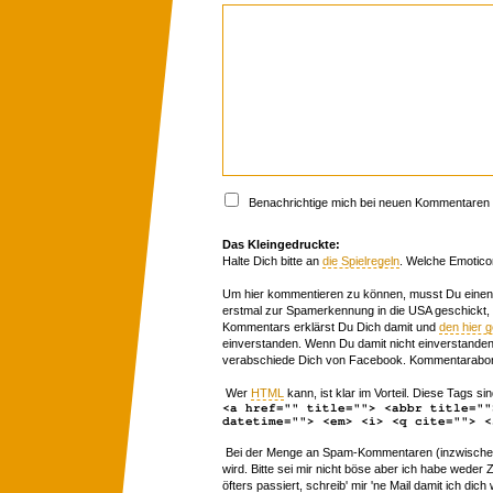
Benachrichtige mich bei neuen Kommentaren p
Das Kleingedruckte:
Halte Dich bitte an
die Spielregeln
. Welche Emotico
Um hier kommentieren zu können, musst Du einen 
erstmal zur Spamerkennung in die USA geschickt,
Kommentars erklärst Du Dich damit und
den hier 
einverstanden. Wenn Du damit nicht einverstanden 
verabschiede Dich von Facebook. Kommentarabon
Wer
HTML
kann, ist klar im Vorteil. Diese Tags sin
<a href="" title=""> <abbr title=""
datetime=""> <em> <i> <q cite=""> <
Bei der Menge an Spam-Kommentaren (inzwischen 
wird. Bitte sei mir nicht böse aber ich habe wede
öfters passiert, schreib' mir 'ne Mail damit ich dich 