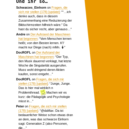
Und ihr so…
Schwarzes_Einhorn
on
Fragen, die
sich mir stellen (178) [update]
: “
“…ich
denke auch, dass in diesem
Zusammenhang eine Reduzierung der
Bildschirmzeiten hilfreich wäre.” Da
hast du sicher recht, aber genauso…
”
Andre
on
Der Aufstand der Maschinen
hat begonnen
: “
Vom Menschen lernen
heißt, von den Besten lernen. K’I’
macht nur Dinge (nach) mMn. 🤷
”
DocROFL
on
Der Aufstand der
Maschinen hat begonnen
: “
Der Typ,
den Musk dauernd verklagt, hat letzte
Woche die Singularität ausgerufen.
Muss wohl dringend deren Aktien
kaufen, sonst entgeht…
”
DocROFL
on
Fragen, die sich mir
stellen (178) [update]
: “
Junge, Junge.
Das is hier mal wirklich n
Problemthread.
Machen wir es
kurz: die Pädagogik und Psychologie
misst in…
”
Peter
on
Fragen, die sich mir stellen
(178) [update]
: “
@daMax: Da ist
bedauerlicher Weise schon etwas dran
an dem, was das schwarze Einhorn
sagt: Generation Z (also Personen,
die…
”