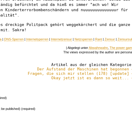
tändig befürchtet und da hieß es immer "ach wo! Wir
en Kinderterrorbombenschändern und nuuuuuuuuuuuuuur für
nalität".
es dreckige Politpack gehört weggekärchert und die ganze
 mit. Sakra!
ia
|
DNS-Sperren
|
Internetsperren
|
Internetzensur
|
Netzsperren
|
Rant
|
Zensur
|
Zensursu
| Abgelegt unter
Abwahnwahn
,
The power ga
The views expressed by the author are persona
Artikel aus der gleichen Kategorie
Der Aufstand der Maschinen hat begonnen 
Fragen, die sich mir stellen (178) [update] 
Okay jetzt ist es dann so weit... 
ired)
ot be published) (required)