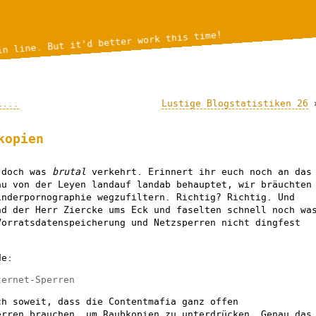
in line. But it'd better work this time!
l...
Lustige Blogstatistiken 26
kopien
r doch was
brutal
verkehrt. Erinnert ihr euch noch an das
au von der Leyen landauf landab behauptet, wir bräuchten
inderpornographie wegzufiltern. Richtig? Richtig. Und
nd der Herr Ziercke ums Eck und faselten schnell noch wa
Vorratsdatenspeicherung und Netzsperren nicht dingfest
de:
ternet-Sperren
ch soweit, dass die Contentmafia ganz offen
erren brauchen, um Raubkopien zu unterdrücken. Genau das