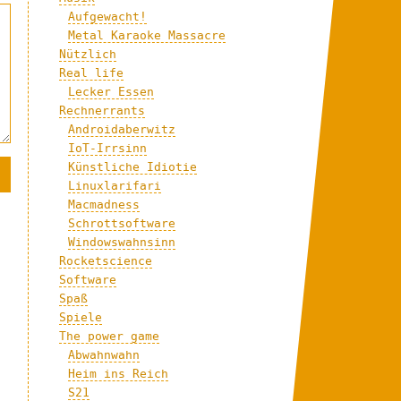
Aufgewacht!
Metal Karaoke Massacre
Nützlich
Real life
Lecker Essen
Rechnerrants
Androidaberwitz
IoT-Irrsinn
Künstliche Idiotie
Linuxlarifari
Macmadness
Schrottsoftware
Windowswahnsinn
Rocketscience
Software
Spaß
Spiele
The power game
Abwahnwahn
Heim ins Reich
S21