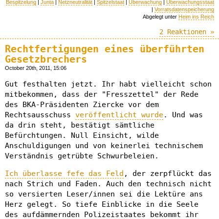
Bespitzelung
|
Junta
|
Netzneutralität
|
Spitzelstaat
|
Überwachung
|
Überwachungsstaat
|
Vorratsdatenspeicherung
Abgelegt unter
Heim ins Reich
2 Reaktionen »
Rechtfertigungen eines überführten
Gesetzbrechers
October 20th, 2011, 15:06
Gut festhalten jetzt. Ihr habt vielleicht schon
mitbekommen, dass der "Fresszettel" der Rede
des BKA-Präsidenten Ziercke vor dem
Rechtsausschuss
veröffentlicht wurde
. Und was
da drin steht, bestätigt sämtliche
Befürchtungen. Null Einsicht, wilde
Anschuldigungen und von keinerlei technischem
Verständnis getrübte Schwurbeleien.
Ich überlasse fefe das Feld
, der zerpflückt das
nach Strich und Faden. Auch den technisch nicht
so versierten Leser/innen sei die Lektüre ans
Herz gelegt. So tiefe Einblicke in die Seele
des aufdämmernden Polizeistaates bekommt ihr