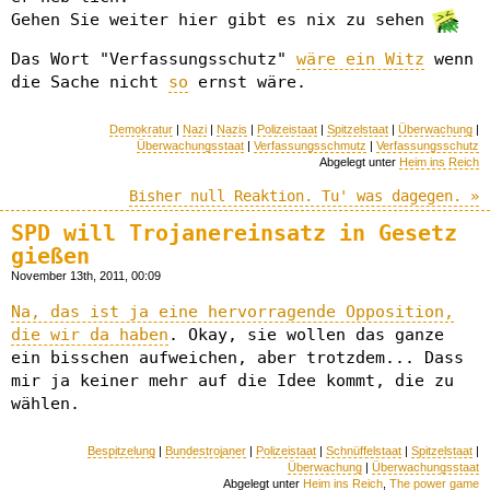
Gehen Sie weiter hier gibt es nix zu sehen
Das Wort "Verfassungsschutz"
wäre ein Witz
wenn
die Sache nicht
so
ernst wäre.
Demokratur
|
Nazi
|
Nazis
|
Polizeistaat
|
Spitzelstaat
|
Überwachung
|
Überwachungsstaat
|
Verfassungsschmutz
|
Verfassungsschutz
Abgelegt unter
Heim ins Reich
Bisher null Reaktion. Tu' was dagegen. »
SPD will Trojanereinsatz in Gesetz
gießen
November 13th, 2011, 00:09
Na, das ist ja eine hervorragende Opposition,
die wir da haben
. Okay, sie wollen das ganze
ein bisschen aufweichen, aber trotzdem... Dass
mir ja keiner mehr auf die Idee kommt, die zu
wählen.
Bespitzelung
|
Bundestrojaner
|
Polizeistaat
|
Schnüffelstaat
|
Spitzelstaat
|
Überwachung
|
Überwachungsstaat
Abgelegt unter
Heim ins Reich
,
The power game