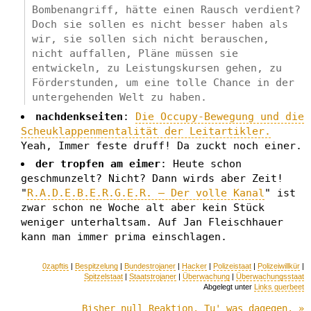
Bombenangriff, hätte einen Rausch verdient?
Doch sie sollen es nicht besser haben als
wir, sie sollen sich nicht berauschen,
nicht auffallen, Pläne müssen sie
entwickeln, zu Leistungskursen gehen, zu
Förderstunden, um eine tolle Chance in der
untergehenden Welt zu haben.
nachdenkseiten
:
Die Occupy-Bewegung und die
Scheuklappenmentalität der Leitartikler.
Yeah, Immer feste druff! Da zuckt noch einer.
der tropfen am eimer
: Heute schon
geschmunzelt? Nicht? Dann wirds aber Zeit!
"
R.A.D.E.B.E.R.G.E.R. – Der volle Kanal
" ist
zwar schon ne Woche alt aber kein Stück
weniger unterhaltsam. Auf Jan Fleischhauer
kann man immer prima einschlagen.
0zapftis
|
Bespitzelung
|
Bundestrojaner
|
Hacker
|
Polizeistaat
|
Polizeiwillkür
|
Spitzelstaat
|
Staatstrojaner
|
Überwachung
|
Überwachungsstaat
Abgelegt unter
Links querbeet
Bisher null Reaktion. Tu' was dagegen. »