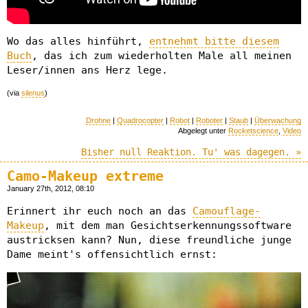
Wo das alles hinführt,
entnehmt bitte diesem
Buch
, das ich zum wiederholten Male all meinen
Leser/innen ans Herz lege.
(via
silenus
)
Drohne
|
Quadrocopter
|
Robot
|
Roboter
|
Staub
|
Überwachung
Abgelegt unter
Rocketscience
,
Video
Bisher null Reaktion. Tu' was dagegen. »
Camo-Makeup extreme
January 27th, 2012, 08:10
Erinnert ihr euch noch an das
Camouflage-
Makeup
, mit dem man Gesichtserkennungssoftware
austricksen kann? Nun, diese freundliche junge
Dame meint's offensichtlich ernst: