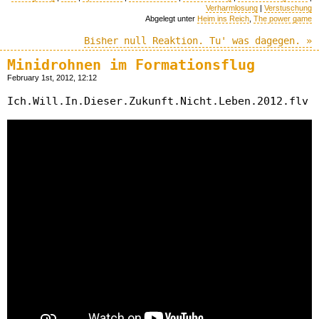
Verharmlosung
|
Verstuschung
Abgelegt unter
Heim ins Reich
,
The power game
Bisher null Reaktion. Tu' was dagegen. »
Minidrohnen im Formationsflug
February 1st, 2012, 12:12
Ich.Will.In.Dieser.Zukunft.Nicht.Leben.2012.flv