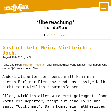
‘Überwachung’
to daMax
1
2
3
4
--»
Gastartikel: Nein. Vielleicht.
Doch.
August 11th, 2013, 04:35
Tante Jay bloggt
eigentlich nebenan
, aber diesen Artikel wollte ich auch hier haben. Und
sie hat "ja" gesagt. Yeah. Also:
Anders als unter der Überschrift kann man
diesen Berliner Eiertanz rund ums bissige Kalb
nicht mehr wirklich zusammenfassen.
Alles, wirklich alles wird erst geleugnet. Dann
kommt ein Reporter, zeigt auf eine Folie und
sagt: “Guckt mal”. Dann kommt ein halbherziges