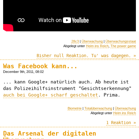
28c3
|
Überwachung
|
Überwachungsstaat
Abgelegt unter
Heim ins Reich
,
The power game
Bisher null Reaktion. Tu' was dagegen. »
Was Facebook kann...
December 9th, 2011, 08:02
... kann Google+ natürlich auch. Ab heute ist
das Polizeihilfsinstrument "Gesichtserkennung"
auch bei Google+ scharf geschaltet
. Prima.
Biometrie
|
Totalüberwachung
|
Überwachung
Abgelegt unter
Heim ins Reich
1 Reaktion »
Das Arsenal der digitalen