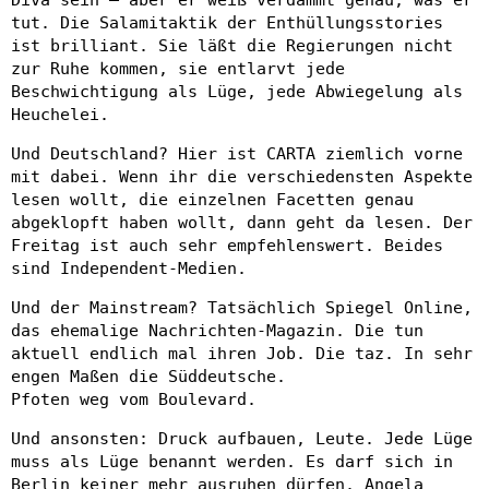
Diva sein – aber er weiß verdammt genau, was er
tut. Die Salamitaktik der Enthüllungsstories
ist brilliant. Sie läßt die Regierungen nicht
zur Ruhe kommen, sie entlarvt jede
Beschwichtigung als Lüge, jede Abwiegelung als
Heuchelei.
Und Deutschland? Hier ist CARTA ziemlich vorne
mit dabei. Wenn ihr die verschiedensten Aspekte
lesen wollt, die einzelnen Facetten genau
abgeklopft haben wollt, dann geht da lesen. Der
Freitag ist auch sehr empfehlenswert. Beides
sind Independent-Medien.
Und der Mainstream? Tatsächlich Spiegel Online,
das ehemalige Nachrichten-Magazin. Die tun
aktuell endlich mal ihren Job. Die taz. In sehr
engen Maßen die Süddeutsche.
Pfoten weg vom Boulevard.
Und ansonsten: Druck aufbauen, Leute. Jede Lüge
muss als Lüge benannt werden. Es darf sich in
Berlin keiner mehr ausruhen dürfen. Angela