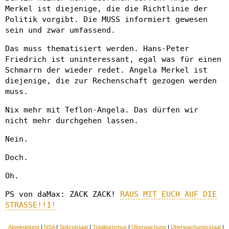
Merkel ist diejenige, die die Richtlinie der
Politik vorgibt. Die MUSS informiert gewesen
sein und zwar umfassend.
Das muss thematisiert werden. Hans-Peter
Friedrich ist uninteressant, egal was für einen
Schmarrn der wieder redet. Angela Merkel ist
diejenige, die zur Rechenschaft gezogen werden
muss.
Nix mehr mit Teflon-Angela. Das dürfen wir
nicht mehr durchgehen lassen.
Nein.
Doch.
Oh.
PS von daMax: ZACK ZACK!
RAUS MIT EUCH AUF DIE
STRASSE!!1!
Abwiegelung
|
NSA
|
Spitzelstaat
|
Totalitarismus
|
Überwachung
|
Überwachungsstaat
|