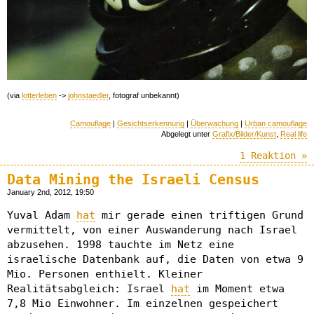
(via
lotterleben
->
johnstaedler
, fotograf unbekannt)
Camouflage
|
Gesichtserkennung
|
Überwachung
|
Urban camouflage
Abgelegt unter
Grafix/Bilder/Kunst
,
Real life
1 Reaktion »
Data Mining the Israeli Census
January 2nd, 2012, 19:50
Yuval Adam
hat
mir gerade einen triftigen Grund
vermittelt, von einer Auswanderung nach Israel
abzusehen. 1998 tauchte im Netz eine
israelische Datenbank auf, die Daten von etwa 9
Mio. Personen enthielt. Kleiner
Realitätsabgleich: Israel
hat
im Moment etwa
7,8 Mio Einwohner. Im einzelnen gespeichert