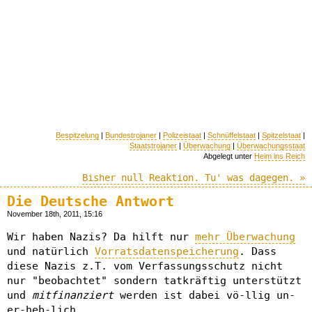
Bespitzelung
|
Bundestrojaner
|
Polizeistaat
|
Schnüffelstaat
|
Spitzelstaat
|
Staatstrojaner
|
Überwachung
|
Überwachungsstaat
Abgelegt unter
Heim ins Reich
Bisher null Reaktion. Tu' was dagegen. »
Die Deutsche Antwort
November 18th, 2011, 15:16
Wir haben Nazis? Da hilft nur
mehr Überwachung
und natürlich
Vorratsdatenspeicherung
. Dass
diese Nazis z.T. vom Verfassungsschutz nicht
nur "beobachtet" sondern tatkräftig unterstützt
und
mitfinanziert
werden ist dabei vö-llig un-
er-heb-lich.