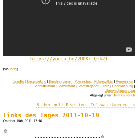
https://youtu.be/2U0Kf-QTk2I
(via
forsti
)
0zapftis
|
Bespitzelung
|
Bundestrojaner
|
Polizeistaat
|
Polizeiwillkür
|
Repression
|
Schnüffelstaat
|
Spitzelstaat
|
Staatstrojaner
|
Stern
|
Überwachung
|
Überwachungsstaat
Abgelegt unter
Heim ins Reich
Bisher null Reaktion. Tu' was dagegen. »
Links des Tages 2011-10-19
October 19th, 2011, 17:46
۩----------------------------------------------
------------------------۩