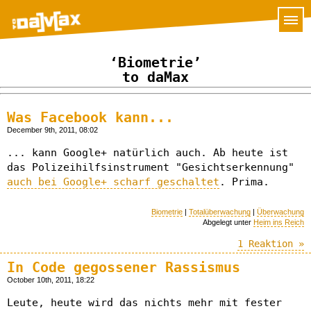
‘Biometrie’
to daMax
Was Facebook kann...
December 9th, 2011, 08:02
... kann Google+ natürlich auch. Ab heute ist
das Polizeihilfsinstrument "Gesichtserkennung"
auch bei Google+ scharf geschaltet
. Prima.
Biometrie
|
Totalüberwachung
|
Überwachung
Abgelegt unter
Heim ins Reich
1 Reaktion »
In Code gegossener Rassismus
October 10th, 2011, 18:22
Leute, heute wird das nichts mehr mit fester