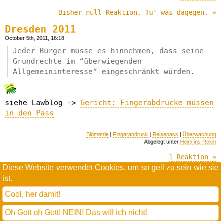
Bisher null Reaktion. Tu' was dagegen. »
Dresden 2011
October 5th, 2011, 16:18
Jeder Bürger müsse es hinnehmen, dass seine
Grundrechte im “überwiegenden
Allgemeininteresse” eingeschränkt würden.
siehe Lawblog ->
Gericht: Fingerabdrücke müssen
in den Pass
Biometrie
|
Fingerabdruck
|
Reisepass
|
Überwachung
Abgelegt unter
Heim ins Reich
1 Reaktion »
Diese Website verwendet
Cookies
, um so geil zu sein wie sie
ist.
Willkommen in der Scrollwüste
todamax rennt auf
wordpress
Cool, her damit!
und schreibt in
dejavu mono book
(mit minimalen anpassungen in oberlängen und kerning)
Oh Gott oh Gott! NEIN! Das will ich nicht!
* daMax
entgendert nach Hermes Phettberg
.