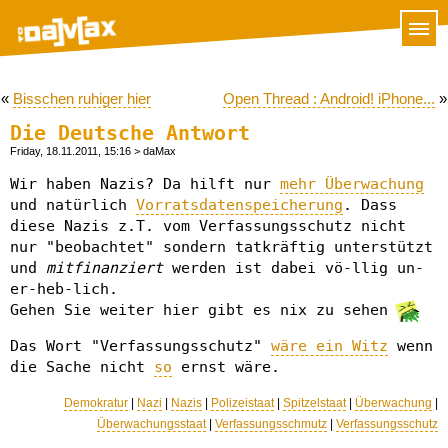
«
Bisschen ruhiger hier
Open Thread : Android! iPhone...
»
Die Deutsche Antwort
Friday, 18.11.2011, 15:16
> daMax
Wir haben Nazis? Da hilft nur
mehr Überwachung
und natürlich
Vorratsdatenspeicherung
. Dass
diese Nazis z.T. vom Verfassungsschutz nicht
nur "beobachtet" sondern tatkräftig unterstützt
und
mitfinanziert
werden ist dabei vö-llig un-
er-heb-lich.
Gehen Sie weiter hier gibt es nix zu sehen
Das Wort "Verfassungsschutz"
wäre ein Witz
wenn
die Sache nicht
so
ernst wäre.
Demokratur
|
Nazi
|
Nazis
|
Polizeistaat
|
Spitzelstaat
|
Überwachung
|
Überwachungsstaat
|
Verfassungsschmutz
|
Verfassungsschutz