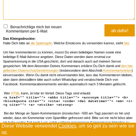
Benachrichtige mich bei neuen
Kommentaren per E-Mail.
Das Kleingedruckte:
Halte Dich bitte an
die Spielregeln
. Welche Emoticons du verwenden kannst, steht
hier
.
Um hier kommentieren zu können, musst Du einen beliebigen Namen sowie eine
beliebige E-Mail-Adresse angeben. Diese Daten werden dann erstmal zur
Spamerkennung in die USA geschickt, dort und danach auch auf meinem Server
gespeichert. Mit dem Absenden Deines Kommentars erklärst Du Dich damit und
den hier
geltenden Datenschutzbestimmungen
(insbesondere dem Abschnitt
Kommentarfunktion
)
einverstanden. Wenn Du damit nicht einverstanden bist, lass das Kommentieren bleiben,
aber dann deinstalliere bitte auch sofort WhatsApp und verabschiede Dich von
Facebook. Kommentarabonnements werden automatisch nach 3 Monaten gelöscht.
Wer
HTML
kann, ist klar im Vorteil. Diese Tags sind erlaubt:
<a href="" title=""> <abbr title=""> <acronym title=""> <b>
<blockquote cite=""> <cite> <code> <del datetime=""> <em> <i>
<q cite=""> <s> <strike> <strong>
Bei der Menge an Spam-Kommentaren (inzwischen ~500 am Tag) passiert es hin und
wieder, dass ein Kommentar vom Spamfilter gefressen wird. Bitte sei mir nicht böse aber
ich habe weder Zeit noch Lust, solch verloren gegangenen Kommentaren hinterher zu
Diese Website verwendet
Cookies
, um so geil zu sein wie sie
forschen. Wenn das öfters passiert, schreib' mir 'ne Mail damit ich dich whitelisten kann.
ist.
Willkommen in der Scrollwüste