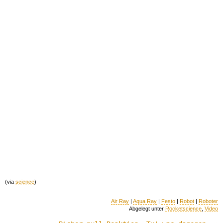
(via
science
)
Air Ray
|
Aqua Ray
|
Festo
|
Robot
|
Roboter
Abgelegt unter
Rocketscience
,
Video