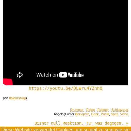
https://youtu.be/DLWru4YZnhQ
(via
doktorsblog
)
Drummer
|
Robot
|
Roboter
|
Schlagzeug
Abgelegt unter
Bekloppte
,
Geek
,
Musik
,
Spaß
,
Video
Bisher null Reaktion. Tu' was dagegen. »
Diese Website verwendet
Cookies
, um so geil zu sein wie sie