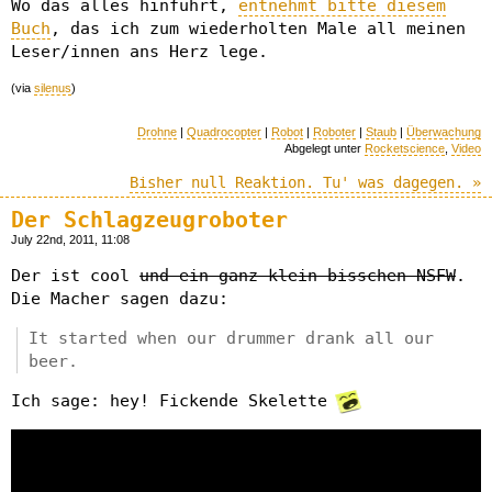
Wo das alles hinführt,
entnehmt bitte diesem
Buch
, das ich zum wiederholten Male all meinen
Leser/innen ans Herz lege.
(via
silenus
)
Drohne
|
Quadrocopter
|
Robot
|
Roboter
|
Staub
|
Überwachung
Abgelegt unter
Rocketscience
,
Video
Bisher null Reaktion. Tu' was dagegen. »
Der Schlagzeugroboter
July 22nd, 2011, 11:08
Der ist cool
und ein ganz klein bisschen NSFW
.
Die Macher sagen dazu:
It started when our drummer drank all our
beer.
Ich sage: hey! Fickende Skelette