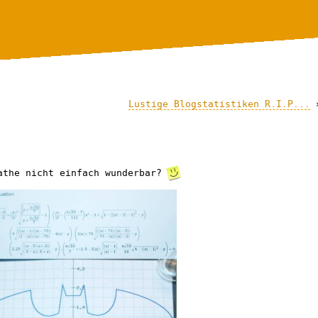
Lustige Blogstatistiken R.I.P...
athe nicht einfach wunderbar?