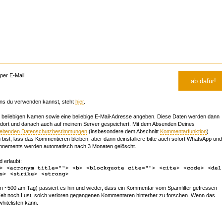
er E-Mail.
ns du verwenden kannst, steht
hier
.
beliebigen Namen sowie eine beliebige E-Mail-Adresse angeben. Diese Daten werden dann
 dort und danach auch auf meinem Server gespeichert. Mit dem Absenden Deines
geltenden Datenschutzbestimmungen
(insbesondere dem Abschnitt
Kommentarfunktion
)
bist, lass das Kommentieren bleiben, aber dann deinstalliere bitte auch sofort WhatsApp und
nements werden automatisch nach 3 Monaten gelöscht.
d erlaubt:
> <acronym title=""> <b> <blockquote cite=""> <cite> <code> <del
s> <strike> <strong>
~500 am Tag) passiert es hin und wieder, dass ein Kommentar vom Spamfilter gefressen
r Zeit noch Lust, solch verloren gegangenen Kommentaren hinterher zu forschen. Wenn das
whitelisten kann.