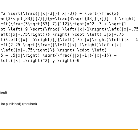
)^2 \sqrt{\frac{||x|-3|}{|x|-3}} + \left(\frac{x}
rac{3\sqrt{33}}{7}|}{y+\frac{3\sqrt{33}}{7}}} -1 \right)
left(\frac{3\sqrt{33}-7}{112}\right)x^2 -3 + \sqrt{1-
dot \left( 9 \sqrt{\frac{|\left(|x|-1\right)\left(|x|-.7
left(|x|-.75\right)}} \right) \cdot \left( 3|x|+.75
ht)\left(|x|-.5\right)|}{\left(.75-|x|\right)\left(|x|-.
left(2.25 \sqrt{\frac{|\left(|x|-1\right)\left(|x|-
)\left(|x|-.75\right)}} \right) \cdot \left(
.5 – .5|x|\right) \sqrt{\frac{||x|-1|}{|x|-1}} –
\left(|x|-1\right)^2}-y \right)=0
ired)
ot be published) (required)