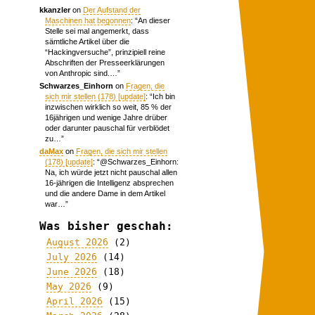
kkanzler
on
Der Aufstand der
Maschinen hat begonnen
: “
An dieser
Stelle sei mal angemerkt, dass
sämtliche Artikel über die
“Hackingversuche”, prinzipiell reine
Abschriften der Presseerklärungen
von Anthropic sind.…
”
Schwarzes_Einhorn
on
Fragen, die
sich mir stellen (178) [update]
: “
Ich bin
inzwischen wirklich so weit, 85 % der
16jährigen und wenige Jahre drüber
oder darunter pauschal für verblödet
zu…
”
daMax
on
Fragen, die sich mir stellen
(178) [update]
: “
@Schwarzes_Einhorn:
Na, ich würde jetzt nicht pauschal allen
16-jährigen die Intelligenz absprechen
und die andere Dame in dem Artikel
war…
”
Was bisher geschah:
August 2026
(2)
July 2026
(14)
June 2026
(18)
May 2026
(9)
April 2026
(15)