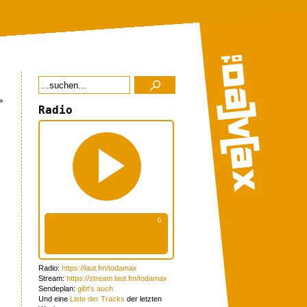
»
Radio
Radio:
https://laut.fm/todamax
Stream:
https://stream.laut.fm/todamax
Sendeplan:
gibt's auch
Und eine
Liste der Tracks
der letzten