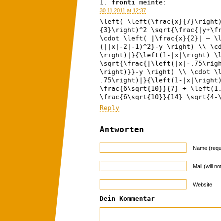
fronti
meinte:
30.11.2011 at 12:37
\left( \left(\frac{x}{7}\right
{3}\right)^2 \sqrt{\frac{|y+\f
\cdot \left( |\frac{x}{2}| – \
(||x|-2|-1)^2}-y \right) \\ \c
\right)|}{\left(1-|x|\right) \
\sqrt{\frac{|\left(|x|-.75\rig
\right)}}-y \right) \\ \cdot \
.75\right)|}{\left(1-|x|\right
\frac{6\sqrt{10}}{7} + \left(1
\frac{6\sqrt{10}}{14} \sqrt{4-
Reply
Antworten
Name (requ
Mail (will n
Website
Dein Kommentar