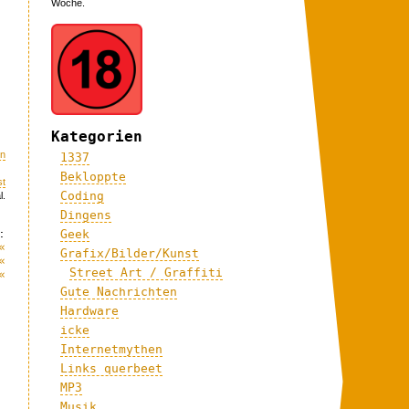
Woche.
Kategorien
on
1337
Bekloppte
st
Coding
l.
Dingens
:
Geek
«
Grafix/Bilder/Kunst
«
Street Art / Graffiti
«
Gute Nachrichten
Hardware
icke
Internetmythen
Links querbeet
MP3
Musik