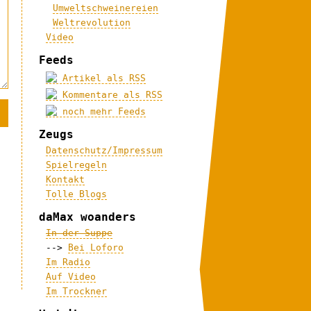
Umweltschweinereien
Weltrevolution
Video
Feeds
Artikel als RSS
Kommentare als RSS
noch mehr Feeds
Zeugs
Datenschutz/Impressum
Spielregeln
Kontakt
Tolle Blogs
daMax woanders
In der Suppe
-->
Bei Loforo
Im Radio
Auf Video
Im Trockner