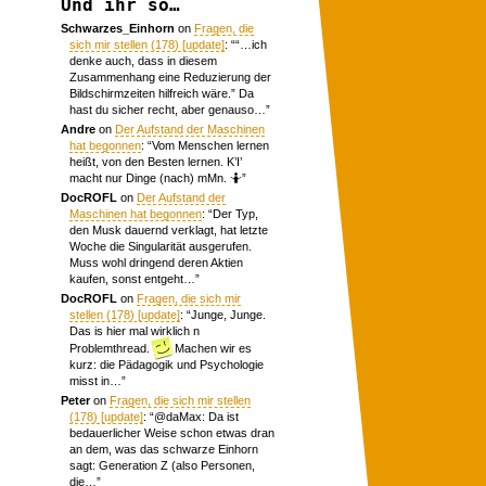
Und ihr so…
Schwarzes_Einhorn
on
Fragen, die
sich mir stellen (178) [update]
: “
“…ich
denke auch, dass in diesem
Zusammenhang eine Reduzierung der
Bildschirmzeiten hilfreich wäre.” Da
hast du sicher recht, aber genauso…
”
Andre
on
Der Aufstand der Maschinen
hat begonnen
: “
Vom Menschen lernen
heißt, von den Besten lernen. K’I’
macht nur Dinge (nach) mMn. 🤷
”
DocROFL
on
Der Aufstand der
Maschinen hat begonnen
: “
Der Typ,
den Musk dauernd verklagt, hat letzte
Woche die Singularität ausgerufen.
Muss wohl dringend deren Aktien
kaufen, sonst entgeht…
”
DocROFL
on
Fragen, die sich mir
stellen (178) [update]
: “
Junge, Junge.
Das is hier mal wirklich n
Problemthread.
Machen wir es
kurz: die Pädagogik und Psychologie
misst in…
”
Peter
on
Fragen, die sich mir stellen
(178) [update]
: “
@daMax: Da ist
bedauerlicher Weise schon etwas dran
an dem, was das schwarze Einhorn
sagt: Generation Z (also Personen,
die…
”