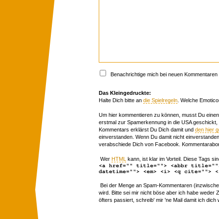
Benachrichtige mich bei neuen Kommentaren p
Das Kleingedruckte:
Halte Dich bitte an
die Spielregeln
. Welche Emotico
Um hier kommentieren zu können, musst Du einen 
erstmal zur Spamerkennung in die USA geschickt,
Kommentars erklärst Du Dich damit und
den hier 
einverstanden. Wenn Du damit nicht einverstanden 
verabschiede Dich von Facebook. Kommentarabon
Wer
HTML
kann, ist klar im Vorteil. Diese Tags sin
<a href="" title=""> <abbr title=""
datetime=""> <em> <i> <q cite=""> <
Bei der Menge an Spam-Kommentaren (inzwischen 
wird. Bitte sei mir nicht böse aber ich habe wede
öfters passiert, schreib' mir 'ne Mail damit ich dich 