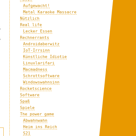
Aufgewacht!
Metal Karaoke Massacre
Nützlich
Real life
5
Lecker Essen
Rechnerrants
5
Androidaberwitz
IoT-Irrsinn
Künstliche Idiotie
Linuxlarifari
Macmadness
Schrottsoftware
Windowswahnsinn
Rocketscience
Software
Spaß
Spiele
The power game
Abwahnwahn
Heim ins Reich
S21