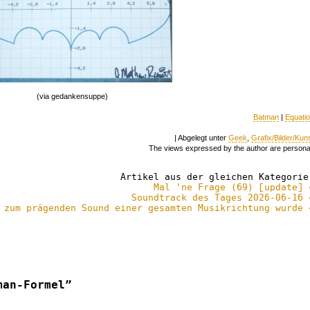
(via gedankensuppe)
Batman
|
Equati
| Abgelegt unter
Geek
,
Grafix/Bilder/Kun
The views expressed by the author are persona
Artikel aus der gleichen Kategorie
Mal 'ne Frage (69) [update] 
Soundtrack des Tages 2026-06-16 
 zum prägenden Sound einer gesamten Musikrichtung wurde 
man-Formel”