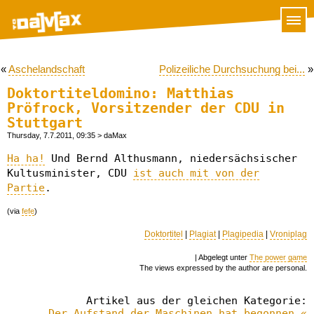
«
Aschelandschaft
Polizeiliche Durchsuchung bei...
»
Doktortiteldomino: Matthias
Pröfrock, Vorsitzender der CDU in
Stuttgart
Thursday, 7.7.2011, 09:35
> daMax
Ha ha!
Und Bernd Althusmann, niedersächsischer
Kultusminister, CDU
ist auch mit von der
Partie
.
(via
fefe
)
Doktortitel
|
Plagiat
|
Plagipedia
|
Vroniplag
| Abgelegt unter
The power game
The views expressed by the author are personal.
Artikel aus der gleichen Kategorie:
Der Aufstand der Maschinen hat begonnen «