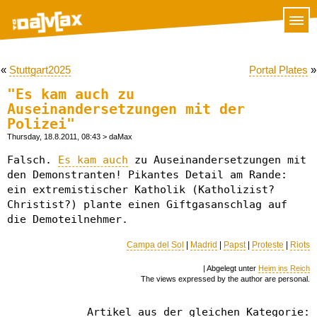
«
Stuttgart2025
Portal Plates
»
"Es kam auch zu
Auseinandersetzungen mit der
Polizei"
Thursday, 18.8.2011, 08:43
> daMax
Falsch.
Es kam auch
zu Auseinandersetzungen mit
den Demonstranten! Pikantes Detail am Rande:
ein extremistischer Katholik (Katholizist?
Christist?) plante einen Giftgasanschlag auf
die Demoteilnehmer.
Campa del Sol
|
Madrid
|
Papst
|
Proteste
|
Riots
| Abgelegt unter
Heim ins Reich
The views expressed by the author are personal.
Artikel aus der gleichen Kategorie: