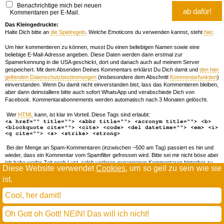
Benachrichtige mich bei neuen
Kommentaren per E-Mail.
Das Kleingedruckte:
Halte Dich bitte an
die Spielregeln
. Welche Emoticons du verwenden kannst, steht
hier
.
Um hier kommentieren zu können, musst Du einen beliebigen Namen sowie eine
beliebige E-Mail-Adresse angeben. Diese Daten werden dann erstmal zur
Spamerkennung in die USA geschickt, dort und danach auch auf meinem Server
gespeichert. Mit dem Absenden Deines Kommentars erklärst Du Dich damit und
den hier
geltenden Datenschutzbestimmungen
(insbesondere dem Abschnitt
Kommentarfunktion
)
einverstanden. Wenn Du damit nicht einverstanden bist, lass das Kommentieren bleiben,
aber dann deinstalliere bitte auch sofort WhatsApp und verabschiede Dich von
Facebook. Kommentarabonnements werden automatisch nach 3 Monaten gelöscht.
Wer
HTML
kann, ist klar im Vorteil. Diese Tags sind erlaubt:
<a href="" title=""> <abbr title=""> <acronym title=""> <b>
<blockquote cite=""> <cite> <code> <del datetime=""> <em> <i>
<q cite=""> <s> <strike> <strong>
Bei der Menge an Spam-Kommentaren (inzwischen ~500 am Tag) passiert es hin und
wieder, dass ein Kommentar vom Spamfilter gefressen wird. Bitte sei mir nicht böse aber
ich habe weder Zeit noch Lust, solch verloren gegangenen Kommentaren hinterher zu
Diese Website verwendet
Cookies
, um so geil zu sein wie sie
forschen. Wenn das öfters passiert, schreib' mir 'ne Mail damit ich dich whitelisten kann.
ist.
Willkommen in der Scrollwüste
todamax rennt auf
wordpress
Cool, her damit!
und schreibt in
dejavu mono book
(mit minimalen anpassungen in oberlängen und kerning)
Oh Gott oh Gott! NEIN! Das will ich nicht!
* daMax
entgendert nach Hermes Phettberg
.