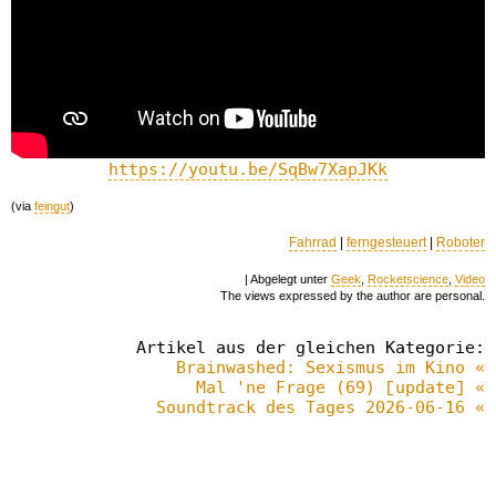
https://youtu.be/SqBw7XapJKk
(via
feingut
)
Fahrrad
|
ferngesteuert
|
Roboter
| Abgelegt unter
Geek
,
Rocketscience
,
Video
The views expressed by the author are personal.
Artikel aus der gleichen Kategorie:
Brainwashed: Sexismus im Kino «
Mal 'ne Frage (69) [update] «
Soundtrack des Tages 2026-06-16 «