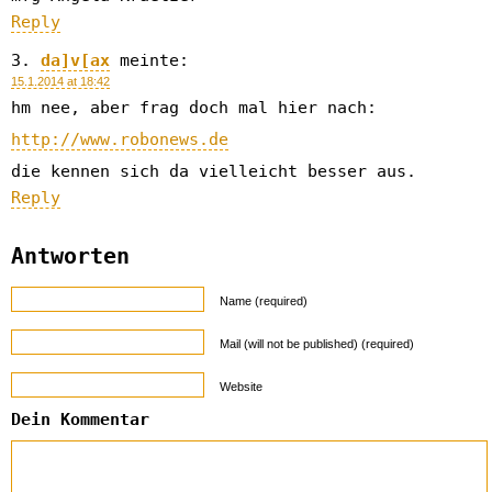
Reply
da]v[ax
meinte:
15.1.2014 at 18:42
hm nee, aber frag doch mal hier nach:
http://www.robonews.de
die kennen sich da vielleicht besser aus.
Reply
Antworten
Name (required)
Mail (will not be published) (required)
Website
Dein Kommentar