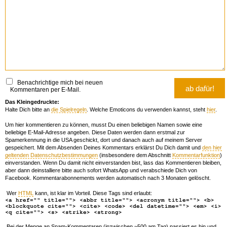
Benachrichtige mich bei neuen
Kommentaren per E-Mail.
Das Kleingedruckte:
Halte Dich bitte an
die Spielregeln
. Welche Emoticons du verwenden kannst, steht
hier
.
Um hier kommentieren zu können, musst Du einen beliebigen Namen sowie eine
beliebige E-Mail-Adresse angeben. Diese Daten werden dann erstmal zur
Spamerkennung in die USA geschickt, dort und danach auch auf meinem Server
gespeichert. Mit dem Absenden Deines Kommentars erklärst Du Dich damit und
den hier
geltenden Datenschutzbestimmungen
(insbesondere dem Abschnitt
Kommentarfunktion
)
einverstanden. Wenn Du damit nicht einverstanden bist, lass das Kommentieren bleiben,
aber dann deinstalliere bitte auch sofort WhatsApp und verabschiede Dich von
Facebook. Kommentarabonnements werden automatisch nach 3 Monaten gelöscht.
Wer
HTML
kann, ist klar im Vorteil. Diese Tags sind erlaubt:
<a href="" title=""> <abbr title=""> <acronym title=""> <b>
<blockquote cite=""> <cite> <code> <del datetime=""> <em> <i>
<q cite=""> <s> <strike> <strong>
Bei der Menge an Spam-Kommentaren (inzwischen ~500 am Tag) passiert es hin und