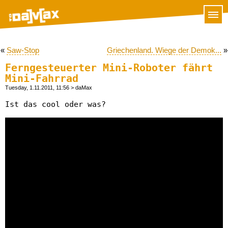
«
Saw-Stop
Griechenland. Wiege der Demok...
»
Ferngesteuerter Mini-Roboter fährt
Mini-Fahrrad
Tuesday, 1.11.2011, 11:56
> daMax
Ist das cool oder was?