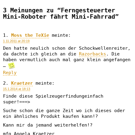
3 Meinungen zu “Ferngesteuerter
Mini-Roboter fährt Mini-Fahrrad”
Moss the TeXie
meinte:
1.11.2011 at 20:19
Den hatte neulich schon der Schockwellenreiter,
da dachte ich gleich an die
Razorbacks
. Die
haben vermutlich auch mal ganz klein angefangen
…
Reply
Kraetzer
meinte:
15.1.2014 at 18:13
Finde diese Spielzeugerfindungeinfach
super!===>
Suche schon die ganze Zeit wo ich dieses oder
ein ähnliches Produkt kaufen kann!?
Kann mir da jemand weiterhelfen!?
mfg Angela Kraetzer