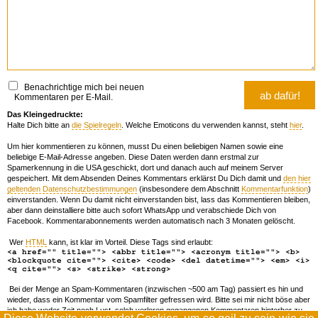
Benachrichtige mich bei neuen
Kommentaren per E-Mail.
Das Kleingedruckte:
Halte Dich bitte an
die Spielregeln
. Welche Emoticons du verwenden kannst, steht
hier
.
Um hier kommentieren zu können, musst Du einen beliebigen Namen sowie eine
beliebige E-Mail-Adresse angeben. Diese Daten werden dann erstmal zur
Spamerkennung in die USA geschickt, dort und danach auch auf meinem Server
gespeichert. Mit dem Absenden Deines Kommentars erklärst Du Dich damit und
den hier
geltenden Datenschutzbestimmungen
(insbesondere dem Abschnitt
Kommentarfunktion
)
einverstanden. Wenn Du damit nicht einverstanden bist, lass das Kommentieren bleiben,
aber dann deinstalliere bitte auch sofort WhatsApp und verabschiede Dich von
Facebook. Kommentarabonnements werden automatisch nach 3 Monaten gelöscht.
Wer
HTML
kann, ist klar im Vorteil. Diese Tags sind erlaubt:
<a href="" title=""> <abbr title=""> <acronym title=""> <b>
<blockquote cite=""> <cite> <code> <del datetime=""> <em> <i>
<q cite=""> <s> <strike> <strong>
Bei der Menge an Spam-Kommentaren (inzwischen ~500 am Tag) passiert es hin und
wieder, dass ein Kommentar vom Spamfilter gefressen wird. Bitte sei mir nicht böse aber
ich habe weder Zeit noch Lust, solch verloren gegangenen Kommentaren hinterher zu