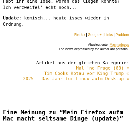
Habt ihr eine Idee, woran das liegen könnte?
Ich verzweifel' echt noch...
Update
: komisch... heute isses wieder in
Ordnung.
Firefox
|
Google+
|
Links
|
Problem
| Abgelegt unter
Macmadness
The views expressed by the author are personal.
Artikel aus der gleichen Kategorie:
Mal 'ne Frage (68) «
Tim Cooks Kotau vor King Trump «
2025 - Das Jahr für Linux aufm Desktop «
Eine Meinung zu “Mein Firefox aufm
Mac macht seltsame Dinge (update)”