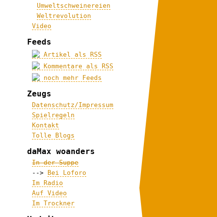
Umweltschweinereien
Weltrevolution
Video
Feeds
Artikel als RSS
Kommentare als RSS
noch mehr Feeds
Zeugs
Datenschutz/Impressum
Spielregeln
Kontakt
Tolle Blogs
daMax woanders
In der Suppe
-->
Bei Loforo
Im Radio
Auf Video
Im Trockner