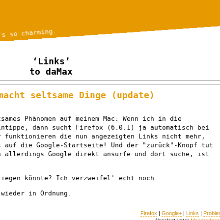
's so charming.
‘Links’
to daMax
macht seltsame Dinge (update)
tsames Phänomen auf meinem Mac: Wenn ich in die
intippe, dann sucht Firefox (6.0.1) ja automatisch bei
r funktionieren die nun angezeigten Links nicht mehr,
s auf die Google-Startseite! Und der "zurück"-Knopf tut
h allerdings Google direkt ansurfe und dort suche, ist
liegen könnte? Ich verzweifel' echt noch...
 wieder in Ordnung.
Firefox
|
Google+
|
Links
|
Probl