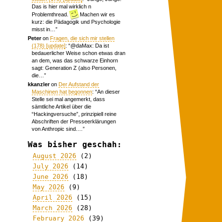
Das is hier mal wirklich n
Problemthread.
Machen wir es
kurz: die Pädagogik und Psychologie
misst in…
”
Peter
on
Fragen, die sich mir stellen
(178) [update]
: “
@daMax: Da ist
bedauerlicher Weise schon etwas dran
an dem, was das schwarze Einhorn
sagt: Generation Z (also Personen,
die…
”
kkanzler
on
Der Aufstand der
Maschinen hat begonnen
: “
An dieser
Stelle sei mal angemerkt, dass
sämtliche Artikel über die
“Hackingversuche”, prinzipiell reine
Abschriften der Presseerklärungen
von Anthropic sind.…
”
Was bisher geschah:
August 2026
(2)
July 2026
(14)
June 2026
(18)
May 2026
(9)
April 2026
(15)
March 2026
(28)
February 2026
(39)