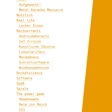
Aufgewacht!
Metal Karaoke Massacre
Nützlich
Real life
Lecker Essen
Rechnerrants
Androidaberwitz
IoT-Irrsinn
Künstliche Idiotie
Linuxlarifari
Macmadness
Schrottsoftware
Windowswahnsinn
Rocketscience
Software
Spaß
Spiele
The power game
Abwahnwahn
Heim ins Reich
S21