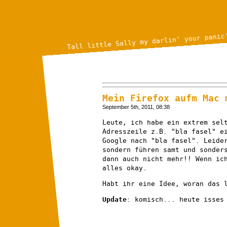
Tall little Sally my darlin' your panic
Mein Firefox aufm Mac 
September 5th, 2011, 08:38
Leute, ich habe ein extrem sel
Adresszeile z.B. "bla fasel" e
Google nach "bla fasel". Leide
sondern führen samt und sonder
dann auch nicht mehr!! Wenn ic
alles okay.
Habt ihr eine Idee, woran das 
Update
: komisch... heute isses