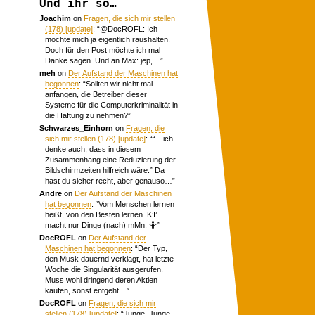
Und ihr so…
Joachim
on
Fragen, die sich mir stellen
(178) [update]
: “
@DocROFL: Ich
möchte mich ja eigentlich raushalten.
Doch für den Post möchte ich mal
Danke sagen. Und an Max: jep,…
”
meh
on
Der Aufstand der Maschinen hat
begonnen
: “
Sollten wir nicht mal
anfangen, die Betreiber dieser
Systeme für die Computerkriminalität in
die Haftung zu nehmen?
”
Schwarzes_Einhorn
on
Fragen, die
sich mir stellen (178) [update]
: “
“…ich
denke auch, dass in diesem
Zusammenhang eine Reduzierung der
Bildschirmzeiten hilfreich wäre.” Da
hast du sicher recht, aber genauso…
”
Andre
on
Der Aufstand der Maschinen
hat begonnen
: “
Vom Menschen lernen
heißt, von den Besten lernen. K’I’
macht nur Dinge (nach) mMn. 🤷
”
DocROFL
on
Der Aufstand der
Maschinen hat begonnen
: “
Der Typ,
den Musk dauernd verklagt, hat letzte
Woche die Singularität ausgerufen.
Muss wohl dringend deren Aktien
kaufen, sonst entgeht…
”
DocROFL
on
Fragen, die sich mir
stellen (178) [update]
: “
Junge, Junge.