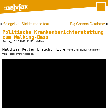
«
Spiegel vs. Süddeutsche feat....
Big Cartoon Database
»
Politische Krankenberichterstattung
zum Walking-Bass
Sunday, 16.10.2011, 12:50
> daMax
Matthias Reuter braucht Hilfe
(und Otti Fischer kann nicht
vom Teleprompter ablesen)