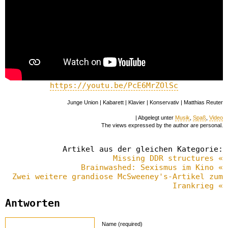
https://youtu.be/PcE6MrZOlSc
Junge Union | Kabarett | Klavier | Konservativ | Matthias Reuter
| Abgelegt unter
Musik
,
Spaß
,
Video
The views expressed by the author are personal.
Artikel aus der gleichen Kategorie:
Missing DDR structures «
Brainwashed: Sexismus im Kino «
Zwei weitere grandiose McSweeney's-Artikel zum
Irankrieg «
Antworten
Name (required)