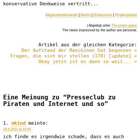
konservative Denkweise vertritt...
Abgeordnetenwahl
|
Berlin
|
Diskussion
|
Piratenpartei
| Abgelegt unter
The power game
The views expressed by the author are personal.
Artikel aus der gleichen Kategorie:
Der Aufstand der Maschinen hat begonnen «
Fragen, die sich mir stellen (178) [update] «
Okay jetzt ist es dann so weit... «
Eine Meinung zu “Presseclub zu
Piraten und Internet und so”
mkind
meinte:
26.9.2011 at 10:04
ich finde es irgendwie schade, dass es auch