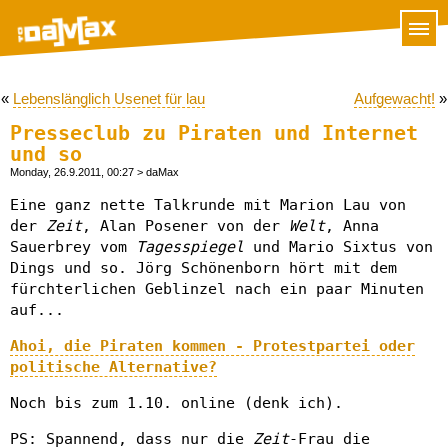
«
Lebenslänglich Usenet für lau
Aufgewacht!
»
Presseclub zu Piraten und Internet
und so
Monday, 26.9.2011, 00:27
> daMax
Eine ganz nette Talkrunde mit Marion Lau von
der
Zeit
, Alan Posener von der
Welt
, Anna
Sauerbrey vom
Tagesspiegel
und Mario Sixtus von
Dings und so. Jörg Schönenborn hört mit dem
fürchterlichen Geblinzel nach ein paar Minuten
auf...
Ahoi, die Piraten kommen - Protestpartei oder
politische Alternative?
Noch bis zum 1.10. online (denk ich).
PS: Spannend, dass nur die
Zeit
-Frau die