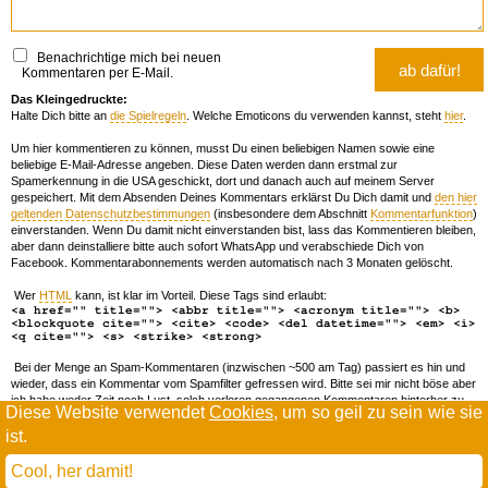
Benachrichtige mich bei neuen
Kommentaren per E-Mail.
Das Kleingedruckte:
Halte Dich bitte an
die Spielregeln
. Welche Emoticons du verwenden kannst, steht
hier
.
Um hier kommentieren zu können, musst Du einen beliebigen Namen sowie eine
beliebige E-Mail-Adresse angeben. Diese Daten werden dann erstmal zur
Spamerkennung in die USA geschickt, dort und danach auch auf meinem Server
gespeichert. Mit dem Absenden Deines Kommentars erklärst Du Dich damit und
den hier
geltenden Datenschutzbestimmungen
(insbesondere dem Abschnitt
Kommentarfunktion
)
einverstanden. Wenn Du damit nicht einverstanden bist, lass das Kommentieren bleiben,
aber dann deinstalliere bitte auch sofort WhatsApp und verabschiede Dich von
Facebook. Kommentarabonnements werden automatisch nach 3 Monaten gelöscht.
Wer
HTML
kann, ist klar im Vorteil. Diese Tags sind erlaubt:
<a href="" title=""> <abbr title=""> <acronym title=""> <b>
<blockquote cite=""> <cite> <code> <del datetime=""> <em> <i>
<q cite=""> <s> <strike> <strong>
Bei der Menge an Spam-Kommentaren (inzwischen ~500 am Tag) passiert es hin und
wieder, dass ein Kommentar vom Spamfilter gefressen wird. Bitte sei mir nicht böse aber
ich habe weder Zeit noch Lust, solch verloren gegangenen Kommentaren hinterher zu
Diese Website verwendet
Cookies
, um so geil zu sein wie sie
forschen. Wenn das öfters passiert, schreib' mir 'ne Mail damit ich dich whitelisten kann.
ist.
Willkommen in der Scrollwüste
todamax rennt auf
wordpress
Cool, her damit!
und schreibt in
dejavu mono book
(mit minimalen anpassungen in oberlängen und kerning)