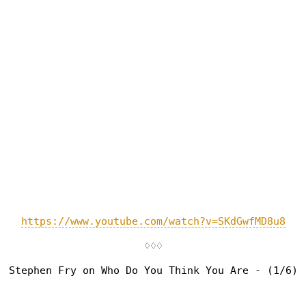
https://www.youtube.com/watch?v=SKdGwfMD8u8
♢♢♢
Stephen Fry on Who Do You Think You Are - (1/6)