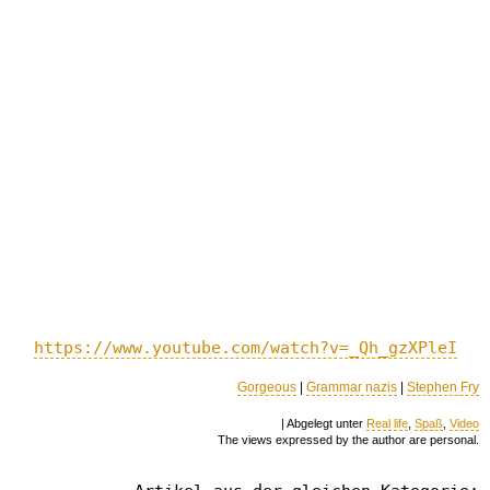
https://www.youtube.com/watch?v=_Qh_gzXPleI
Gorgeous
|
Grammar nazis
|
Stephen Fry
| Abgelegt unter
Real life
,
Spaß
,
Video
The views expressed by the author are personal.