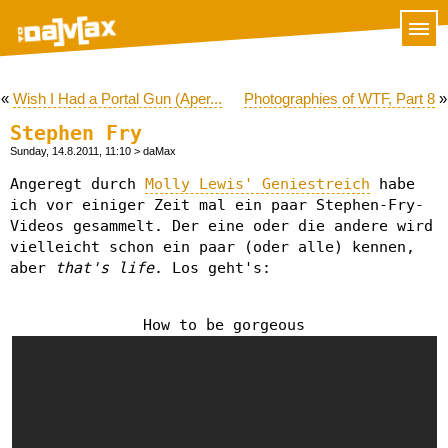
«
Wish I Had a Portal Gun (Aper...
Photographies of WTF, Part 8
»
Stephen Fry
Sunday, 14.8.2011, 11:10
> daMax
Angeregt durch
Molly Lewis' Geniestreich
habe
ich vor einiger Zeit mal ein paar Stephen-Fry-
Videos gesammelt. Der eine oder die andere wird
vielleicht schon ein paar (oder alle) kennen,
aber
that's life
. Los geht's:
How to be gorgeous