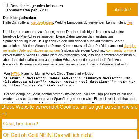
Benachrichtige mich bei neuen
Kommentaren per E-Mail.
Das Kleingedruckte:
Halte Dich bitte an
die Spielregeln
. Welche Emoticons du verwenden kannst, steht
hier
.
Um hier kommentieren zu können, musst Du einen beliebigen Namen sowie eine
beliebige E-Mail-Adresse angeben. Diese Daten werden dann erstmal zur
Spamerkennung in die USA geschickt, dort und danach auch auf meinem Server
gespeichert. Mit dem Absenden Deines Kommentars erklärst Du Dich damit und
den hier
geltenden Datenschutzbestimmungen
(insbesondere dem Abschnitt
Kommentarfunktion
)
einverstanden. Wenn Du damit nicht einverstanden bist, lass das Kommentieren bleiben,
aber dann deinstalliere bitte auch sofort WhatsApp und verabschiede Dich von
Facebook. Kommentarabonnements werden automatisch nach 3 Monaten gelöscht.
Wer
HTML
kann, ist klar im Vorteil. Diese Tags sind erlaubt:
<a href="" title=""> <abbr title=""> <acronym title=""> <b>
<blockquote cite=""> <cite> <code> <del datetime=""> <em> <i>
<q cite=""> <s> <strike> <strong>
Bei der Menge an Spam-Kommentaren (inzwischen ~500 am Tag) passiert es hin und
wieder, dass ein Kommentar vom Spamfilter gefressen wird. Bitte sei mir nicht böse aber
ich habe weder Zeit noch Lust, solch verloren gegangenen Kommentaren hinterher zu
Diese Website verwendet
Cookies
, um so geil zu sein wie sie
forschen. Wenn das öfters passiert, schreib' mir 'ne Mail damit ich dich whitelisten kann.
ist.
Willkommen in der Scrollwüste
todamax rennt auf
wordpress
Cool, her damit!
und schreibt in
dejavu mono book
(mit minimalen anpassungen in oberlängen und kerning)
Oh Gott oh Gott! NEIN! Das will ich nicht!
* daMax
entgendert nach Hermes Phettberg
.