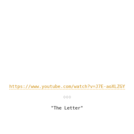
https://www.youtube.com/watch?v=J7E-aoXLZGY
♢♢♢
"The Letter"