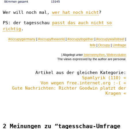
Wer will noch mal,
wer hat noch nicht
?
PS: der tagesschau
passt das auch nicht so
richtig
.
#occupygermany
|
#occupytheworld
|
#occupytogether
|
#occupywallstreet
|
fefe
|
Occupy
|
Umfrage
| Abgelegt unter
Internetmythen
,
Weltrevolution
The views expressed by the author are personal.
Artikel aus der gleichen Kategorie:
Spamlyrik (110) «
Von wegen free.internet.org :-( «
Gute Nachrichten: Richter Goodwin platzt der
Kragen «
2 Meinungen zu “tagesschau-Umfrage