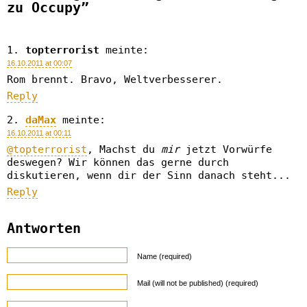
zu Occupy”
topterrorist
meinte:
16.10.2011 at 00:07
Rom brennt. Bravo, Weltverbesserer.
Reply
daMax
meinte:
16.10.2011 at 00:11
@topterrorist
, Machst du
mir
jetzt Vorwürfe
deswegen? Wir können das gerne durch
diskutieren, wenn dir der Sinn danach steht...
Reply
Antworten
Name (required)
Mail (will not be published) (required)