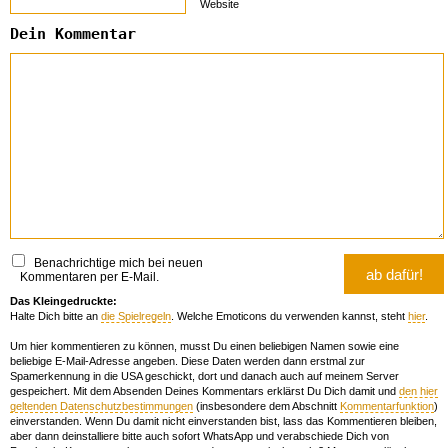
Website
Dein Kommentar
Benachrichtige mich bei neuen
Kommentaren per E-Mail.
Das Kleingedruckte:
Halte Dich bitte an
die Spielregeln
. Welche Emoticons du verwenden kannst, steht
hier
.
Um hier kommentieren zu können, musst Du einen beliebigen Namen sowie eine
beliebige E-Mail-Adresse angeben. Diese Daten werden dann erstmal zur
Spamerkennung in die USA geschickt, dort und danach auch auf meinem Server
gespeichert. Mit dem Absenden Deines Kommentars erklärst Du Dich damit und
den hier
geltenden Datenschutzbestimmungen
(insbesondere dem Abschnitt
Kommentarfunktion
)
einverstanden. Wenn Du damit nicht einverstanden bist, lass das Kommentieren bleiben,
aber dann deinstalliere bitte auch sofort WhatsApp und verabschiede Dich von