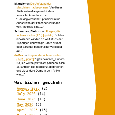
kkanzler
on
Der Aufstand der
Maschinen hat begonnen
: “
An dieser
Stelle sei mal angemerkt, dass
sämtliche Artikel über die
“Hackingversuche”, prinzipiell reine
Abschriften der Presseerklärungen
von Anthropic sind.…
”
Schwarzes_Einhorn
on
Fragen, die
sich mir stellen (178) [update]
: “
Ich bin
inzwischen wirklich so weit, 85 % der
16jährigen und wenige Jahre drüber
oder darunter pauschal für verblödet
zu…
”
daMax
on
Fragen, die sich mir stellen
(178) [update]
: “
@Schwarzes_Einhorn:
Na, ich würde jetzt nicht pauschal allen
16-jährigen die Intelligenz absprechen
und die andere Dame in dem Artikel
war…
”
Was bisher geschah:
August 2026
(2)
July 2026
(14)
June 2026
(18)
May 2026
(9)
April 2026
(15)