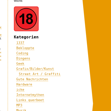
Woche.
ür
me
Kategorien
l.
1337
Bekloppte
:
«
Coding
«
Dingens
«
Geek
Grafix/Bilder/Kunst
Street Art / Graffiti
Gute Nachrichten
Hardware
icke
Internetmythen
Links querbeet
MP3
Musik