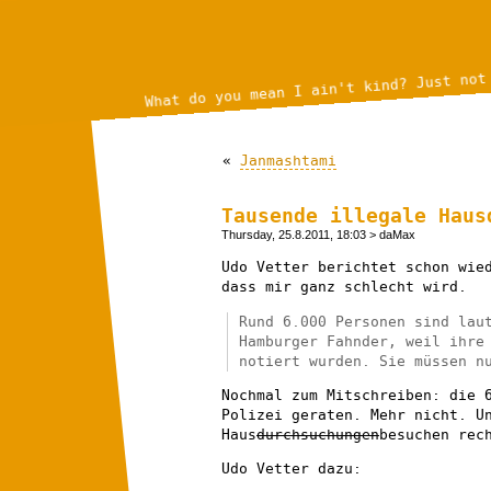
What do you mean I ain't kind? Just not
«
Janmashtami
Tausende illegale Haus
Thursday, 25.8.2011, 18:03
> daMax
Udo Vetter berichtet schon wi
dass mir ganz schlecht wird.
Rund 6.000 Personen sind lau
Hamburger Fahnder, weil ihre
notiert wurden. Sie müssen n
Nochmal zum Mitschreiben: die 
Polizei geraten. Mehr nicht. U
Haus
durchsuchungen
besuchen rec
Udo Vetter dazu: