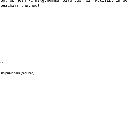
hen, ob mein PC mitgenommen wird oder ein Polizist in de
 Geschirr anschaut.
ired)
ot be published) (required)