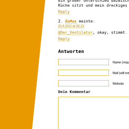
ein großer Unterschied dazwisc
Küche sitzt und mein dreckiges
Reply
daMax
meinte:
25.8.2011 at 20:13
@Der_Ventilator
, okay, stimmt.
Reply
Antworten
Name (requ
Mail (will n
Website
Dein Kommentar