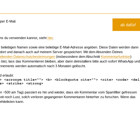
er E-Mail.
ns du verwenden kannst, steht
hier
.
beliebigen Namen sowie eine beliebige E-Mail-Adresse angeben. Diese Daten werden dann
 dort und danach auch auf meinem Server gespeichert. Mit dem Absenden Deines
geltenden Datenschutzbestimmungen
(insbesondere dem Abschnitt
Kommentarfunktion
)
bist, lass das Kommentieren bleiben, aber dann deinstalliere bitte auch sofort WhatsApp und
nements werden automatisch nach 3 Monaten gelöscht.
d erlaubt:
> <acronym title=""> <b> <blockquote cite=""> <cite> <code> <del
s> <strike> <strong>
~500 am Tag) passiert es hin und wieder, dass ein Kommentar vom Spamfilter gefressen
r Zeit noch Lust, solch verloren gegangenen Kommentaren hinterher zu forschen. Wenn das
whitelisten kann.