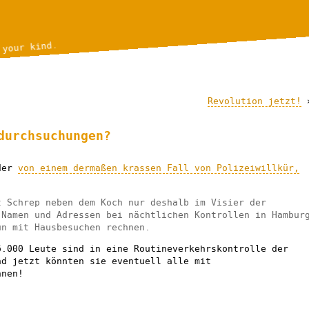
 your kind.
Revolution jetzt!
durchsuchungen?
eder
von einem dermaßen krassen Fall von Polizeiwillkür,
t Schrep neben dem Koch nur deshalb im Visier der
 Namen und Adressen bei nächtlichen Kontrollen in Hambur
un mit Hausbesuchen rechnen.
6.000 Leute sind in eine Routineverkehrskontrolle der
nd jetzt könnten sie eventuell alle mit
hnen!