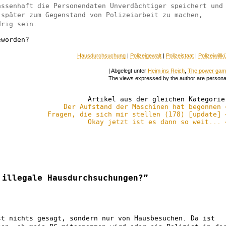
assenhaft die Personendaten Unverdächtiger speichert und
 später zum Gegenstand von Polizeiarbeit zu machen,
drig sein.
eworden?
Hausdurchsuchung
|
Polizeigewalt
|
Polizeistaat
|
Polizeiwillk
| Abgelegt unter
Heim ins Reich
,
The power ga
The views expressed by the author are persona
Artikel aus der gleichen Kategorie
Der Aufstand der Maschinen hat begonnen 
Fragen, die sich mir stellen (178) [update] 
Okay jetzt ist es dann so weit... 
 illegale Hausdurchsuchungen?”
st nichts gesagt, sondern nur von Hausbesuchen. Da ist