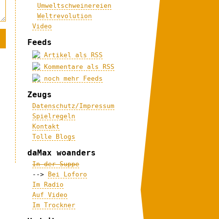
Umweltschweinereien
Weltrevolution
Video
Feeds
Artikel als RSS
Kommentare als RSS
noch mehr Feeds
Zeugs
Datenschutz/Impressum
Spielregeln
Kontakt
Tolle Blogs
daMax woanders
In der Suppe
-->
Bei Loforo
Im Radio
Auf Video
Im Trockner