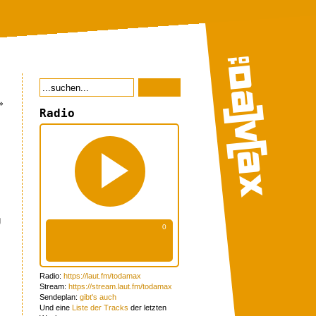
»
Radio
g
Radio:
https://laut.fm/todamax
Stream:
https://stream.laut.fm/todamax
Sendeplan:
gibt's auch
Und eine
Liste der Tracks
der letzten