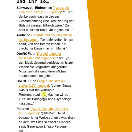
Und ihr so…
Schwarzes_Einhorn
on
Fragen, die
sich mir stellen (178) [update]
: “
“…ich
denke auch, dass in diesem
Zusammenhang eine Reduzierung der
Bildschirmzeiten hilfreich wäre.” Da
hast du sicher recht, aber genauso…
”
Andre
on
Der Aufstand der Maschinen
hat begonnen
: “
Vom Menschen lernen
heißt, von den Besten lernen. K’I’
macht nur Dinge (nach) mMn. 🤷
”
DocROFL
on
Der Aufstand der
Maschinen hat begonnen
: “
Der Typ,
den Musk dauernd verklagt, hat letzte
Woche die Singularität ausgerufen.
Muss wohl dringend deren Aktien
kaufen, sonst entgeht…
”
DocROFL
on
Fragen, die sich mir
stellen (178) [update]
: “
Junge, Junge.
Das is hier mal wirklich n
Problemthread.
Machen wir es
kurz: die Pädagogik und Psychologie
misst in…
”
Peter
on
Fragen, die sich mir stellen
(178) [update]
: “
@daMax: Da ist
bedauerlicher Weise schon etwas dran
an dem, was das schwarze Einhorn
sagt: Generation Z (also Personen,
die…
”