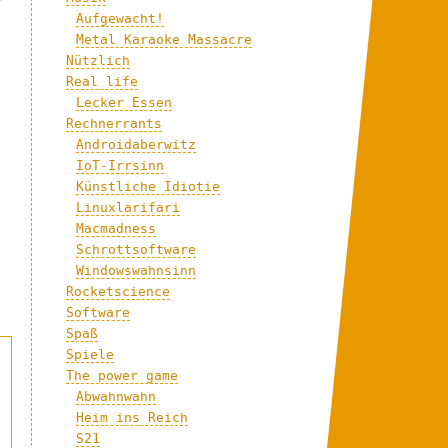
r
Aufgewacht!
Metal Karaoke Massacre
Nützlich
Real life
Lecker Essen
Rechnerrants
Androidaberwitz
IoT-Irrsinn
Künstliche Idiotie
Linuxlarifari
Macmadness
Schrottsoftware
Windowswahnsinn
Rocketscience
Software
Spaß
Spiele
The power game
Abwahnwahn
Heim ins Reich
S21