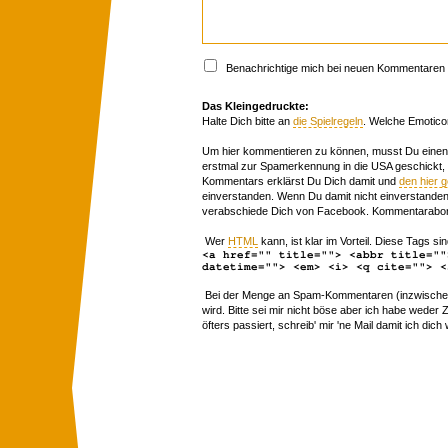
Benachrichtige mich bei neuen Kommentaren p
Das Kleingedruckte:
Halte Dich bitte an
die Spielregeln
. Welche Emotico
Um hier kommentieren zu können, musst Du einen 
erstmal zur Spamerkennung in die USA geschickt,
Kommentars erklärst Du Dich damit und
den hier 
einverstanden. Wenn Du damit nicht einverstanden 
verabschiede Dich von Facebook. Kommentarabon
Wer
HTML
kann, ist klar im Vorteil. Diese Tags sin
<a href="" title=""> <abbr title=""
datetime=""> <em> <i> <q cite=""> <
Bei der Menge an Spam-Kommentaren (inzwischen 
wird. Bitte sei mir nicht böse aber ich habe wede
öfters passiert, schreib' mir 'ne Mail damit ich dich 