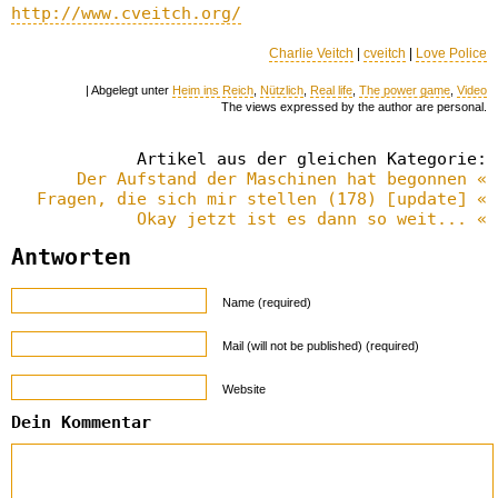
http://www.cveitch.org/
Charlie Veitch
|
cveitch
|
Love Police
| Abgelegt unter
Heim ins Reich
,
Nützlich
,
Real life
,
The power game
,
Video
The views expressed by the author are personal.
Artikel aus der gleichen Kategorie:
Der Aufstand der Maschinen hat begonnen «
Fragen, die sich mir stellen (178) [update] «
Okay jetzt ist es dann so weit... «
Antworten
Name (required)
Mail (will not be published) (required)
Website
Dein Kommentar