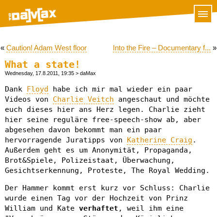
«
Caution! Adam West floor
Into the Fire – Documentary f...
»
What a state!
Wednesday, 17.8.2011, 19:35
> daMax
Dank
Floyd
habe ich mir mal wieder ein paar
Videos von
Charlie Veitch
angeschaut und möchte
euch dieses hier ans Herz legen. Charlie zieht
hier seine reguläre free-speech-show ab, aber
abgesehen davon bekommt man ein paar
hervorragende Juratipps von
Katherine Craig
.
Außerdem geht es um Anonymität, Propaganda,
Brot&Spiele, Polizeistaat, Überwachung,
Gesichtserkennung, Proteste, The Royal Wedding.
Der Hammer kommt erst kurz vor Schluss: Charlie
wurde einen Tag vor der Hochzeit von Prinz
William und Kate
verhaftet
, weil ihm eine