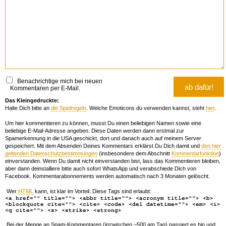
Benachrichtige mich bei neuen
Kommentaren per E-Mail.
Das Kleingedruckte:
Halte Dich bitte an
die Spielregeln
. Welche Emoticons du verwenden kannst, steht
hier
.
Um hier kommentieren zu können, musst Du einen beliebigen Namen sowie eine
beliebige E-Mail-Adresse angeben. Diese Daten werden dann erstmal zur
Spamerkennung in die USA geschickt, dort und danach auch auf meinem Server
gespeichert. Mit dem Absenden Deines Kommentars erklärst Du Dich damit und
den hier
geltenden Datenschutzbestimmungen
(insbesondere dem Abschnitt
Kommentarfunktion
)
einverstanden. Wenn Du damit nicht einverstanden bist, lass das Kommentieren bleiben,
aber dann deinstalliere bitte auch sofort WhatsApp und verabschiede Dich von
Facebook. Kommentarabonnements werden automatisch nach 3 Monaten gelöscht.
Wer
HTML
kann, ist klar im Vorteil. Diese Tags sind erlaubt:
<a href="" title=""> <abbr title=""> <acronym title=""> <b>
<blockquote cite=""> <cite> <code> <del datetime=""> <em> <i>
<q cite=""> <s> <strike> <strong>
Bei der Menge an Spam-Kommentaren (inzwischen ~500 am Tag) passiert es hin und