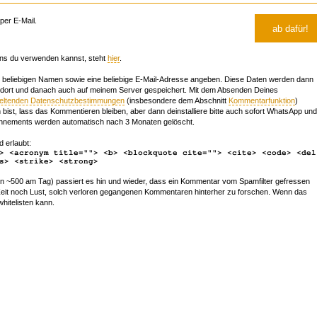
er E-Mail.
ns du verwenden kannst, steht
hier
.
beliebigen Namen sowie eine beliebige E-Mail-Adresse angeben. Diese Daten werden dann
 dort und danach auch auf meinem Server gespeichert. Mit dem Absenden Deines
geltenden Datenschutzbestimmungen
(insbesondere dem Abschnitt
Kommentarfunktion
)
bist, lass das Kommentieren bleiben, aber dann deinstalliere bitte auch sofort WhatsApp und
nements werden automatisch nach 3 Monaten gelöscht.
d erlaubt:
> <acronym title=""> <b> <blockquote cite=""> <cite> <code> <del
s> <strike> <strong>
~500 am Tag) passiert es hin und wieder, dass ein Kommentar vom Spamfilter gefressen
r Zeit noch Lust, solch verloren gegangenen Kommentaren hinterher zu forschen. Wenn das
whitelisten kann.