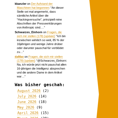
kkanzler
on
Der Aufstand der
Maschinen hat begonnen
: “
An dieser
Stelle sei mal angemerkt, dass
sämtliche Artikel über die
“Hackingversuche”, prinzipiell reine
Abschriften der Presseerklärungen
von Anthropic sind.…
”
Schwarzes_Einhorn
on
Fragen, die
sich mir stellen (178) [update]
: “
Ich bin
inzwischen wirklich so weit, 85 % der
16jährigen und wenige Jahre drüber
oder darunter pauschal für verblödet
zu…
”
daMax
on
Fragen, die sich mir stellen
(178) [update]
: “
@Schwarzes_Einhorn:
Na, ich würde jetzt nicht pauschal allen
16-jährigen die Intelligenz absprechen
und die andere Dame in dem Artikel
war…
”
Was bisher geschah:
August 2026
(2)
July 2026
(14)
June 2026
(18)
May 2026
(9)
April 2026
(15)