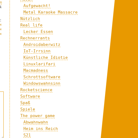
n
Aufgewacht!
l.
Metal Karaoke Massacre
Nützlich
:
«
Real life
«
Lecker Essen
«
Rechnerrants
Androidaberwitz
IoT-Irrsinn
Künstliche Idiotie
Linuxlarifari
Macmadness
Schrottsoftware
Windowswahnsinn
Rocketscience
Software
Spaß
Spiele
The power game
Abwahnwahn
Heim ins Reich
S21