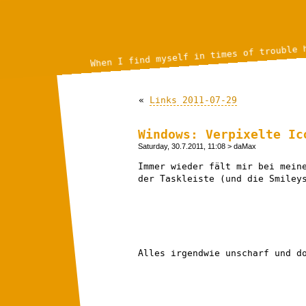
When I find myself in times of trouble 
«
Links 2011-07-29
Windows: Verpixelte Ic
Saturday, 30.7.2011, 11:08
> daMax
Immer wieder fält mir bei mein
der Taskleiste (und die Smiley
Alles irgendwie unscharf und d