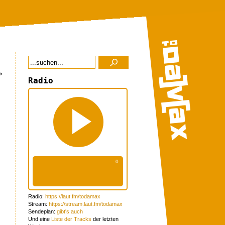
»
Radio
:
Radio:
https://laut.fm/todamax
Stream:
https://stream.laut.fm/todamax
Sendeplan:
gibt's auch
Und eine
Liste der Tracks
der letzten