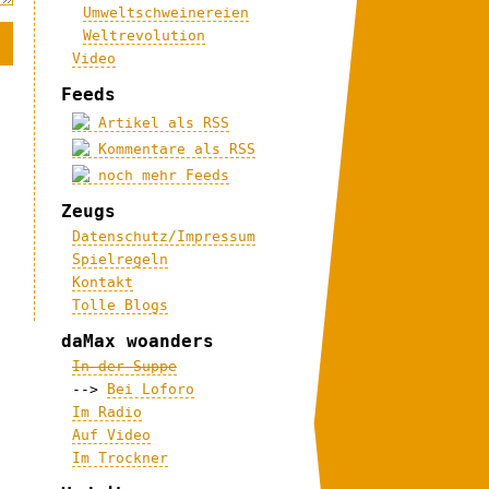
Umweltschweinereien
Weltrevolution
Video
Feeds
Artikel als RSS
Kommentare als RSS
noch mehr Feeds
Zeugs
Datenschutz/Impressum
Spielregeln
Kontakt
Tolle Blogs
daMax woanders
In der Suppe
-->
Bei Loforo
Im Radio
Auf Video
Im Trockner