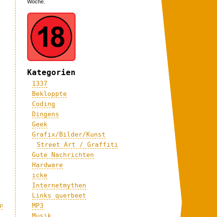
Woche.
Kategorien
1337
Bekloppte
Coding
Dingens
Geek
Grafix/Bilder/Kunst
Street Art / Graffiti
Gute Nachrichten
Hardware
icke
Internetmythen
Links querbeet
MP3
P
Musik