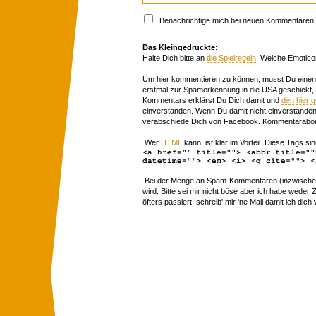
Benachrichtige mich bei neuen Kommentaren p
Das Kleingedruckte:
Halte Dich bitte an
die Spielregeln
. Welche Emotico
Um hier kommentieren zu können, musst Du einen 
erstmal zur Spamerkennung in die USA geschickt,
Kommentars erklärst Du Dich damit und
den hier 
einverstanden. Wenn Du damit nicht einverstanden 
verabschiede Dich von Facebook. Kommentarabon
Wer
HTML
kann, ist klar im Vorteil. Diese Tags sin
<a href="" title=""> <abbr title=""
datetime=""> <em> <i> <q cite=""> <
Bei der Menge an Spam-Kommentaren (inzwischen 
wird. Bitte sei mir nicht böse aber ich habe wede
öfters passiert, schreib' mir 'ne Mail damit ich dich 