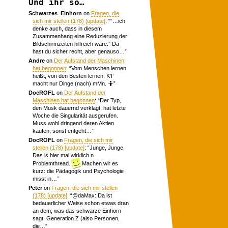
Und ihr so…
Schwarzes_Einhorn
on
Fragen, die
sich mir stellen (178) [update]
: “
“…ich
denke auch, dass in diesem
Zusammenhang eine Reduzierung der
Bildschirmzeiten hilfreich wäre.” Da
hast du sicher recht, aber genauso…
”
Andre
on
Der Aufstand der Maschinen
hat begonnen
: “
Vom Menschen lernen
heißt, von den Besten lernen. K’I’
macht nur Dinge (nach) mMn. 🤷
”
DocROFL
on
Der Aufstand der
Maschinen hat begonnen
: “
Der Typ,
den Musk dauernd verklagt, hat letzte
Woche die Singularität ausgerufen.
Muss wohl dringend deren Aktien
kaufen, sonst entgeht…
”
DocROFL
on
Fragen, die sich mir
stellen (178) [update]
: “
Junge, Junge.
Das is hier mal wirklich n
Problemthread.
Machen wir es
kurz: die Pädagogik und Psychologie
misst in…
”
Peter
on
Fragen, die sich mir stellen
(178) [update]
: “
@daMax: Da ist
bedauerlicher Weise schon etwas dran
an dem, was das schwarze Einhorn
sagt: Generation Z (also Personen,
die…
”