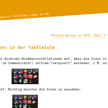
hybrid children come to me.
Photographies of WTF, Part 7
ons in der Taskleiste
en diversen Windowsinstallationen auf, dass die Icons in
s im Communicator) seltsam "verpixelt" aussehen, z.B. so
oof. Richtig müssten die Icons so aussehen: