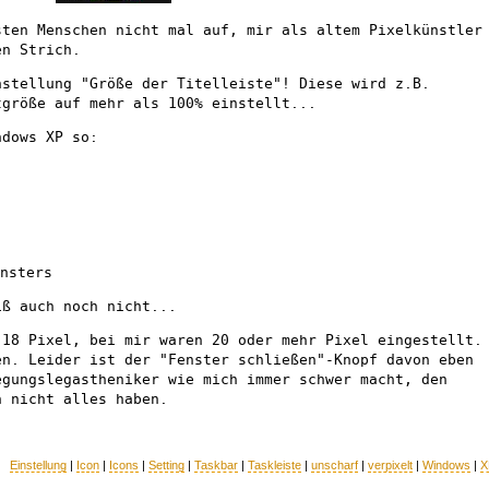
sten Menschen nicht mal auf, mir als altem Pixelkünstler
en Strich.
nstellung "Größe der Titelleiste"! Diese wird z.B.
tgröße auf mehr als 100% einstellt...
ndows XP so:
ensters
iß auch noch nicht...
 18 Pixel, bei mir waren 20 oder mehr Pixel eingestellt.
en. Leider ist der "Fenster schließen"-Knopf davon eben
egungslegastheniker wie mich immer schwer macht, den
n nicht alles haben.
Einstellung
|
Icon
|
Icons
|
Setting
|
Taskbar
|
Taskleiste
|
unscharf
|
verpixelt
|
Windows
|
X