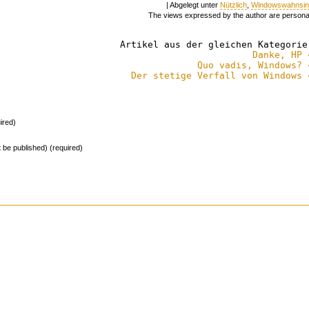
| Abgelegt unter
Nützlich
,
Windowswahnsin
The views expressed by the author are persona
Artikel aus der gleichen Kategorie
Danke, HP 
Quo vadis, Windows? 
Der stetige Verfall von Windows 
ired)
ot be published) (required)