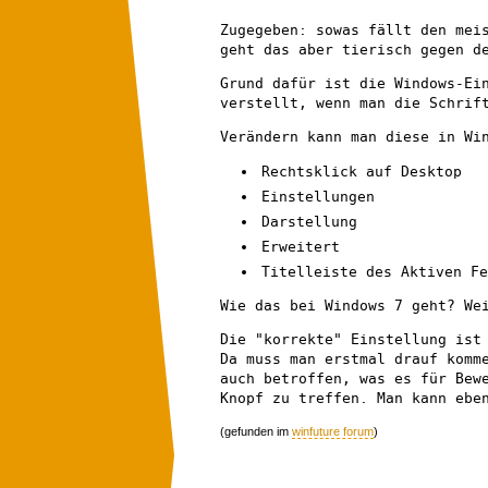
Zugegeben: sowas fällt den mei
geht das aber tierisch gegen d
Grund dafür ist die Windows-Ei
verstellt, wenn man die Schrif
Verändern kann man diese in Wi
Rechtsklick auf Desktop
Einstellungen
Darstellung
Erweitert
Titelleiste des Aktiven F
Wie das bei Windows 7 geht? We
Die "korrekte" Einstellung ist
Da muss man erstmal drauf komm
auch betroffen, was es für Bew
Knopf zu treffen. Man kann ebe
(gefunden im
winfuture forum
)