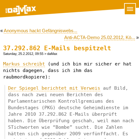
«
Anonymous hackt Gefängniswebs...
Anti-ACTA-Demo 25.02.2012, Kö...
»
37.292.862 E-Mails bespitzelt
Saturday, 25.2.2012, 09:55
> daMax
Markus schreibt
(und ich bin mir sicher er hat
nichts dagegen, dass ich ihm das
raubmordkopiere):
Der Spiegel berichtet mit Verweis
auf Bild,
dass nach zwei neuen Berichten des
Parlamentarischen Kontrollgremiums des
Bundestages (PKG) deutsche Geheimdienste im
Jahre 2010 37.292.862 E-Mails überprüft
haben. Die Überprüfung geschah, weil man nach
STichworten wie “Bombe” sucht. Die Zahlen
hätten sich gegenüber 2009 verfünffacht. Es