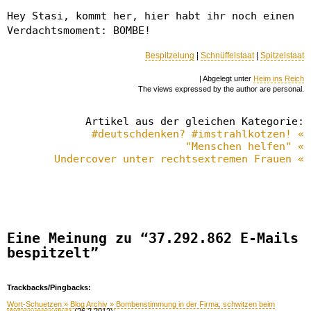
Hey Stasi, kommt her, hier habt ihr noch einen
Verdachtsmoment: BOMBE!
Bespitzelung
|
Schnüffelstaat
|
Spitzelstaat
| Abgelegt unter
Heim ins Reich
The views expressed by the author are personal.
Artikel aus der gleichen Kategorie:
#deutschdenken? #imstrahlkotzen! «
"Menschen helfen" «
Undercover unter rechtsextremen Frauen «
Eine Meinung zu “37.292.862 E-Mails
bespitzelt”
Trackbacks/Pingbacks:
Wort-Schuetzen » Blog Archiv » Bombenstimmung in der Firma, schwitzen beim
Verfassungsschutz
(26.2.2012):