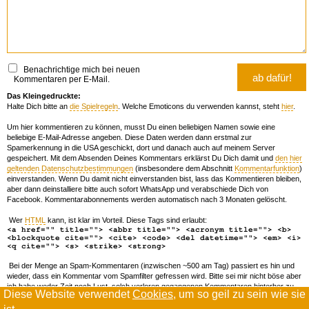
Benachrichtige mich bei neuen
Kommentaren per E-Mail.
Das Kleingedruckte:
Halte Dich bitte an
die Spielregeln
. Welche Emoticons du verwenden kannst, steht
hier
.
Um hier kommentieren zu können, musst Du einen beliebigen Namen sowie eine
beliebige E-Mail-Adresse angeben. Diese Daten werden dann erstmal zur
Spamerkennung in die USA geschickt, dort und danach auch auf meinem Server
gespeichert. Mit dem Absenden Deines Kommentars erklärst Du Dich damit und
den hier
geltenden Datenschutzbestimmungen
(insbesondere dem Abschnitt
Kommentarfunktion
)
einverstanden. Wenn Du damit nicht einverstanden bist, lass das Kommentieren bleiben,
aber dann deinstalliere bitte auch sofort WhatsApp und verabschiede Dich von
Facebook. Kommentarabonnements werden automatisch nach 3 Monaten gelöscht.
Wer
HTML
kann, ist klar im Vorteil. Diese Tags sind erlaubt:
<a href="" title=""> <abbr title=""> <acronym title=""> <b>
<blockquote cite=""> <cite> <code> <del datetime=""> <em> <i>
<q cite=""> <s> <strike> <strong>
Bei der Menge an Spam-Kommentaren (inzwischen ~500 am Tag) passiert es hin und
wieder, dass ein Kommentar vom Spamfilter gefressen wird. Bitte sei mir nicht böse aber
ich habe weder Zeit noch Lust, solch verloren gegangenen Kommentaren hinterher zu
Diese Website verwendet
Cookies
, um so geil zu sein wie sie
forschen. Wenn das öfters passiert, schreib' mir 'ne Mail damit ich dich whitelisten kann.