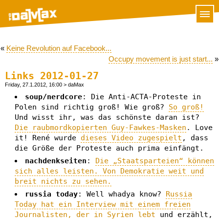
«
Keine Revolution auf Facebook...
Occupy movement is just start...
»
Links 2012-01-27
Friday, 27.1.2012, 16:00
> daMax
soup/nerdcore
: Die Anti-ACTA-Proteste in
Polen sind richtig groß! Wie groß?
So groß!
Und wisst ihr, was das schönste daran ist?
Die raubmordkopierten Guy-Fawkes-Masken
. Love
it! René wurde
dieses Video zugespielt
, dass
die Größe der Proteste auch prima einfängt.
nachdenkseiten
:
Die „Staatsparteien“ können
sich alles leisten. Von Demokratie weit und
breit nichts zu sehen.
russia today
: Well whadya know?
Russia
Today hat ein Interview mit einem freien
Journalisten, der in Syrien lebt
und erzählt,