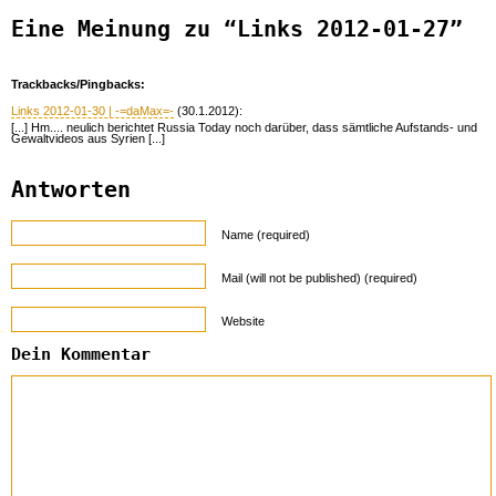
Eine Meinung zu “Links 2012-01-27”
Trackbacks/Pingbacks:
Links 2012-01-30 | -=daMax=-
(30.1.2012):
[...] Hm.... neulich berichtet Russia Today noch darüber, dass sämtliche Aufstands- und
Gewaltvideos aus Syrien [...]
Antworten
Name (required)
Mail (will not be published) (required)
Website
Dein Kommentar