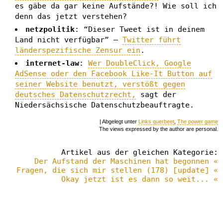
es gäbe da gar keine Aufstände?! Wie soll ich
denn das jetzt verstehen?
netzpolitik
: “Dieser Tweet ist in deinem
Land nicht verfügbar” –
Twitter führt
länderspezifische Zensur ein
.
internet-law
:
Wer DoubleClick, Google
AdSense oder den Facebook Like-It Button auf
seiner Website benutzt, verstößt gegen
deutsches Datenschutzrecht,
sagt der
Niedersächsische Datenschutzbeauftragte.
| Abgelegt unter
Links querbeet
,
The power game
The views expressed by the author are personal.
Artikel aus der gleichen Kategorie:
Der Aufstand der Maschinen hat begonnen «
Fragen, die sich mir stellen (178) [update] «
Okay jetzt ist es dann so weit... «