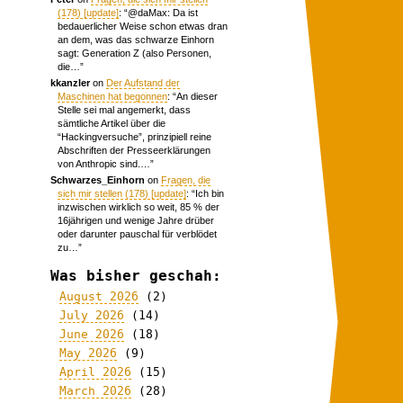
(178) [update]
: “
@daMax: Da ist
bedauerlicher Weise schon etwas dran
an dem, was das schwarze Einhorn
sagt: Generation Z (also Personen,
die…
”
kkanzler
on
Der Aufstand der
Maschinen hat begonnen
: “
An dieser
Stelle sei mal angemerkt, dass
sämtliche Artikel über die
“Hackingversuche”, prinzipiell reine
Abschriften der Presseerklärungen
von Anthropic sind.…
”
Schwarzes_Einhorn
on
Fragen, die
sich mir stellen (178) [update]
: “
Ich bin
inzwischen wirklich so weit, 85 % der
16jährigen und wenige Jahre drüber
oder darunter pauschal für verblödet
zu…
”
Was bisher geschah:
August 2026
(2)
July 2026
(14)
June 2026
(18)
May 2026
(9)
April 2026
(15)
March 2026
(28)