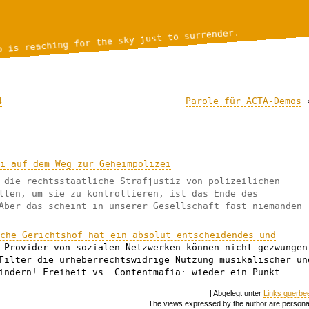
o is reaching for the sky just to surrender.
4
Parole für ACTA-Demos
ei auf dem Weg zur Geheimpolizei
 die rechtsstaatliche Strafjustiz von polizeilichen
lten, um sie zu kontrollieren, ist das Ende des
Aber das scheint in unserer Gesellschaft fast niemanden
sche Gerichtshof hat ein absolut entscheidendes und
Provider von sozialen Netzwerken können nicht gezwungen
Filter die urheberrechtswidrige Nutzung musikalischer un
indern! Freiheit vs. Contentmafia: wieder ein Punkt.
| Abgelegt unter
Links querbe
The views expressed by the author are persona