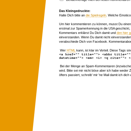
Das Kleingedruckte:
Halte Dich bitte an
die Spielregeln
. Welche Emotico
Um hier kommentieren zu können, musst Du einen 
erstmal zur Spamerkennung in die USA geschickt,
Kommentars erklärst Du Dich damit und
den hier 
einverstanden. Wenn Du damit nicht einverstanden 
verabschiede Dich von Facebook. Kommentarabon
Wer
HTML
kann, ist klar im Vorteil. Diese Tags sin
<a href="" title=""> <abbr title=""
datetime=""> <em> <i> <q cite=""> <
Bei der Menge an Spam-Kommentaren (inzwischen 
wird. Bitte sei mir nicht böse aber ich habe wede
öfters passiert, schreib' mir 'ne Mail damit ich dich 