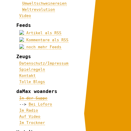
Umweltschweinereien
Weltrevolution
Video
Feeds
Artikel als RSS
Kommentare als RSS
noch mehr Feeds
Zeugs
Datenschutz/Impressum
Spielregeln
Kontakt
Tolle Blogs
daMax woanders
In der Suppe
-->
Bei Loforo
Im Radio
Auf Video
Im Trockner