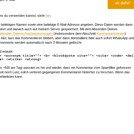
ns du verwenden kannst, steht
hier
.
beliebigen Namen sowie eine beliebige E-Mail-Adresse angeben. Diese Daten werden dann
 dort und danach auch auf meinem Server gespeichert. Mit dem Absenden Deines
geltenden Datenschutzbestimmungen
(insbesondere dem Abschnitt
Kommentarfunktion
)
bist, lass das Kommentieren bleiben, aber dann deinstalliere bitte auch sofort WhatsApp und
nements werden automatisch nach 3 Monaten gelöscht.
d erlaubt:
> <acronym title=""> <b> <blockquote cite=""> <cite> <code> <del
s> <strike> <strong>
~500 am Tag) passiert es hin und wieder, dass ein Kommentar vom Spamfilter gefressen
r Zeit noch Lust, solch verloren gegangenen Kommentaren hinterher zu forschen. Wenn das
whitelisten kann.