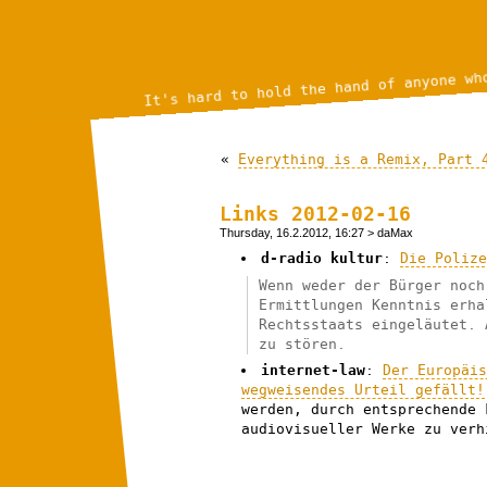
It's hard to hold the hand of anyone wh
«
Everything is a Remix, Part 
Links 2012-02-16
Thursday, 16.2.2012, 16:27
> daMax
d-radio kultur
:
Die Poliz
Wenn weder der Bürger noch
Ermittlungen Kenntnis erha
Rechtsstaats eingeläutet. 
zu stören.
internet-law
:
Der Europäi
wegweisendes Urteil gefällt!
werden, durch entsprechende 
audiovisueller Werke zu verh