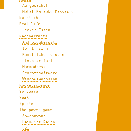
Aufgewacht!
Metal Karaoke Massacre
Nützlich
Real life
Lecker Essen
Rechnerrants
Androidaberwitz
IoT-Irrsinn
Künstliche Idiotie
Linuxlarifari
Macmadness
Schrottsoftware
Windowswahnsinn
Rocketscience
Software
Spaß
Spiele
The power game
Abwahnwahn
Heim ins Reich
S21