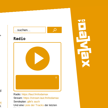
»
Radio
d
Radio:
https://laut.fm/todamax
Stream:
https://stream.laut.fm/todamax
Sendeplan:
gibt's auch
et
Und eine
Liste der Tracks
der letzten
l.