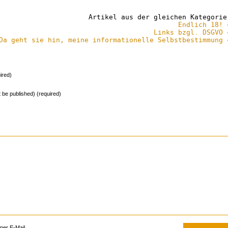
Artikel aus der gleichen Kategorie
Endlich 18! 
Links bzgl. DSGVO 
Da geht sie hin, meine informationelle Selbstbestimmung 
ired)
ot be published) (required)
er E-Mail.