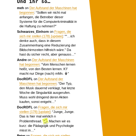
Und ihr so…
meh
on
Der Aufstand der Maschinen hat
begonnen
: “
Sollten wir nicht mal
anfangen, die Betreiber dieser
Systeme für die Computerkriminalität in
die Haftung zu nehmen?
”
Schwarzes_Einhorn
on
Fragen, die
sich mir stellen (178) [update]
: “
“…ich
denke auch, dass in diesem
Zusammenhang eine Reduzierung der
Bildschirmzeiten hilfreich wäre.” Da
hast du sicher recht, aber genauso…
”
Andre
on
Der Aufstand der Maschinen
hat begonnen
: “
Vom Menschen lernen
heißt, von den Besten lernen. K’I’
macht nur Dinge (nach) mMn. 🤷
”
DocROFL
on
Der Aufstand der
Maschinen hat begonnen
: “
Der Typ,
den Musk dauernd verklagt, hat letzte
Woche die Singularität ausgerufen.
Muss wohl dringend deren Aktien
kaufen, sonst entgeht…
”
DocROFL
on
Fragen, die sich mir
stellen (178) [update]
: “
Junge, Junge.
Das is hier mal wirklich n
Problemthread.
Machen wir es
kurz: die Pädagogik und Psychologie
misst in…
”
Peter
on
Fragen, die sich mir stellen