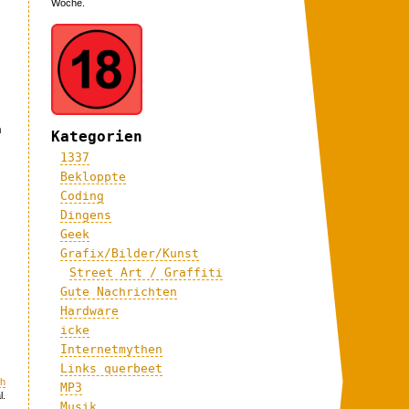
Woche.
a
Kategorien
1337
Bekloppte
Coding
Dingens
Geek
Grafix/Bilder/Kunst
Street Art / Graffiti
Gute Nachrichten
Hardware
icke
Internetmythen
Links querbeet
ch
MP3
l.
Musik