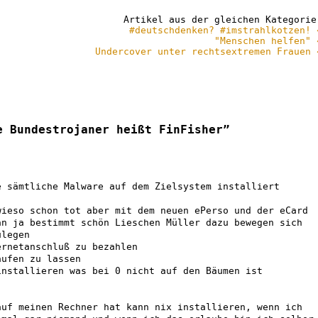
Artikel aus der gleichen Kategorie
#deutschdenken? #imstrahlkotzen! 
"Menschen helfen" 
Undercover unter rechtsextremen Frauen 
e Bundestrojaner heißt FinFisher”
e sämtliche Malware auf dem Zielsystem installiert
wieso schon tot aber mit dem neuen ePerso und der eCard
an ja bestimmt schön Lieschen Müller dazu bewegen sich
ulegen
ernetanschluß zu bezahlen
aufen zu lassen
installieren was bei 0 nicht auf den Bäumen ist
auf meinen Rechner hat kann nix installieren, wenn ich