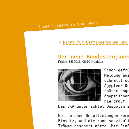
I see treason in your eyes.
«
Nicht fur Gerfingerpoken und
Der neue Bundestrojane
Friday, 3.5.2013, 08:10
> daMax
Schon gefr
Meldung au
schnallt e
Ägypten? D
später sog
ägyptische
nie drauf
Das BKA unterrichtet Despoten 
Bei solchen Bespitzelungen kom
Einsatz, und die kann so zieml
Träume beschert hätte. Mit Fin