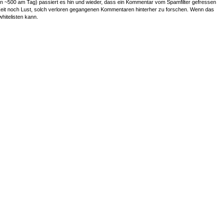
~500 am Tag) passiert es hin und wieder, dass ein Kommentar vom Spamfilter gefressen
r Zeit noch Lust, solch verloren gegangenen Kommentaren hinterher zu forschen. Wenn das
whitelisten kann.