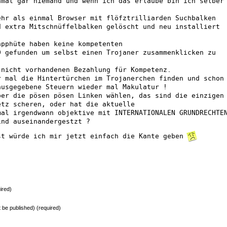
nmal gar niemand und wenn ich das erlaube bin ich selber
ehr als einmal Browser mit flöfztrilliarden Suchbalken
d extra Mitschnüffelbalken gelöscht und neu installiert
apphüte haben keine kompetenten
D gefunden um selbst einen Trojaner zusammenklicken zu
 nicht vorhandenen Bezahlung für Kompetenz.
r mal die Hintertürchen im Trojanerchen finden und schon
ausgegebene Steuern wieder mal Makulatur !
ber die pösen pösen Linken wählen, das sind die einzigen
etz scheren, oder hat die aktuelle
mal irgendwann objektive mit INTERNATIONALEN GRUNDRECHTE
ind auseinandergestzt ?
st würde ich mir jetzt einfach die Kante geben
ired)
ot be published) (required)