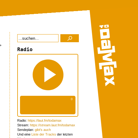
»
Radio
Radio:
https://laut.fm/todamax
Stream:
https://stream.laut.fm/todamax
Sendeplan:
gibt's auch
Und eine
Liste der Tracks
der letzten