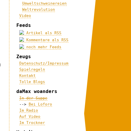
Umweltschweinereien
Weltrevolution
Video
Feeds
Artikel als RSS
Kommentare als RSS
noch mehr Feeds
Zeugs
Datenschutz/Impressum
N
Spielregeln
Kontakt
Tolle Blogs
daMax woanders
In der Suppe
-->
Bei Loforo
Im Radio
Auf Video
Im Trockner