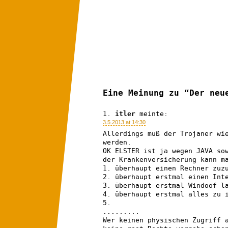
Eine Meinung zu “Der neu
itler
meinte:
3.5.2013 at 14:30
Allerdings muß der Trojaner wi
werden.
OK ELSTER ist ja wegen JAVA so
der Krankenversicherung kann m
1. überhaupt einen Rechner zuz
2. überhaupt erstmal einen Int
3. überhaupt erstmal Windoof l
4. überhaupt erstmal alles zu 
5.
.........
Wer keinen physischen Zugriff 