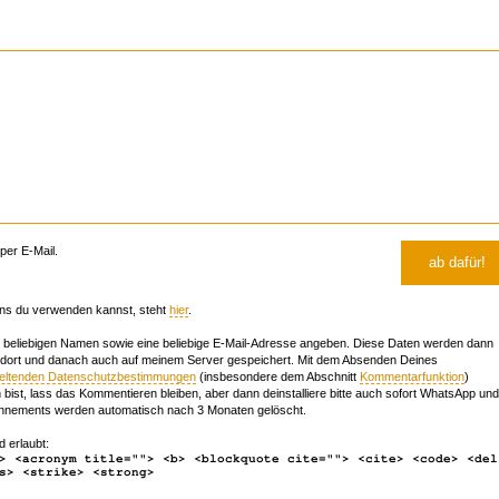
er E-Mail.
ns du verwenden kannst, steht
hier
.
beliebigen Namen sowie eine beliebige E-Mail-Adresse angeben. Diese Daten werden dann
 dort und danach auch auf meinem Server gespeichert. Mit dem Absenden Deines
geltenden Datenschutzbestimmungen
(insbesondere dem Abschnitt
Kommentarfunktion
)
bist, lass das Kommentieren bleiben, aber dann deinstalliere bitte auch sofort WhatsApp und
nements werden automatisch nach 3 Monaten gelöscht.
d erlaubt:
> <acronym title=""> <b> <blockquote cite=""> <cite> <code> <del
s> <strike> <strong>