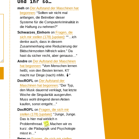
Und ihr so…
meh
on
Der Aufstand der Maschinen hat
begonnen
: “
Sollten wir nicht mal
anfangen, die Betreiber dieser
Systeme für die Computerkriminalität in
die Haftung zu nehmen?
”
Schwarzes_Einhorn
on
Fragen, die
sich mir stellen (178) [update]
: “
“…ich
denke auch, dass in diesem
Zusammenhang eine Reduzierung der
Bildschirmzeiten hilfreich wäre.” Da
hast du sicher recht, aber genauso…
”
Andre
on
Der Aufstand der Maschinen
hat begonnen
: “
Vom Menschen lernen
heißt, von den Besten lernen. K’I’
macht nur Dinge (nach) mMn. 🤷
”
DocROFL
on
Der Aufstand der
Maschinen hat begonnen
: “
Der Typ,
den Musk dauernd verklagt, hat letzte
Woche die Singularität ausgerufen.
Muss wohl dringend deren Aktien
kaufen, sonst entgeht…
”
DocROFL
on
Fragen, die sich mir
stellen (178) [update]
: “
Junge, Junge.
Das is hier mal wirklich n
Problemthread.
Machen wir es
kurz: die Pädagogik und Psychologie
misst in…
”
Peter
on
Fragen, die sich mir stellen