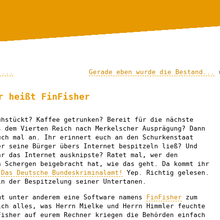
 ...
Gerade eben wurde die Bestand...
r heißt FinFisher
ühstückt? Kaffee getrunken? Bereit für die nächste
s dem Vierten Reich nach Merkelscher Ausprägung? Dann
uch mal an. Ihr erinnert euch an den Schurkenstaat
er seine Bürger übers Internet bespitzeln ließ? Und
ar das Internet ausknipste? Ratet mal, wer den
n Schergen beigebracht hat, wie das geht. Da kommt ihr
.
Das Deutsche Bundeskriminalamt!
Yep. Richtig gelesen.
in der Bespitzelung seiner Untertanen.
mt unter anderem eine Software namens
FinFisher
zum
ich alles, was Herrn Mielke und Herrn Himmler feuchte
Fisher auf eurem Rechner kriegen die Behörden einfach