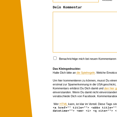
Dein Kommentar
Benachrichtige mich bei neuen Kommentaren p
Das Kleingedruckte:
Halte Dich bitte an
die Spielregeln
. Welche Emotico
Um hier kommentieren zu können, musst Du einen 
erstmal zur Spamerkennung in die USA geschickt,
Kommentars erklärst Du Dich damit und
den hier 
einverstanden. Wenn Du damit nicht einverstanden 
verabschiede Dich von Facebook. Kommentarabon
Wer
HTML
kann, ist klar im Vorteil. Diese Tags sin
<a href="" title=""> <abbr title=""
datetime=""> <em> <i> <q cite=""> <