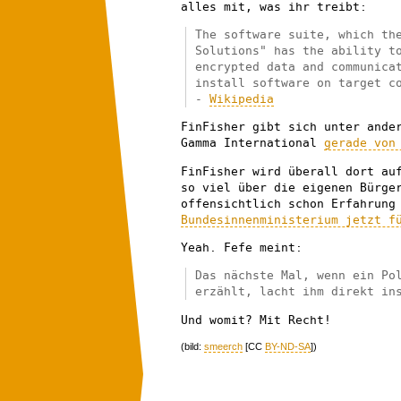
alles mit, was ihr treibt:
The software suite, which th
Solutions" has the ability t
encrypted data and communica
install software on target c
-
Wikipedia
FinFisher gibt sich unter ande
Gamma International
gerade von
FinFisher wird überall dort au
so viel über die eigenen Bürge
offensichtlich schon Erfahrung
Bundesinnenministerium jetzt f
Yeah. Fefe meint:
Das nächste Mal, wenn ein Po
erzählt, lacht ihm direkt in
Und womit? Mit Recht!
(bild:
smeerch
[CC
BY-ND-SA
])