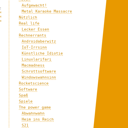
Aufgewacht!
:
Metal Karaoke Massacre
«
«
Nützlich
«
Real life
Lecker Essen
Rechnerrants
Androidaberwitz
IoT-Irrsinn
Künstliche Idiotie
Linuxlarifari
Macmadness
Schrottsoftware
Windowswahnsinn
Rocketscience
Software
Spaß
Spiele
The power game
Abwahnwahn
Heim ins Reich
S21