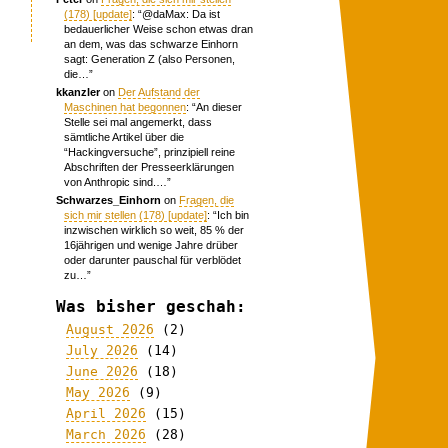
(178) [update]
: “
@daMax: Da ist
bedauerlicher Weise schon etwas dran
an dem, was das schwarze Einhorn
sagt: Generation Z (also Personen,
die…
”
kkanzler
on
Der Aufstand der
Maschinen hat begonnen
: “
An dieser
Stelle sei mal angemerkt, dass
sämtliche Artikel über die
“Hackingversuche”, prinzipiell reine
Abschriften der Presseerklärungen
von Anthropic sind.…
”
Schwarzes_Einhorn
on
Fragen, die
sich mir stellen (178) [update]
: “
Ich bin
inzwischen wirklich so weit, 85 % der
16jährigen und wenige Jahre drüber
oder darunter pauschal für verblödet
zu…
”
Was bisher geschah:
August 2026
(2)
July 2026
(14)
June 2026
(18)
May 2026
(9)
April 2026
(15)
March 2026
(28)