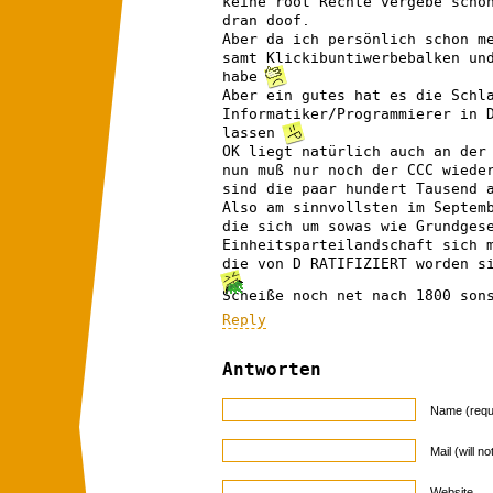
keine root Rechte vergebe scho
dran doof.
Aber da ich persönlich schon m
samt Klickibuntiwerbebalken un
habe
Aber ein gutes hat es die Schl
Informatiker/Programmierer in 
lassen
OK liegt natürlich auch an der
nun muß nur noch der CCC wiede
sind die paar hundert Tausend 
Also am sinnvollsten im Septem
die sich um sowas wie Grundges
Einheitsparteilandschaft sich 
die von D RATIFIZIERT worden s
Scheiße noch net nach 1800 son
Reply
Antworten
Name (requ
Mail (will n
Website