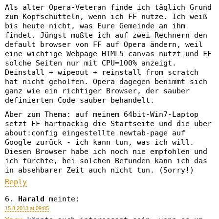
Als alter Opera-Veteran finde ich täglich Grund
zum Kopfschütteln, wenn ich FF nutze. Ich weiß
bis heute nicht, was Eure Gemeinde an ihm
findet. Jüngst mußte ich auf zwei Rechnern den
default browser von FF auf Opera ändern, weil
eine wichtige Webpage HTML5 canvas nutzt und FF
solche Seiten nur mit CPU=100% anzeigt.
Deinstall + wipeout + reinstall from scratch
hat nicht geholfen. Opera dagegen benimmt sich
ganz wie ein richtiger Browser, der sauber
definierten Code sauber behandelt.
Aber zum Thema: auf meinem 64bit-Win7-Laptop
setzt FF hartnäckig die Startseite und die über
about:config eingestellte newtab-page auf
Google zurück - ich kann tun, was ich will.
Diesen Browser habe ich noch nie empfohlen und
ich fürchte, bei solchen Befunden kann ich das
in absehbarer Zeit auch nicht tun. (Sorry!)
Reply
Harald
meinte:
15.8.2013 at 09:05