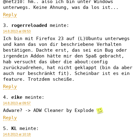
@netz10: hm.. also ich bin unter Windows
unterwegs. Keine Ahnung, was da los ist...
Reply
rogerreloaded
meinte:
14.8.2013 at 09:53
Ich bin mit Firefox 23 auf (L)Ubuntu unterwegs
und kann das von dir beschriebene Verhalten
bestätigen. Dachte erst, das sei ein Bug oder
irgendein Addon hätte mir den Spaß gebracht,
hab versucht das über die about:config
zurückzudrehen, hat nicht geklappt (bin da aber
auch nur beschränkt fit). Scheinbar ist es ein
feature. Trotzdem scheiße.
Reply
eike
meinte:
14.8.2013 at 09:57
Adware? -> ADW Cleaner by Explode
Reply
KL
meinte:
14.8.2013 at 10:18