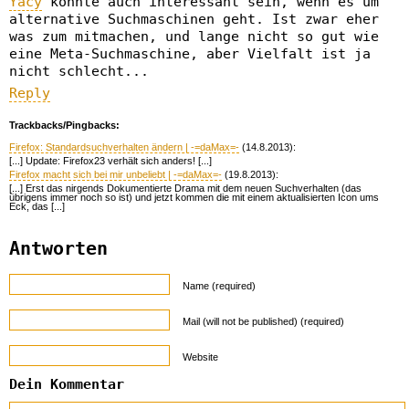
Yacy
könnte auch interessant sein, wenn es um
alternative Suchmaschinen geht. Ist zwar eher
was zum mitmachen, und lange nicht so gut wie
eine Meta-Suchmaschine, aber Vielfalt ist ja
nicht schlecht...
Reply
Trackbacks/Pingbacks:
Firefox: Standardsuchverhalten ändern | -=daMax=-
(14.8.2013):
[...] Update: Firefox23 verhält sich anders! [...]
Firefox macht sich bei mir unbeliebt | -=daMax=-
(19.8.2013):
[...] Erst das nirgends Dokumentierte Drama mit dem neuen Suchverhalten (das
übrigens immer noch so ist) und jetzt kommen die mit einem aktualisierten Icon ums
Eck, das [...]
Antworten
Name (required)
Mail (will not be published) (required)
Website
Dein Kommentar