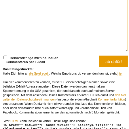
Benachrichtige mich bei neuen
Kommentaren per E-Mail.
Das Kleingedruckte:
Halte Dich bitte an
die Spielregeln
. Welche Emoticons du verwenden kannst, steht
hier
.
Um hier kommentieren zu können, musst Du einen beliebigen Namen sowie eine
beliebige E-Mail-Adresse angeben. Diese Daten werden dann erstmal zur
Spamerkennung in die USA geschickt, dort und danach auch auf meinem Server
gespeichert. Mit dem Absenden Deines Kommentars erklärst Du Dich damit und
den hier
geltenden Datenschutzbestimmungen
(insbesondere dem Abschnitt
Kommentarfunktion
)
einverstanden. Wenn Du damit nicht einverstanden bist, lass das Kommentieren bleiben,
aber dann deinstalliere bitte auch sofort WhatsApp und verabschiede Dich von
Facebook. Kommentarabonnements werden automatisch nach 3 Monaten gelöscht.
Wer
HTML
kann, ist klar im Vorteil. Diese Tags sind erlaubt:
<a href="" title=""> <abbr title=""> <acronym title=""> <b>
<blockquote cite=""> <cite> <code> <del datetime=""> <em> <i>