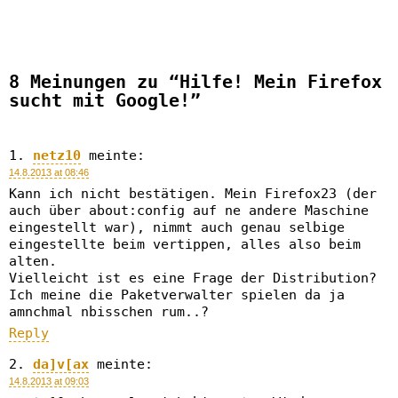
8 Meinungen zu “Hilfe! Mein Firefox
sucht mit Google!”
netz10
meinte:
14.8.2013 at 08:46
Kann ich nicht bestätigen. Mein Firefox23 (der
auch über about:config auf ne andere Maschine
eingestellt war), nimmt auch genau selbige
eingestellte beim vertippen, alles also beim
alten.
Vielleicht ist es eine Frage der Distribution?
Ich meine die Paketverwalter spielen da ja
amnchmal nbisschen rum..?
Reply
da]v[ax
meinte:
14.8.2013 at 09:03