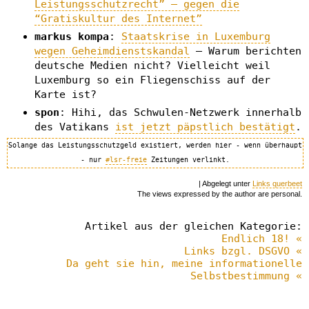
Leistungsschutzrecht” – gegen die
“Gratiskultur des Internet”
markus kompa
:
Staatskrise in Luxemburg
wegen Geheimdienstskandal
– Warum berichten
deutsche Medien nicht? Vielleicht weil
Luxemburg so ein Fliegenschiss auf der
Karte ist?
spon
: Hihi, das Schwulen-Netzwerk innerhalb
des Vatikans
ist jetzt päpstlich bestätigt
.
Solange das Leistungsschutzgeld existiert, werden hier - wenn überhaupt
- nur
#lsr-freie
Zeitungen verlinkt.
| Abgelegt unter
Links querbeet
The views expressed by the author are personal.
Artikel aus der gleichen Kategorie:
Endlich 18! «
Links bzgl. DSGVO «
Da geht sie hin, meine informationelle
Selbstbestimmung «