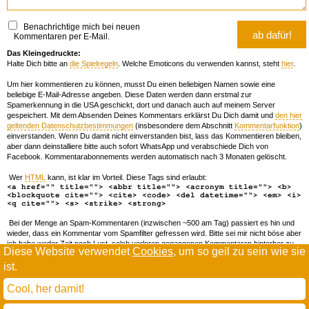
Benachrichtige mich bei neuen
Kommentaren per E-Mail.
Das Kleingedruckte:
Halte Dich bitte an
die Spielregeln
. Welche Emoticons du verwenden kannst, steht
hier
.
Um hier kommentieren zu können, musst Du einen beliebigen Namen sowie eine
beliebige E-Mail-Adresse angeben. Diese Daten werden dann erstmal zur
Spamerkennung in die USA geschickt, dort und danach auch auf meinem Server
gespeichert. Mit dem Absenden Deines Kommentars erklärst Du Dich damit und
den hier
geltenden Datenschutzbestimmungen
(insbesondere dem Abschnitt
Kommentarfunktion
)
einverstanden. Wenn Du damit nicht einverstanden bist, lass das Kommentieren bleiben,
aber dann deinstalliere bitte auch sofort WhatsApp und verabschiede Dich von
Facebook. Kommentarabonnements werden automatisch nach 3 Monaten gelöscht.
Wer
HTML
kann, ist klar im Vorteil. Diese Tags sind erlaubt:
<a href="" title=""> <abbr title=""> <acronym title=""> <b>
<blockquote cite=""> <cite> <code> <del datetime=""> <em> <i>
<q cite=""> <s> <strike> <strong>
Bei der Menge an Spam-Kommentaren (inzwischen ~500 am Tag) passiert es hin und
wieder, dass ein Kommentar vom Spamfilter gefressen wird. Bitte sei mir nicht böse aber
ich habe weder Zeit noch Lust, solch verloren gegangenen Kommentaren hinterher zu
Diese Website verwendet
Cookies
, um so geil zu sein wie sie
forschen. Wenn das öfters passiert, schreib' mir 'ne Mail damit ich dich whitelisten kann.
ist.
Willkommen in der Scrollwüste
todamax rennt auf
wordpress
Cool, her damit!
und schreibt in
dejavu mono book
(mit minimalen anpassungen in oberlängen und kerning)