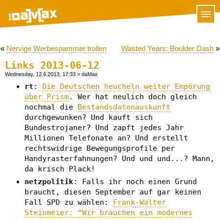
«
Nervige Werbespammer trollen
Wasted Years: Boulder Dash
»
Links 2013-06-12
Wednesday, 12.6.2013, 17:33
> daMax
rt
:
Die Deutschen heucheln weiter Empörung
über Prism
. Wer hat neulich doch gleich
nochmal die
Bestandsdatenauskunft
durchgewunken? Und kauft sich
Bundestrojaner? Und zapft jedes Jahr
Millionen Telefonate an? Und erstellt
rechtswidrige Bewegungsprofile per
Handyrasterfahnungen? Und und und...? Mann,
da krisch Plack!
netzpolitik
: Falls ihr noch einen Grund
braucht, diesen September auf gar keinen
Fall SPD zu wählen:
Frank-Walter
Steinmeier: “Wir brauchen ein modernes