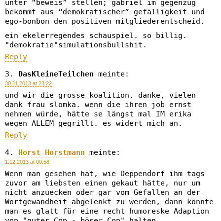
unter “beweis” stellen; gabriel im gegenzug
bekommt aus “demokratischer” gefälligkeit und
ego-bonbon den positiven mitgliederentscheid.
ein ekelerregendes schauspiel. so billig.
"demokratie"simulationsbullshit.
Reply
DasKleineTeilchen
meinte:
30.11.2013 at 23:22
und wir die grosse koalition. danke, vielen
dank frau slomka. wenn die ihren job ernst
nehmen würde, hätte se längst mal IM erika
wegen ALLEM gegrillt. es widert mich an.
Reply
Horst Horstmann
meinte:
1.12.2013 at 00:58
Wenn man gesehen hat, wie Deppendorf ihm tags
zuvor am liebsten einen gekaut hätte, nur um
nicht anzuecken oder gar vom Gefallen an der
Wortgewandheit abgelenkt zu werden, dann könnte
man es glatt für eine recht humoreske Adaption
von "guter Cop - böser Cop" halten.