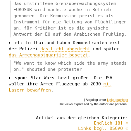
Das umstrittene Grenzüberwachungssystem
EUROSUR wird nächste Woche in Betrieb
genommen. Die Kommission preist es als
Instrument für die Rettung von Flüchtlingen
an, für Kritiker ist es die zynische
Antwort der EU auf den Arabischen Frühling.
rt
: In Thailand haben Demonstranten erst
der Polizei
das Licht abgedreht
und später
das Armeehauptquartier besetzt
.
"We want to know which side the army stands
on," shouted one protester
spon
: Star Wars lässt grüßen. Die USA
wollen ihre Armee-Flugzeuge ab 2030
mit
Lasern bewaffnen
.
| Abgelegt unter
Links querbeet
The views expressed by the author are personal.
Artikel aus der gleichen Kategorie:
Endlich 18! «
Links bzgl. DSGVO «