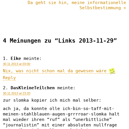
Da geht sie hin, meine informationelle
Selbstbestimmung «
4 Meinungen zu “Links 2013-11-29”
Eike
meinte:
30.11.2013 at 03:00
Nix, was nicht schon mal da gewesen wäre
Reply
DasKleineTeilchen
meinte:
30.11.2013 at 23:20
zur slomka kopier ich mich mal selber:
ach ja, da konnte olle ich-bin-so-taff-mit-
meinen-stahlblauen-augen-grrrroar-slomka halt
mal wieder ihren “ruf” als “unerbittliche”
“journalistin” mit einer absoluten nullfrage