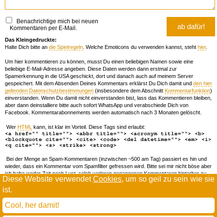
Benachrichtige mich bei neuen
Kommentaren per E-Mail.
Das Kleingedruckte:
Halte Dich bitte an
die Spielregeln
. Welche Emoticons du verwenden kannst, steht
hier
.
Um hier kommentieren zu können, musst Du einen beliebigen Namen sowie eine
beliebige E-Mail-Adresse angeben. Diese Daten werden dann erstmal zur
Spamerkennung in die USA geschickt, dort und danach auch auf meinem Server
gespeichert. Mit dem Absenden Deines Kommentars erklärst Du Dich damit und
den hier
geltenden Datenschutzbestimmungen
(insbesondere dem Abschnitt
Kommentarfunktion
)
einverstanden. Wenn Du damit nicht einverstanden bist, lass das Kommentieren bleiben,
aber dann deinstalliere bitte auch sofort WhatsApp und verabschiede Dich von
Facebook. Kommentarabonnements werden automatisch nach 3 Monaten gelöscht.
Wer
HTML
kann, ist klar im Vorteil. Diese Tags sind erlaubt:
<a href="" title=""> <abbr title=""> <acronym title=""> <b>
<blockquote cite=""> <cite> <code> <del datetime=""> <em> <i>
<q cite=""> <s> <strike> <strong>
Bei der Menge an Spam-Kommentaren (inzwischen ~500 am Tag) passiert es hin und
wieder, dass ein Kommentar vom Spamfilter gefressen wird. Bitte sei mir nicht böse aber
ich habe weder Zeit noch Lust, solch verloren gegangenen Kommentaren hinterher zu
Diese Website verwendet
Cookies
, um so geil zu sein wie sie
forschen. Wenn das öfters passiert, schreib' mir 'ne Mail damit ich dich whitelisten kann.
ist.
Willkommen in der Scrollwüste
todamax rennt auf
wordpress
Cool, her damit!
und schreibt in
dejavu mono book
(mit minimalen anpassungen in oberlängen und kerning)