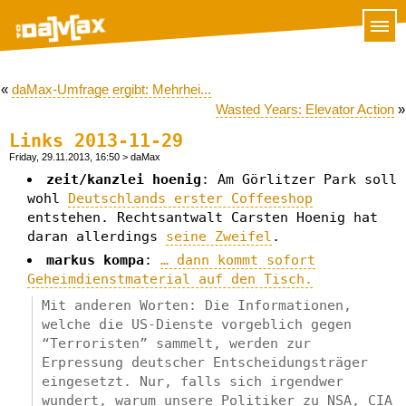
«
daMax-Umfrage ergibt: Mehrhei...
Wasted Years: Elevator Action
»
Links 2013-11-29
Friday, 29.11.2013, 16:50
> daMax
zeit/kanzlei hoenig
: Am Görlitzer Park soll
wohl
Deutschlands erster Coffeeshop
entstehen. Rechtsantwalt Carsten Hoenig hat
daran allerdings
seine Zweifel
.
markus kompa
:
… dann kommt sofort
Geheimdienstmaterial auf den Tisch.
Mit anderen Worten: Die Informationen,
welche die US-Dienste vorgeblich gegen
“Terroristen” sammelt, werden zur
Erpressung deutscher Entscheidungsträger
eingesetzt. Nur, falls sich irgendwer
wundert, warum unsere Politiker zu NSA, CIA