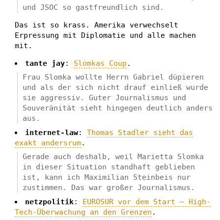
und JSOC so gastfreundlich sind.
Das ist so krass. Amerika verwechselt
Erpressung mit Diplomatie und alle machen
mit.
tante jay
:
Slomkas Coup
.
Frau Slomka wollte Herrn Gabriel düpieren
und als der sich nicht drauf einließ wurde
sie aggressiv. Guter Journalismus und
Souveränität sieht hingegen deutlich anders
aus.
internet-law
:
Thomas Stadler sieht das
exakt andersrum
.
Gerade auch deshalb, weil Marietta Slomka
in dieser Situation standhaft geblieben
ist, kann ich Maximilian Steinbeis nur
zustimmen. Das war großer Journalismus.
netzpolitik
:
EUROSUR vor dem Start – High-
Tech-Überwachung an den Grenzen
.