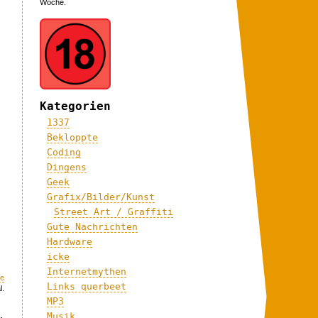
Woche.
Kategorien
1337
Bekloppte
Coding
Dingens
Geek
Grafix/Bilder/Kunst
Street Art / Graffiti
Gute Nachrichten
Hardware
icke
Internetmythen
le
Links querbeet
l.
MP3
Musik