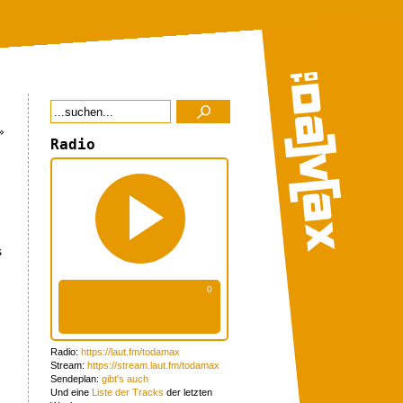
»
Radio
s
Radio:
https://laut.fm/todamax
Stream:
https://stream.laut.fm/todamax
Sendeplan:
gibt's auch
Und eine
Liste der Tracks
der letzten