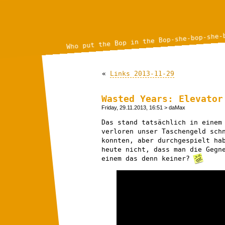
Who put the Bop in the Bop-she-bop-she-
«
Links 2013-11-29
Wasted Years: Elevator
Friday, 29.11.2013, 16:51
> daMax
Das stand tatsächlich in einem
verloren unser Taschengeld sch
konnten, aber durchgespielt ha
heute nicht, dass man die Gegn
einem das denn keiner?