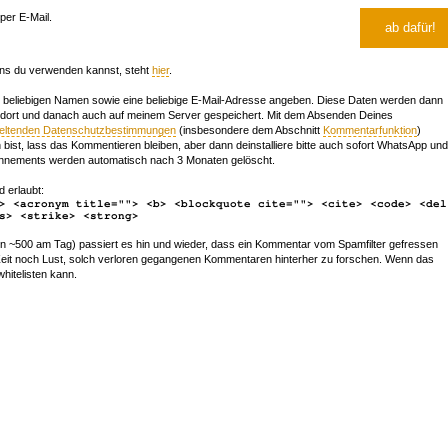
er E-Mail.
ns du verwenden kannst, steht
hier
.
beliebigen Namen sowie eine beliebige E-Mail-Adresse angeben. Diese Daten werden dann
 dort und danach auch auf meinem Server gespeichert. Mit dem Absenden Deines
geltenden Datenschutzbestimmungen
(insbesondere dem Abschnitt
Kommentarfunktion
)
bist, lass das Kommentieren bleiben, aber dann deinstalliere bitte auch sofort WhatsApp und
nements werden automatisch nach 3 Monaten gelöscht.
d erlaubt:
> <acronym title=""> <b> <blockquote cite=""> <cite> <code> <del
s> <strike> <strong>
~500 am Tag) passiert es hin und wieder, dass ein Kommentar vom Spamfilter gefressen
r Zeit noch Lust, solch verloren gegangenen Kommentaren hinterher zu forschen. Wenn das
whitelisten kann.