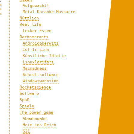
:
«
Aufgewacht!
«
Metal Karaoke Massacre
«
Nützlich
Real life
Lecker Essen
Rechnerrants
Androidaberwitz
IoT-Irrsinn
Künstliche Idiotie
Linuxlarifari
Macmadness
Schrottsoftware
Windowswahnsinn
Rocketscience
Software
Spaß
Spiele
The power game
Abwahnwahn
Heim ins Reich
S21