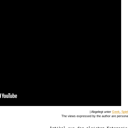
| Abgelegt unter
Geek
,
Spie
The views expressed by the author are persona