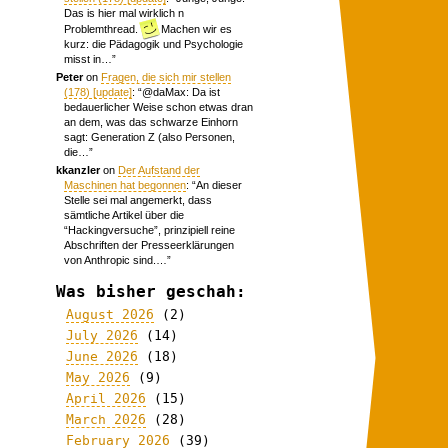
Das is hier mal wirklich n
Problemthread.
Machen wir es
kurz: die Pädagogik und Psychologie
misst in…
”
Peter
on
Fragen, die sich mir stellen
(178) [update]
: “
@daMax: Da ist
bedauerlicher Weise schon etwas dran
an dem, was das schwarze Einhorn
sagt: Generation Z (also Personen,
die…
”
kkanzler
on
Der Aufstand der
Maschinen hat begonnen
: “
An dieser
Stelle sei mal angemerkt, dass
sämtliche Artikel über die
“Hackingversuche”, prinzipiell reine
Abschriften der Presseerklärungen
von Anthropic sind.…
”
Was bisher geschah:
August 2026
(2)
July 2026
(14)
June 2026
(18)
May 2026
(9)
April 2026
(15)
March 2026
(28)
February 2026
(39)