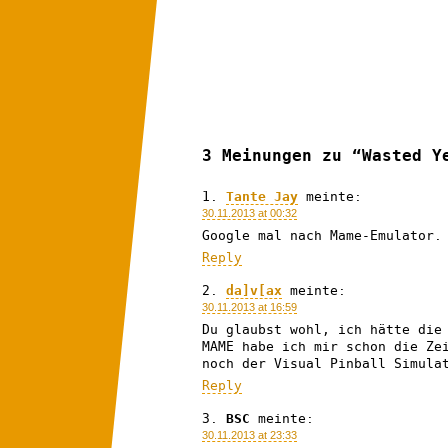
3 Meinungen zu “Wasted Y
Tante Jay
meinte:
30.11.2013 at 00:32
Google mal nach Mame-Emulator.
Reply
da]v[ax
meinte:
30.11.2013 at 16:59
Du glaubst wohl, ich hätte die
MAME habe ich mir schon die Ze
noch der Visual Pinball Simula
Reply
BSC
meinte:
30.11.2013 at 23:33