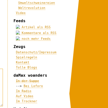
Umweltschweinereien
Weltrevolution
Video
Feeds
Artikel als RSS
Kommentare als RSS
noch mehr Feeds
Zeugs
Datenschutz/Impressum
Spielregeln
Kontakt
Tolle Blogs
daMax woanders
In der Suppe
-->
Bei Loforo
Im Radio
Auf Video
Im Trockner