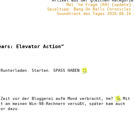
Artikel aus der gleichen Kategorie
Mal 'ne Frage (69) [update] 
Spieltipp: Bang-On Balls Chronicles 
Soundtrack des Tages 2026-06-16 
ears: Elevator Action”
 Runterladen. Starten. SPASS HABEN
 Zeit vor der Bloggerei aufm Mond verbracht, hm?
Mit
it an meinen Win-98-Rechnern versüßt, später kam auch
tor dazu.