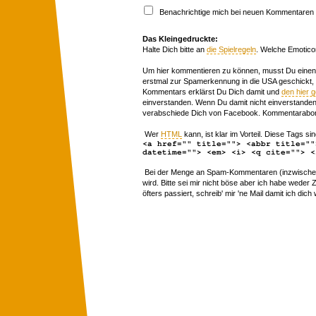
Benachrichtige mich bei neuen Kommentaren p
Das Kleingedruckte:
Halte Dich bitte an
die Spielregeln
. Welche Emotico
Um hier kommentieren zu können, musst Du einen 
erstmal zur Spamerkennung in die USA geschickt,
Kommentars erklärst Du Dich damit und
den hier 
einverstanden. Wenn Du damit nicht einverstanden 
verabschiede Dich von Facebook. Kommentarabon
Wer
HTML
kann, ist klar im Vorteil. Diese Tags sin
<a href="" title=""> <abbr title=""
datetime=""> <em> <i> <q cite=""> <
Bei der Menge an Spam-Kommentaren (inzwischen 
wird. Bitte sei mir nicht böse aber ich habe wede
öfters passiert, schreib' mir 'ne Mail damit ich dich 