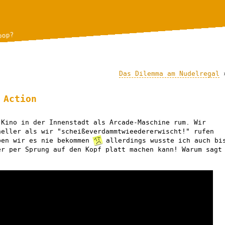
bop?
Das Dilemma am Nudelregal
 Action
 Kino in der Innenstadt als Arcade-Maschine rum. Wir
neller als wir "scheißeverdammtwieedererwischt!" rufen
ben wir es nie bekommen
allerdings wusste ich auch bi
er per Sprung auf den Kopf platt machen kann! Warum sagt