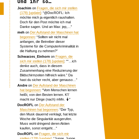
Und ihr so…
Joachim
on
Fragen, die sich mir stellen
(178) [update]
: “
@DocROFL: Ich
möchte mich ja eigentlich raushalten.
Doch für den Post möchte ich mal
Danke sagen. Und an Max: jep,…
”
meh
on
Der Aufstand der Maschinen hat
begonnen
: “
Sollten wir nicht mal
anfangen, die Betreiber dieser
Systeme für die Computerkriminalität in
die Haftung zu nehmen?
”
Schwarzes_Einhorn
on
Fragen, die
sich mir stellen (178) [update]
: “
“…ich
denke auch, dass in diesem
Zusammenhang eine Reduzierung der
Bildschirmzeiten hilfreich wäre.” Da
hast du sicher recht, aber genauso…
”
Andre
on
Der Aufstand der Maschinen
hat begonnen
: “
Vom Menschen lernen
heißt, von den Besten lernen. K’I’
macht nur Dinge (nach) mMn. 🤷
”
DocROFL
on
Der Aufstand der
Maschinen hat begonnen
: “
Der Typ,
den Musk dauernd verklagt, hat letzte
Woche die Singularität ausgerufen.
Muss wohl dringend deren Aktien
kaufen, sonst entgeht…
”
DocROFL
on
Fragen, die sich mir
stellen (178) [update]
: “
Junge, Junge.