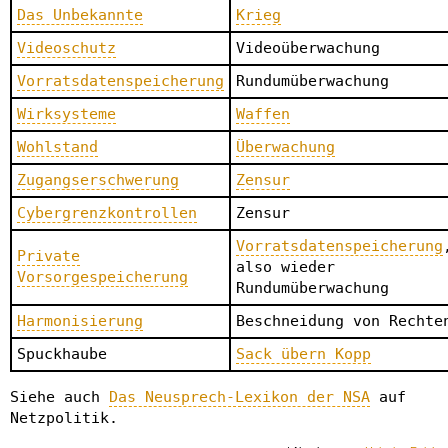
Das Unbekannte
Krieg
Videoschutz
Videoüberwachung
Vorratsdatenspeicherung
Rundumüberwachung
Wirksysteme
Waffen
Wohlstand
Überwachung
Zugangserschwerung
Zensur
Cybergrenzkontrollen
Zensur
Vorratsdatenspeicherung
Private
also wieder
Vorsorgespeicherung
Rundumüberwachung
Harmonisierung
Beschneidung von Rechte
Spuckhaube
Sack übern Kopp
Siehe auch
Das Neusprech-Lexikon der NSA
auf
Netzpolitik.