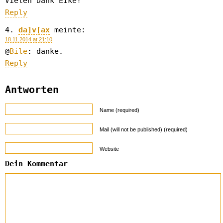
Vielen Dank Eike!
Reply
da]v[ax
meinte:
18.11.2014 at 21:10
@
Bile
: danke.
Reply
Antworten
Name (required)
Mail (will not be published) (required)
Website
Dein Kommentar