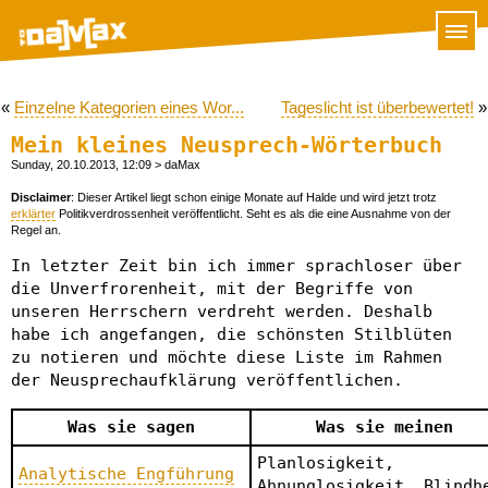
«
Einzelne Kategorien eines Wor...
Tageslicht ist überbewertet!
»
Mein kleines Neusprech-Wörterbuch
Sunday, 20.10.2013, 12:09
> daMax
Disclaimer
: Dieser Artikel liegt schon einige Monate auf Halde und wird jetzt trotz
erklärter
Politikverdrossenheit veröffentlicht. Seht es als die eine Ausnahme von der
Regel an.
In letzter Zeit bin ich immer sprachloser über
die Unverfrorenheit, mit der Begriffe von
unseren Herrschern verdreht werden. Deshalb
habe ich angefangen, die schönsten Stilblüten
zu notieren und möchte diese Liste im Rahmen
der Neusprechaufklärung veröffentlichen.
Was sie sagen
Was sie meinen
Planlosigkeit,
Analytische Engführung
Ahnunglosigkeit, Blindh