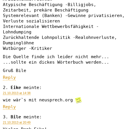
Atypische Beschäftigung -Billigjobs,
Zeitarbeit, prekäre Beschäftigung
Systemrelevant (Banken) -Gewinne privatisieren,
Verluste sozialisieren
Internationale Wettbewerbsfähigkeit -
Lohndumping
Zurückhaltende Lohnpolitik -Realohnverluste,
Dumpinglöhne
Wutbürger -Kritiker
Die Quelle finde ich leider nicht mehr...
...sollte ein dickes Wörterbuch werden...
Gruß Bile
Reply
Eike
meinte:
21.10.2013 at 14:38
wie wär`s mit neusprech.org
Reply
Bile
meinte:
21.10.2013 at 20:49