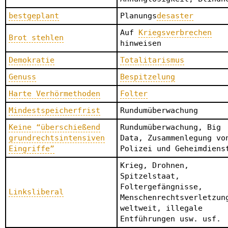
bestgeplant
Planungs
desaster
Auf
Kriegsverbrechen
Brot stehlen
hinweisen
Demokratie
Totalitarismus
Genuss
Bespitzelung
Harte Verhörmethoden
Folter
Mindestspeicherfrist
Rundumüberwachung
Keine “überschießend
Rundumüberwachung, Big
grundrechtsintensiven
Data, Zusammenlegung vo
Eingriffe”
Polizei und Geheimdiens
Krieg, Drohnen,
Spitzelstaat,
Foltergefängnisse,
Linksliberal
Menschenrechtsverletzun
weltweit, illegale
Entführungen usw. usf.