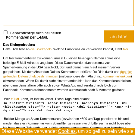
Benachrichtige mich bei neuen
Kommentaren per E-Mail.
Das Kleingedruckte:
Halte Dich bitte an
die Spielregeln
. Welche Emoticons du verwenden kannst, steht
hier
.
Um hier kommentieren zu können, musst Du einen beliebigen Namen sowie eine
beliebige E-Mail-Adresse angeben. Diese Daten werden dann erstmal zur
Spamerkennung in die USA geschickt, dort und danach auch auf meinem Server
gespeichert. Mit dem Absenden Deines Kommentars erklärst Du Dich damit und
den hier
geltenden Datenschutzbestimmungen
(insbesondere dem Abschnitt
Kommentarfunktion
)
einverstanden. Wenn Du damit nicht einverstanden bist, lass das Kommentieren bleiben,
aber dann deinstalliere bitte auch sofort WhatsApp und verabschiede Dich von
Facebook. Kommentarabonnements werden automatisch nach 3 Monaten gelöscht.
Wer
HTML
kann, ist klar im Vorteil. Diese Tags sind erlaubt:
<a href="" title=""> <abbr title=""> <acronym title=""> <b>
<blockquote cite=""> <cite> <code> <del datetime=""> <em> <i>
<q cite=""> <s> <strike> <strong>
Bei der Menge an Spam-Kommentaren (inzwischen ~500 am Tag) passiert es hin und
wieder, dass ein Kommentar vom Spamfilter gefressen wird. Bitte sei mir nicht böse aber
ich habe weder Zeit noch Lust, solch verloren gegangenen Kommentaren hinterher zu
Diese Website verwendet
Cookies
, um so geil zu sein wie sie
forschen. Wenn das öfters passiert, schreib' mir 'ne Mail damit ich dich whitelisten kann.