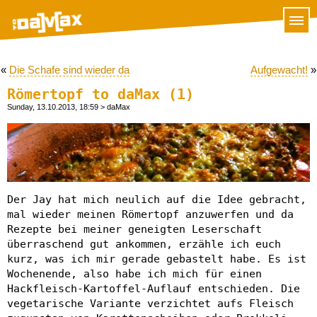
«
Die Schafe sind wieder da
Aufgewacht!
»
Römertopf to daMax (1)
Sunday, 13.10.2013, 18:59
> daMax
Der Jay hat mich neulich auf die Idee gebracht,
mal wieder meinen Römertopf anzuwerfen und da
Rezepte bei meiner geneigten Leserschaft
überraschend gut ankommen, erzähle ich euch
kurz, was ich mir gerade gebastelt habe. Es ist
Wochenende, also habe ich mich für einen
Hackfleisch-Kartoffel-Auflauf entschieden. Die
vegetarische Variante verzichtet aufs Fleisch