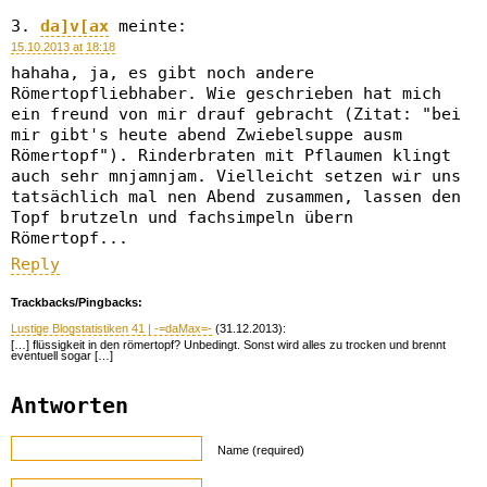
da]v[ax
meinte:
15.10.2013 at 18:18
hahaha, ja, es gibt noch andere
Römertopfliebhaber. Wie geschrieben hat mich
ein freund von mir drauf gebracht (Zitat: "bei
mir gibt's heute abend Zwiebelsuppe ausm
Römertopf"). Rinderbraten mit Pflaumen klingt
auch sehr mnjamnjam. Vielleicht setzen wir uns
tatsächlich mal nen Abend zusammen, lassen den
Topf brutzeln und fachsimpeln übern
Römertopf...
Reply
Trackbacks/Pingbacks:
Lustige Blogstatistiken 41 | -=daMax=-
(31.12.2013):
[…] flüssigkeit in den römertopf? Unbedingt. Sonst wird alles zu trocken und brennt
eventuell sogar […]
Antworten
Name (required)