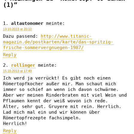
(1)”
altautonomer
meinte:
13.10.2013 at 20:10
Dazu passend:
http://www.titanic-
magazin.de/postkarten/karte/das-spritzig-
frische-sommervergnuegen-1987/
Reply
rollinger
meinte:
15.10.2013 at 17:49
Ich werd ja verrückt! Es gibt noch einen
Römertopfkocher außer mir. Man schaut mich
immer so schief an wenn ich davon schwärme.
Aber wer meinen Rinderbraten mit viel Wein und
Pflaumen kennt der weiß wovon ich rede.
Alter, sehr gut. Gruyere mit rein. Herrlich.
Lad mich mal ein und wir können über
Römertopfrezepte fachsimpeln.
Herrlich!
Reply