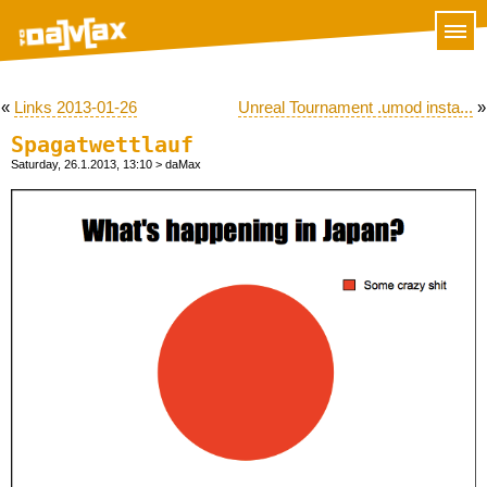
«
Links 2013-01-26
Unreal Tournament .umod insta...
»
Spagatwettlauf
Saturday, 26.1.2013, 13:10
> daMax