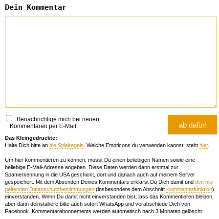
Dein Kommentar
Benachrichtige mich bei neuen
Kommentaren per E-Mail.
Das Kleingedruckte:
Halte Dich bitte an
die Spielregeln
. Welche Emoticons du verwenden kannst, steht
hier
.
Um hier kommentieren zu können, musst Du einen beliebigen Namen sowie eine
beliebige E-Mail-Adresse angeben. Diese Daten werden dann erstmal zur
Spamerkennung in die USA geschickt, dort und danach auch auf meinem Server
gespeichert. Mit dem Absenden Deines Kommentars erklärst Du Dich damit und
den hier
geltenden Datenschutzbestimmungen
(insbesondere dem Abschnitt
Kommentarfunktion
)
einverstanden. Wenn Du damit nicht einverstanden bist, lass das Kommentieren bleiben,
aber dann deinstalliere bitte auch sofort WhatsApp und verabschiede Dich von
Facebook. Kommentarabonnements werden automatisch nach 3 Monaten gelöscht.