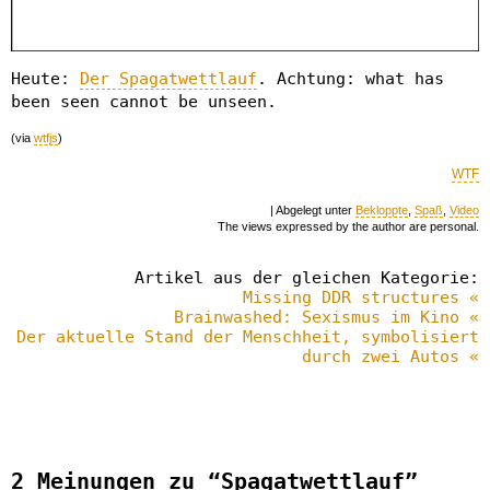
Heute:
Der Spagatwettlauf
. Achtung: what has
been seen cannot be unseen.
(via
wtfjs
)
WTF
| Abgelegt unter
Bekloppte
,
Spaß
,
Video
The views expressed by the author are personal.
Artikel aus der gleichen Kategorie:
Missing DDR structures «
Brainwashed: Sexismus im Kino «
Der aktuelle Stand der Menschheit, symbolisiert
durch zwei Autos «
2 Meinungen zu “Spagatwettlauf”