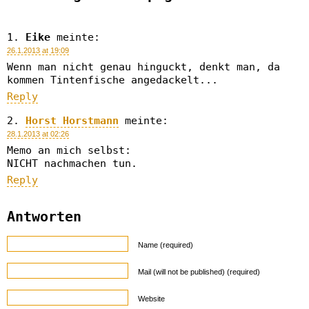
Eike
meinte:
26.1.2013 at 19:09
Wenn man nicht genau hinguckt, denkt man, da
kommen Tintenfische angedackelt...
Reply
Horst Horstmann
meinte:
28.1.2013 at 02:26
Memo an mich selbst:
NICHT nachmachen tun.
Reply
Antworten
Name (required)
Mail (will not be published) (required)
Website