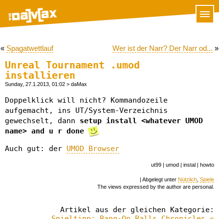
«
Spagatwettlauf
Wer ist der Narr? Der Narr od...
»
Unreal Tournament .umod
installieren
Sunday, 27.1.2013, 01:02
> daMax
Doppelklick will nicht? Kommandozeile
aufgemacht, ins UT/System-Verzeichnis
gewechselt, dann
setup install <whatever UMOD
name> and u r done
Auch gut: der
UMOD Browser
ut99 | umod | instal | howto
| Abgelegt unter
Nützlich
,
Spiele
The views expressed by the author are personal.
Artikel aus der gleichen Kategorie:
Spieltipp: Bang-On Balls Chronicles «