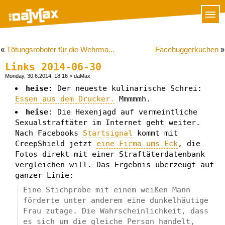
«
Tötungsroboter für die Wehrma...
Facehuggerkuchen
»
Links 2014-06-30
Monday, 30.6.2014, 18:16
> daMax
heise
: Der neueste kulinarische Schrei:
Essen aus dem Drucker.
Mmmmmh.
heise
: Die Hexenjagd auf vermeintliche
Sexualstraftäter im Internet geht weiter.
Nach Facebooks
Startsignal
kommt mit
CreepShield jetzt
eine Firma ums Eck
, die
Fotos direkt mit einer Straftäterdatenbank
vergleichen will. Das Ergebnis überzeugt auf
ganzer Linie:
Eine Stichprobe mit einem weißen Mann
förderte unter anderem eine dunkelhäutige
Frau zutage. Die Wahrscheinlichkeit, dass
es sich um die gleiche Person handelt,