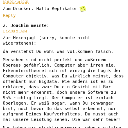
30.6.2014 at 19:31
Zum Drucker: Hallo Replikator
Reply
Joachim
meinte:
1.7.2014 at 16:53
Zur Hexenjagt (sorry, konnte nicht
widerstehen):
da verstehst Du wohl was vollkommen falsch.
Menschen sind nicht perfekt und außerdem
überaus gefährlich. Computer aber irren nie.
Erkenntnistheoretisch ist einzig die Logik der
Computer objektiv. Was Du wirklich meinst, dass
offenbart nur BigData. Wie anders ist es zu
erklären, dass zwar Du ein Gesicht mit Bart
nicht mehr erkennst, doch unsere Software zu
95% richtig liegt. Der Computer ist einfach
überlegen. Er weiß sogar, wann Du schwanger
bist, noch bevor Du das selbst erkennst, nur
aufgrund Deines Kaufverhaltens. Du musst auch
mal unsere Leistung sehen. Die war sehr teuer!
Nun haben wir glücklicherweise jeden digitalen