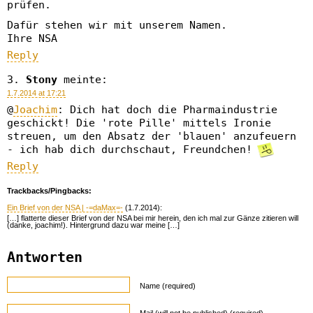
prüfen.
Dafür stehen wir mit unserem Namen.
Ihre NSA
Reply
Stony
meinte:
1.7.2014 at 17:21
@
Joachim
: Dich hat doch die Pharmaindustrie
geschickt! Die 'rote Pille' mittels Ironie
streuen, um den Absatz der 'blauen' anzufeuern
- ich hab dich durchschaut, Freundchen!
Reply
Trackbacks/Pingbacks:
Ein Brief von der NSA | -=daMax=-
(1.7.2014):
[…] flatterte dieser Brief von der NSA bei mir herein, den ich mal zur Gänze zitieren will
(danke, joachim!). Hintergrund dazu war meine […]
Antworten
Name (required)
Mail (will not be published) (required)