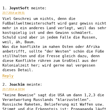
JoyntSoft
meinte:
23.7.2014 at 09:31
Viel Geschrei um nichts, denn die
Fußballweltmeisterschaft wird ganz gewiss nicht
mehr in ein anderes Land verlegt, weil das sehr
kostspielig ist und den Gewinn schmälert.
Schuld sind aber in jedem Falle die Russen,
weil, äh, Baum.
Was die konflikte im nahen Osten oder Afrika
anbetrifft, sollte "der Westen" schön die Füße
stillhalten und die Fresse gleich dazu, denn
diese Konflikte rühren zum Großteil aus der
Kolonialzeit her; wird gerne mal vergessen
dieses Detail.
Reply
Joachim
meinte:
23.7.2014 at 10:54
"keine Beweise" sagt die USA um dann 1,2,3 die
Verantwortung Russlands "klarzustellen".
Russische Raketen, Belieferung mit Waffen usw.
Stimmt und die Erkenntnis ist: Propaganda läuft