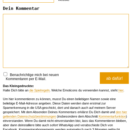
Dein Kommentar
Benachrichtige mich bei neuen
Kommentaren per E-Mail.
Das Kleingedruckte:
Halte Dich bitte an
die Spielregeln
. Welche Emoticons du verwenden kannst, steht
hier
.
Um hier kommentieren zu können, musst Du einen beliebigen Namen sowie eine
beliebige E-Mail-Adresse angeben. Diese Daten werden dann erstmal zur
Spamerkennung in die USA geschickt, dort und danach auch auf meinem Server
gespeichert. Mit dem Absenden Deines Kommentars erklärst Du Dich damit und
den hier
geltenden Datenschutzbestimmungen
(insbesondere dem Abschnitt
Kommentarfunktion
)
einverstanden. Wenn Du damit nicht einverstanden bist, lass das Kommentieren bleiben,
aber dann deinstalliere bitte auch sofort WhatsApp und verabschiede Dich von
Facebook. Kommentarabonnements werden automatisch nach 3 Monaten gelöscht.