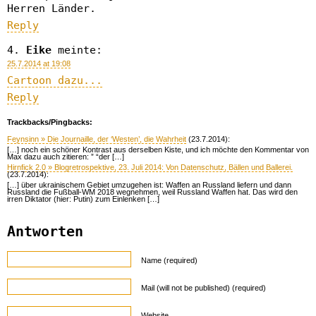
Herren Länder.
Reply
Eike
meinte:
25.7.2014 at 19:08
Cartoon dazu...
Reply
Trackbacks/Pingbacks:
Feynsinn » Die Journaille, der ‘Westen’, die Wahrheit
(23.7.2014):
[…] noch ein schöner Kontrast aus derselben Kiste, und ich möchte den Kommentar von
Max dazu auch zitieren: ” “der […]
Hirnfick 2.0 » Blogretrospektive, 23. Juli 2014: Von Datenschutz, Bällen und Ballerei.
(23.7.2014):
[…] über ukrainischem Gebiet umzugehen ist: Waffen an Russland liefern und dann
Russland die Fußball-WM 2018 wegnehmen, weil Russland Waffen hat. Das wird den
irren Diktator (hier: Putin) zum Einlenken […]
Antworten
Name (required)
Mail (will not be published) (required)
Website