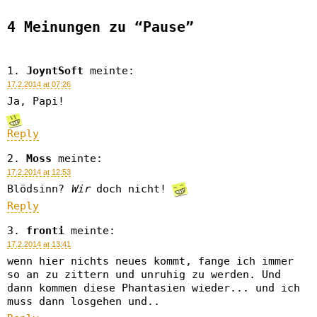
4 Meinungen zu “Pause”
JoyntSoft
meinte:
17.2.2014 at 07:26
Ja, Papi!
Reply
Moss
meinte:
17.2.2014 at 12:53
Blödsinn?
Wir
doch nicht!
Reply
fronti
meinte:
17.2.2014 at 13:41
wenn hier nichts neues kommt, fange ich immer
so an zu zittern und unruhig zu werden. Und
dann kommen diese Phantasien wieder... und ich
muss dann losgehen und..