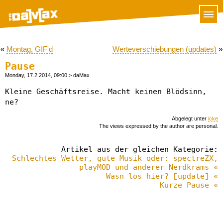
«
Montag, GIF'd
Werteverschiebungen (updates)
»
Pause
Monday, 17.2.2014, 09:00
> daMax
Kleine Geschäftsreise. Macht keinen Blödsinn,
ne?
| Abgelegt unter
icke
The views expressed by the author are personal.
Artikel aus der gleichen Kategorie:
Schlechtes Wetter, gute Musik oder: spectreZX,
playMOD und anderer Nerdkrams «
Wasn los hier? [update] «
Kurze Pause «