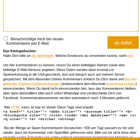
Benachrichtige mich bei neuen
Kommentaren per E-Mail.
Das Kleingedruckte:
Halte Dich bitte an
die Spielregeln
. Welche Emoticons du verwenden kannst, steht
hier
.
Um hier kommentieren zu können, musst Du einen beliebigen Namen sowie eine
beliebige E-Mail-Adresse angeben. Diese Daten werden dann erstmal zur
Spamerkennung in die USA geschickt, dort und danach auch auf meinem Server
gespeichert. Mit dem Absenden Deines Kommentars erklärst Du Dich damit und
den hier
geltenden Datenschutzbestimmungen
(insbesondere dem Abschnitt
Kommentarfunktion
)
einverstanden. Wenn Du damit nicht einverstanden bist, lass das Kommentieren bleiben,
aber dann deinstalliere bitte auch sofort WhatsApp und verabschiede Dich von
Facebook. Kommentarabonnements werden automatisch nach 3 Monaten gelöscht.
Wer
HTML
kann, ist klar im Vorteil. Diese Tags sind erlaubt:
<a href="" title=""> <abbr title=""> <acronym title=""> <b>
<blockquote cite=""> <cite> <code> <del datetime=""> <em> <i>
<q cite=""> <s> <strike> <strong>
Bei der Menge an Spam-Kommentaren (inzwischen ~500 am Tag) passiert es hin und
wieder, dass ein Kommentar vom Spamfilter gefressen wird. Bitte sei mir nicht böse aber
ich habe weder Zeit noch Lust, solch verloren gegangenen Kommentaren hinterher zu