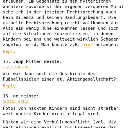
erlauben. Im Gegensatz zu den hysterischen
Wächtern zuvorderst der eigenen verqueren Moral
sehe ich in der jetzigen Rechtsprechung auch
kein Dilemma und keinen Handlungsbedarf. Die
aktuelle Rechtsprechung reicht vollkommen aus.
Also ein wenig Ruhe einkehren lassen und sich
auf die Situationen konzentrieren, in denen
Kindern bei uns und weltweit wirklich Schaden
zugefügt wird. Man könnte z.B.
hier
anfangen.
Reply
Jupp Pitter
meinte:
18.2.2014 at 22:42
Wie war dann noch die Geschichte der
Fußballspieler einer dt. Aktiengesellschaft?
Reply
ne
meinte:
19.2.2014 at 01:12
Fotos von nackten Kindern sind nicht strafbar,
weil nackte Kinder nicht illegal sind.
Hätten wir eine Verhüllungspflicht (vgl. div.
Weltreligionen explizit für Frauen) wäre das