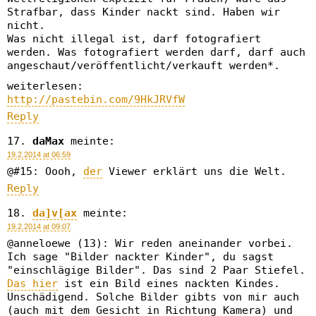
Strafbar, dass Kinder nackt sind. Haben wir
nicht.
Was nicht illegal ist, darf fotografiert
werden. Was fotografiert werden darf, darf auch
angeschaut/veröffentlicht/verkauft werden*.
weiterlesen:
http://pastebin.com/9HkJRVfW
Reply
daMax
meinte:
19.2.2014 at 06:59
@#15: Oooh,
der
Viewer erklärt uns die Welt.
Reply
da]v[ax
meinte:
19.2.2014 at 09:07
@anneloewe (13): Wir reden aneinander vorbei.
Ich sage "Bilder nackter Kinder", du sagst
"einschlägige Bilder". Das sind 2 Paar Stiefel.
Das hier
ist ein Bild eines nackten Kindes.
Unschädigend. Solche Bilder gibts von mir auch
(auch mit dem Gesicht in Richtung Kamera) und