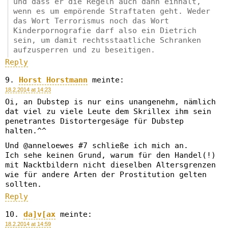
und dass er die Regeln auch dann einhält,
wenn es um empörende Straftaten geht. Weder
das Wort Terrorismus noch das Wort
Kinderpornografie darf also ein Dietrich
sein, um damit rechtsstaatliche Schranken
aufzusperren und zu beseitigen.
Reply
Horst Horstmann
meinte:
18.2.2014 at 14:23
Oi, an Dubstep is nur eins unangenehm, nämlich
dat viel zu viele Leute dem Skrillex ihm sein
penetrantes Distortergesäge für Dubstep
halten.^^
Und @anneloewes #7 schließe ich mich an.
Ich sehe keinen Grund, warum für den Handel(!)
mit Nacktbildern nicht dieselben Altersgrenzen
wie für andere Arten der Prostitution gelten
sollten.
Reply
da]v[ax
meinte:
18.2.2014 at 14:59