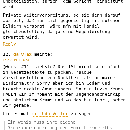
Unbeteiligten, sprich: dem Gericht, eingestuft
wird.
Private Weiterverbreitung, so sie denn darauf
abzielt, daß man sich gegenseitig mit solchen
Bildern versorgt, wäre mMn mit Handel
gleichzustellen, da ja eine Gegenleistung
erwartet wird.
Reply
da]v[ax
meinte:
18.2.2014 at 16:33
@Horst #11: siehste? Das IST nicht so einfach
in Gesetzestexte zu packen. "Bloße
Zurschaustellung von Nacktheit als primäree
Bildinhalt"? Sorry aber ich bin Coder und
brauche exakte Anweisungen. So ein fuzzy Zeugs
HABEN wir im Moment mit der Jugendanscheinkip
und ähnlichem Krams und wo das hin führt, sehen
wir gerade.
Umd es mal
mit Udo Vetter
zu sagen:
Ein wenig muss ihre eigene
Grenzüberschreitung den Ermittlern selbst