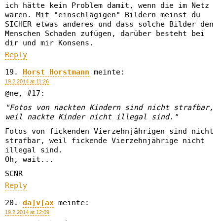
ich hätte kein Problem damit, wenn die im Netz
wären. Mit "einschlägigen" Bildern meinst du
SICHER etwas anderes und dass solche Bilder den
Menschen Schaden zufügen, darüber besteht bei
dir und mir Konsens.
Reply
Horst Horstmann
meinte:
19.2.2014 at 11:26
@ne, #17:
"Fotos von nackten Kindern sind nicht strafbar,
weil nackte Kinder nicht illegal sind."
Fotos von fickenden Vierzehnjährigen sind nicht
strafbar, weil fickende Vierzehnjährige nicht
illegal sind.
Oh, wait...
SCNR
Reply
da]v[ax
meinte:
19.2.2014 at 12:09