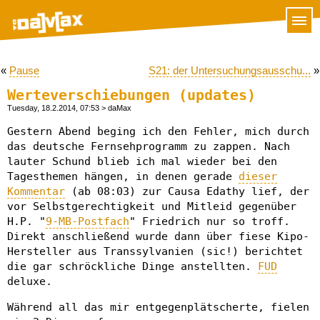
«
Pause
S21: der Untersuchungsausschu...
»
Werteverschiebungen (updates)
Tuesday, 18.2.2014, 07:53
> daMax
Gestern Abend beging ich den Fehler, mich durch
das deutsche Fernsehprogramm zu zappen. Nach
lauter Schund blieb ich mal wieder bei den
Tagesthemen hängen, in denen gerade
dieser
Kommentar
(ab 08:03) zur Causa Edathy lief, der
vor Selbstgerechtigkeit und Mitleid gegenüber
H.P. "
9-MB-Postfach
" Friedrich nur so troff.
Direkt anschließend wurde dann über fiese Kipo-
Hersteller aus Transsylvanien (sic!) berichtet
die gar schröckliche Dinge anstellten.
FUD
deluxe.
Während all das mir entgegenplätscherte, fielen