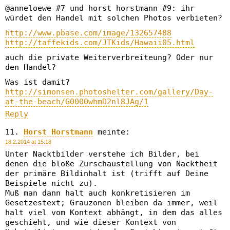
@anneloewe #7 und horst horstmann #9: ihr
würdet den Handel mit solchen Photos verbieten?
http://www.pbase.com/image/132657488
http://taffekids.com/JTKids/Hawaii05.html
auch die private Weiterverbreiteung? Oder nur
den Handel?
Was ist damit?
http://simonsen.photoshelter.com/gallery/Day-
at-the-beach/G0000whmD2nl8JAg/1
Reply
Horst Horstmann
meinte:
18.2.2014 at 15:18
Unter Nacktbilder verstehe ich Bilder, bei
denen die bloße Zurschaustellung von Nacktheit
der primäre Bildinhalt ist (trifft auf Deine
Beispiele nicht zu).
Muß man dann halt auch konkretisieren im
Gesetzestext; Grauzonen bleiben da immer, weil
halt viel vom Kontext abhängt, in dem das alles
geschieht, und wie dieser Kontext von