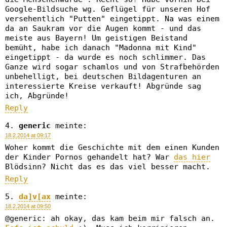
Google-Bildsuche wg. Geflügel für unseren Hof
versehentlich "Putten" eingetippt. Na was einem
da an Saukram vor die Augen kommt - und das
meiste aus Bayern! Um geistigen Beistand
bemüht, habe ich danach "Madonna mit Kind"
eingetippt - da wurde es noch schlimmer. Das
Ganze wird sogar schamlos und von Strafbehörden
unbehelligt, bei deutschen Bildagenturen an
interessierte Kreise verkauft! Abgründe sag
ich, Abgründe!
Reply
generic
meinte:
18.2.2014 at 09:17
Woher kommt die Geschichte mit dem einen Kunden
der Kinder Pornos gehandelt hat? War
das hier
Blödsinn? Nicht das es das viel besser macht.
Reply
da]v[ax
meinte:
18.2.2014 at 09:50
@generic: ah okay, das kam beim mir falsch an.