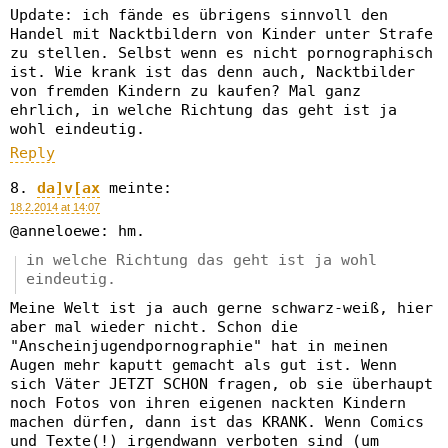
Update: ich fände es übrigens sinnvoll den
Handel mit Nacktbildern von Kinder unter Strafe
zu stellen. Selbst wenn es nicht pornographisch
ist. Wie krank ist das denn auch, Nacktbilder
von fremden Kindern zu kaufen? Mal ganz
ehrlich, in welche Richtung das geht ist ja
wohl eindeutig.
Reply
da]v[ax
meinte:
18.2.2014 at 14:07
@anneloewe: hm.
in welche Richtung das geht ist ja wohl
eindeutig.
Meine Welt ist ja auch gerne schwarz-weiß, hier
aber mal wieder nicht. Schon die
"Anscheinjugendpornographie" hat in meinen
Augen mehr kaputt gemacht als gut ist. Wenn
sich Väter JETZT SCHON fragen, ob sie überhaupt
noch Fotos von ihren eigenen nackten Kindern
machen dürfen, dann ist das KRANK. Wenn Comics
und Texte(!) irgendwann verboten sind (um