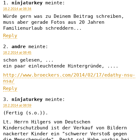
ninjaturkey
meinte:
18.2.2014 at 08:34
Würde gern was zu Deinem Beitrag schreiben,
muss aber gerade Fotos aus 20 Jahren
Familienurlaub schreddern...
Reply
andre
meinte:
18.2.2014 at 08:45
schon gelesen, ...
ein paar einleuchtende Hintergründe, ....
http://www.broeckers.com/2014/02/17/edathy-nsu-
nsa/
Reply
ninjaturkey
meinte:
18.2.2014 at 08:59
(Fertig (s.o.)).
Lt. Herrn Hilgers vom Deutschen
Kinderschutzbund ist der Verkauf von Bildern
nackerter Kinder ein "schwerer Verstoß gegen
die Menschenwürde". Recht so! Habe vorhin bei