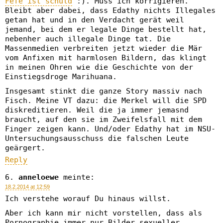
Fefe ist schuld
:). Muss ich korrigieren.
Bleibt aber dabei, dass Edathy nichts Illegales
getan hat und in den Verdacht gerät weil
jemand, bei dem er legale Dinge bestellt hat,
nebenher auch illegale Dinge tat. Die
Massenmedien verbreiten jetzt wieder die Mär
vom Anfixen mit harmlosen Bildern, das klingt
in meinen Ohren wie die Geschichte von der
Einstiegsdroge Marihuana.
Insgesamt stinkt die ganze Story massiv nach
Fisch. Meine VT dazu: die Merkel will die SPD
diskreditieren. Weil die ja immer jemasnd
braucht, auf den sie im Zweifelsfall mit dem
Finger zeigen kann. Und/oder Edathy hat im NSU-
Untersuchungsausschuss die falschen Leute
geärgert.
Reply
anneloewe
meinte:
18.2.2014 at 12:59
Ich verstehe worauf Du hinaus willst.
Aber ich kann mir nicht vorstellen, dass als
Pornographie immer nur Bilder sexueller