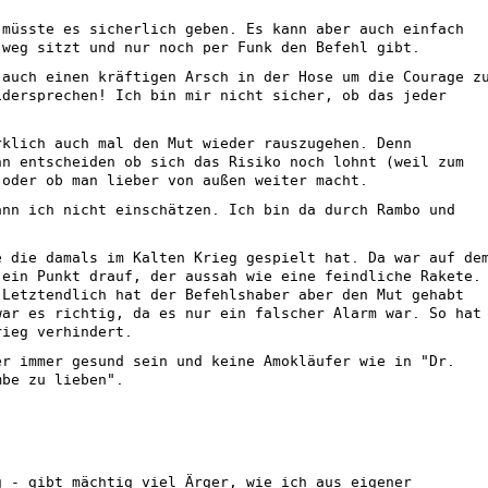
 müsste es sicherlich geben. Es kann aber auch einfach
 weg sitzt und nur noch per Funk den Befehl gibt.
 auch einen kräftigen Arsch in der Hose um die Courage z
idersprechen! Ich bin mir nicht sicher, ob das jeder
rklich auch mal den Mut wieder rauszugehen. Denn
nn entscheiden ob sich das Risiko noch lohnt (weil zum
 oder ob man lieber von außen weiter macht.
ann ich nicht einschätzen. Ich bin da durch Rambo und
e die damals im Kalten Krieg gespielt hat. Da war auf de
 ein Punkt drauf, der aussah wie eine feindliche Rakete.
 Letztendlich hat der Befehlshaber aber den Mut gehabt
war es richtig, da es nur ein falscher Alarm war. So hat
rieg verhindert.
er immer gesund sein und keine Amokläufer wie in "Dr.
mbe zu lieben".
g - gibt mächtig viel Ärger, wie ich aus eigener