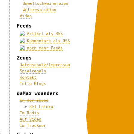
Umweltschweinereien
Weltrevolution
Video
Feeds
Artikel als RSS
Kommentare als RSS
noch mehr Feeds
Zeugs
Datenschutz/Impressum
Spielregeln
Kontakt
Tolle Blogs
daMax woanders
In der Suppe
-->
Bei Loforo
Im Radio
Auf Video
Im Trockner
d