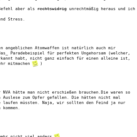
Befehl aber als
rechtswidrig
unrechtmäßig heraus und ich
und Stress.
en angeblichen Atomwaffen ist natürlich auch mir
das_ Paradebeispiel für perfekten Ungehorsam (welcher,
rkannt habt, nicht ganz einfach für einen alleine ist,
ehr mitmachen
)
r NVA hätte man nicht erschießen brauchen.Die waren so
n Auslese zum Opfer gefallen. Die hätten nicht mal
e laufen müssten. Naja, wir sollten den Feind ja nur
n kommen.
wehr nicht viel anders