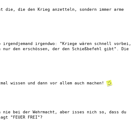
ht die, die den Krieg anzetteln, sondern immer arme
b irgendjemand irgendwo: "Kriege wären schnell vorbei,
h nur den erschössen, der den Schießbefehl gibt". Die
tmal wissen und dann vor allem auch machen!
a nie bei der Wehrmacht, aber isses nich so, dass du
sagt "FEUER FREI"?