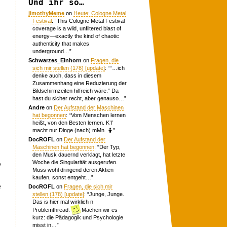
Und ihr so…
jimothyMeme
on
Heute: Cologne Metal
Festival
: “
This Cologne Metal Festival
coverage is a wild, unfiltered blast of
energy—exactly the kind of chaotic
authenticity that makes
underground…
”
Schwarzes_Einhorn
on
Fragen, die
sich mir stellen (178) [update]
: “
“…ich
denke auch, dass in diesem
Zusammenhang eine Reduzierung der
Bildschirmzeiten hilfreich wäre.” Da
hast du sicher recht, aber genauso…
”
Andre
on
Der Aufstand der Maschinen
hat begonnen
: “
Vom Menschen lernen
heißt, von den Besten lernen. K’I’
macht nur Dinge (nach) mMn. 🤷
”
DocROFL
on
Der Aufstand der
Maschinen hat begonnen
: “
Der Typ,
den Musk dauernd verklagt, hat letzte
Woche die Singularität ausgerufen.
e
Muss wohl dringend deren Aktien
kaufen, sonst entgeht…
”
e
DocROFL
on
Fragen, die sich mir
stellen (178) [update]
: “
Junge, Junge.
Das is hier mal wirklich n
Problemthread.
Machen wir es
kurz: die Pädagogik und Psychologie
misst in…
”