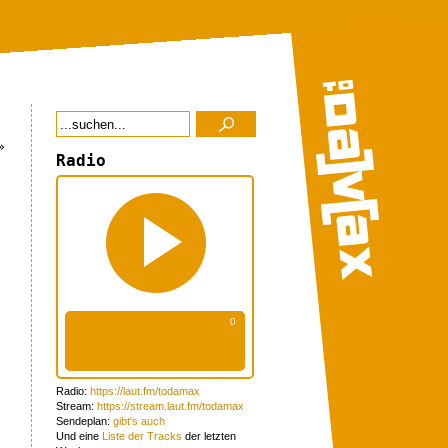
»
Radio
Radio:
https://laut.fm/todamax
Stream:
https://stream.laut.fm/todamax
Sendeplan:
gibt's auch
Und eine
Liste der Tracks
der letzten