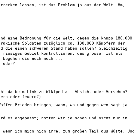
errecken lassen, ist das Problem ja aus der Welt. Hm,
ind eine Bedrohung für die Welt, gegen die knapp 180.000
Irakische Soldaten zuzüglich ca. 130.000 Kämpfern der
nd die einen schweren Stand haben sollen? Gleichzeitig
n riesiges Gebiet kontrollieren, das grösser ist als
d begehen die auch noch ...
, oder?
eht da beim Link zu Wikipedia - Absicht oder Versehen?
iern oder feuern?)
Waffen Frieden bringen, wann, wo und gegen wen sagt ja
ird es angepasst; hatten wir ja schon und nicht nur in
, wenn ich mich nich irre, zum großen Teil aus Wüste. Un