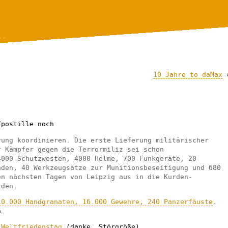
..
10 Jahre to daMax
postille noch
rung koordinieren. Die erste Lieferung militärischer
r Kämpfer gegen die Terrormiliz sei schon
4000 Schutzwesten, 4000 Helme, 700 Funkgeräte, 20
nden, 40 Werkzeugsätze zur Munitionsbeseitigung und 680
en nächsten Tagen von Leipzig aus in die Kurden-
rden.
10.000 Handgranaten, 16.000 Gewehre, 240 Panzerfäuste
.
n.
 Weltfriedenstag
(danke, Störgröße).