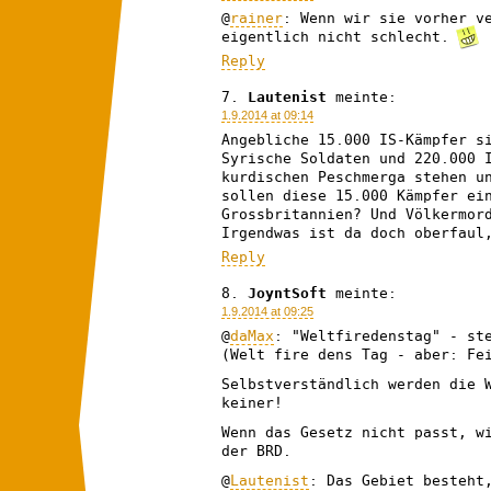
@
rainer
: Wenn wir sie vorher v
eigentlich nicht schlecht.
Reply
Lautenist
meinte:
1.9.2014 at 09:14
Angebliche 15.000 IS-Kämpfer s
Syrische Soldaten und 220.000 
kurdischen Peschmerga stehen u
sollen diese 15.000 Kämpfer ei
Grossbritannien? Und Völkermor
Irgendwas ist da doch oberfaul
Reply
JoyntSoft
meinte:
1.9.2014 at 09:25
@
daMax
: "Weltfiredenstag" - st
(Welt fire dens Tag - aber: Fe
Selbstverständlich werden die 
keiner!
Wenn das Gesetz nicht passt, w
der BRD.
@
Lautenist
: Das Gebiet besteht