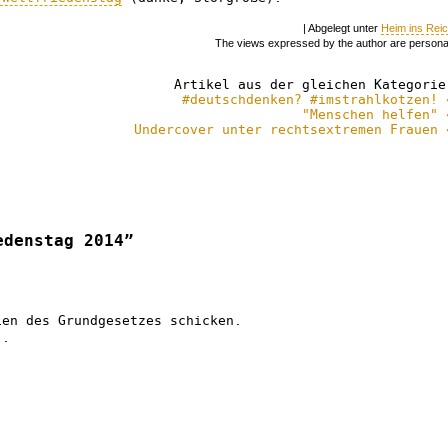
| Abgelegt unter
Heim ins Rei
The views expressed by the author are persona
Artikel aus der gleichen Kategorie
#deutschdenken? #imstrahlkotzen! 
"Menschen helfen" 
Undercover unter rechtsextremen Frauen 
edenstag 2014”
ien des Grundgesetzes schicken.
..