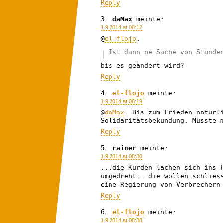
Reply
daMax
meinte:
1.9.2014 at 08:12
@
el-flojo
:
Ist dann ne Sache von Stunde
bis es geändert wird?
Reply
el-flojo
meinte:
1.9.2014 at 08:19
@
daMax
: Bis zum Frieden natürl
Solidaritätsbekundung. Müsste 
Reply
rainer
meinte:
1.9.2014 at 08:30
...die Kurden lachen sich ins 
umgedreht...die wollen schlies
eine Regierung von Verbrechern
Reply
el-flojo
meinte:
1.9.2014 at 08:38