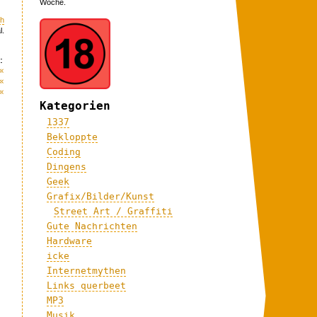
Woche.
ch
l.
:
«
«
«
Kategorien
1337
Bekloppte
Coding
Dingens
Geek
Grafix/Bilder/Kunst
Street Art / Graffiti
Gute Nachrichten
Hardware
icke
Internetmythen
Links querbeet
MP3
Musik