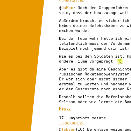
1.9.2014 at 17:04
@
daMax
: Doch den Gruppenführer
sein, dass der heutzutage weit
Außerdem braucht es sicherlich
haben deinem Befehlshaber zu w
machen würde.
Bei der Feuerwehr hätte ich wi
letztendlich muss der Vorderma
Beispiel noch jemand drin ist)
Wie es bei den Soldaten ist, k
andere Filme vorgeprägt!
Aber es gibt da eine Geschicht
russischen Raketenabwehrsystem
Er war sich aber nicht sicher.
erstmal zu warten und nachher 
er der Geschichte nach einen K
Deshalb sollten die Befehlshab
Seltsam oder wie lernte die Bo
Reply
JoyntSoft
meinte:
1.9.2014 at 20:21
@
Tobsen
(16):Befehlsverweigerun