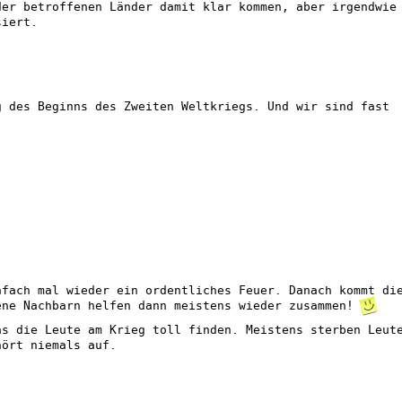
der betroffenen Länder damit klar kommen, aber irgendwie
siert.
g des Beginns des Zweiten Weltkriegs. Und wir sind fast
nfach mal wieder ein ordentliches Feuer. Danach kommt di
ene Nachbarn helfen dann meistens wieder zusammen!
as die Leute am Krieg toll finden. Meistens sterben Leut
hört niemals auf.