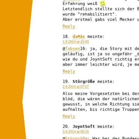
Erfahrung weiß
Letztendlich stellte sich der 
wurde "rehabilitiert".
Aber erstmal gabs viel Mecker 
Reply
daMäx
meinte:
1.9.2014 at 23:43
@
Tobsen
16: ja, die Story mit d
geläufig, ist ja so ungefähr _
wie du und JoyntSoft richtig e
aber immer leichter wird, je m
Reply
Störgröße
meinte:
2.9.2014 at 07:27
Also meine Vorgesetzten bei de
blöd, die wären der natürliche
gewusst, in welche Richtung si
aufhalten, bis richtige Truppe
Reply
JoyntSoft
meinte:
3.9.2014 at 00:15
@
Störgröße
: War bei der Bundes