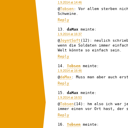
1.9.2014 at 14:46
@
Tobsen
: Vor allem sterben nic
Schweine.
Reply
daMax
meinte:
1.9.2014 at 16:37
@
JoyntSoft
(12): neulich schrie
wenn die Soldaten immer einfac
Welt könnte so einfach sein.
Reply
Tobsen
meinte:
1.9.2014 at 16:46
@
daMax
: Muss man aber auch ers
Reply
daMax
meinte:
1.9.2014 at 16:53
@
Tobsen
(14): hm also ich war j
immer einen vor Ort hast, der 
Reply
Tobsen
meinte: