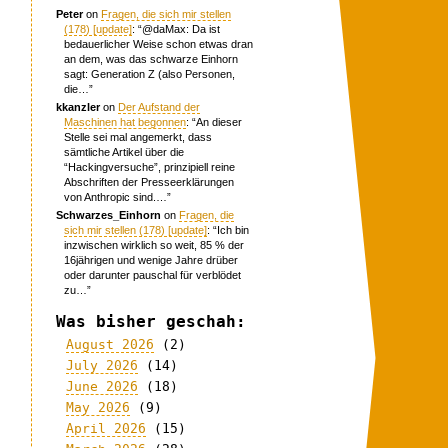
Peter
on
Fragen, die sich mir stellen
(178) [update]
: “
@daMax: Da ist
bedauerlicher Weise schon etwas dran
an dem, was das schwarze Einhorn
sagt: Generation Z (also Personen,
die…
”
kkanzler
on
Der Aufstand der
Maschinen hat begonnen
: “
An dieser
Stelle sei mal angemerkt, dass
sämtliche Artikel über die
“Hackingversuche”, prinzipiell reine
Abschriften der Presseerklärungen
von Anthropic sind.…
”
Schwarzes_Einhorn
on
Fragen, die
sich mir stellen (178) [update]
: “
Ich bin
inzwischen wirklich so weit, 85 % der
16jährigen und wenige Jahre drüber
oder darunter pauschal für verblödet
zu…
”
Was bisher geschah:
August 2026
(2)
July 2026
(14)
June 2026
(18)
May 2026
(9)
April 2026
(15)