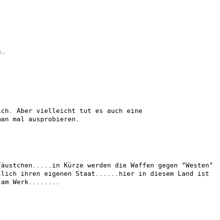
n…
ich. Aber vielleicht tut es auch eine
man mal ausprobieren.
Fäustchen.....in Kürze werden die Waffen gegen "Westen"
slich ihren eigenen Staat......hier in diesem Land ist
 am Werk........