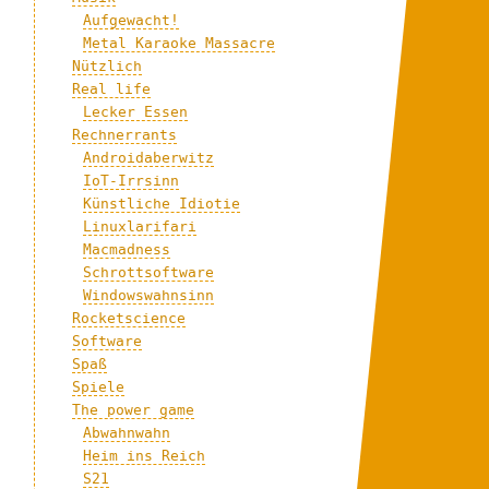
Aufgewacht!
Metal Karaoke Massacre
Nützlich
Real life
Lecker Essen
Rechnerrants
Androidaberwitz
IoT-Irrsinn
Künstliche Idiotie
Linuxlarifari
Macmadness
Schrottsoftware
Windowswahnsinn
Rocketscience
Software
Spaß
Spiele
The power game
Abwahnwahn
Heim ins Reich
S21