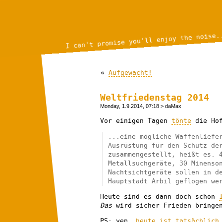
I can't promise you'll enjoy the noise.
«
Aufgewacht!
Weltfriedenstag 2014
Monday, 1.9.2014, 07:18
> daMax
Vor einigen Tagen
tönte
die Hof
...eine mögliche Waffenliefe
Ausrüstung für den Schutz de
zusammengestellt, heißt es. 
Metallsuchgeräte, 30 Minenso
Nachtsichtgeräte sollen in d
Hauptstadt Arbil geflogen we
Heute sind es dann doch schon
Das
wird sicher Frieden bringe
PS: yep,
heute ist tatsächlich