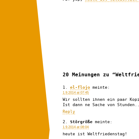
20 Meinungen zu “Weltfri
el-flojo
meinte:
1.9.2014 at 07:45
Wir sollten ihnen ein paar Kop
Ist dann ne Sache von Stunden.
Reply
Störgröße
meinte:
1.9.2014 at 08:04
heute ist Weltfriedenstag!