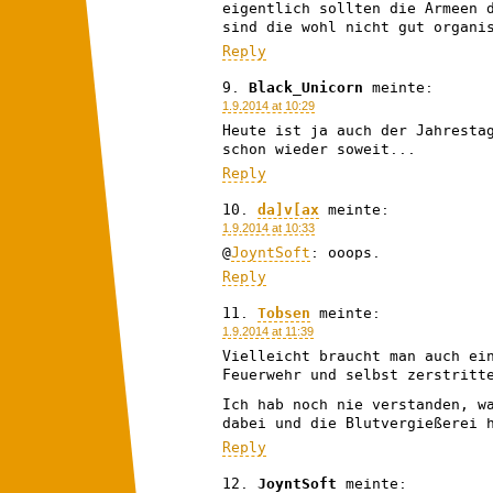
eigentlich sollten die Armeen 
sind die wohl nicht gut organi
Reply
Black_Unicorn
meinte:
1.9.2014 at 10:29
Heute ist ja auch der Jahresta
schon wieder soweit...
Reply
da]v[ax
meinte:
1.9.2014 at 10:33
@
JoyntSoft
: ooops.
Reply
Tobsen
meinte:
1.9.2014 at 11:39
Vielleicht braucht man auch ei
Feuerwehr und selbst zerstritt
Ich hab noch nie verstanden, w
dabei und die Blutvergießerei 
Reply
JoyntSoft
meinte: