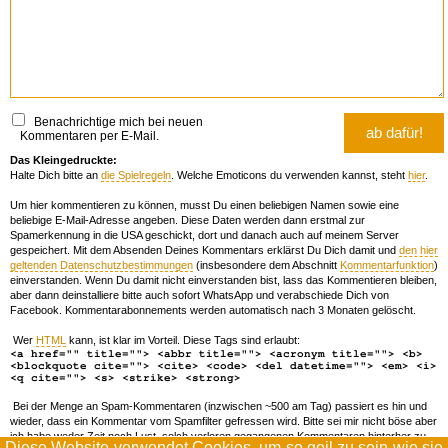
Benachrichtige mich bei neuen
Kommentaren per E-Mail.
Das Kleingedruckte:
Halte Dich bitte an
die Spielregeln
. Welche Emoticons du verwenden kannst, steht
hier
.
Um hier kommentieren zu können, musst Du einen beliebigen Namen sowie eine
beliebige E-Mail-Adresse angeben. Diese Daten werden dann erstmal zur
Spamerkennung in die USA geschickt, dort und danach auch auf meinem Server
gespeichert. Mit dem Absenden Deines Kommentars erklärst Du Dich damit und
den hier
geltenden Datenschutzbestimmungen
(insbesondere dem Abschnitt
Kommentarfunktion
)
einverstanden. Wenn Du damit nicht einverstanden bist, lass das Kommentieren bleiben,
aber dann deinstalliere bitte auch sofort WhatsApp und verabschiede Dich von
Facebook. Kommentarabonnements werden automatisch nach 3 Monaten gelöscht.
Wer
HTML
kann, ist klar im Vorteil. Diese Tags sind erlaubt:
<a href="" title=""> <abbr title=""> <acronym title=""> <b>
<blockquote cite=""> <cite> <code> <del datetime=""> <em> <i>
<q cite=""> <s> <strike> <strong>
Bei der Menge an Spam-Kommentaren (inzwischen ~500 am Tag) passiert es hin und
wieder, dass ein Kommentar vom Spamfilter gefressen wird. Bitte sei mir nicht böse aber
ich habe weder Zeit noch Lust, solch verloren gegangenen Kommentaren hinterher zu
Diese Website verwendet
Cookies
, um so geil zu sein wie sie