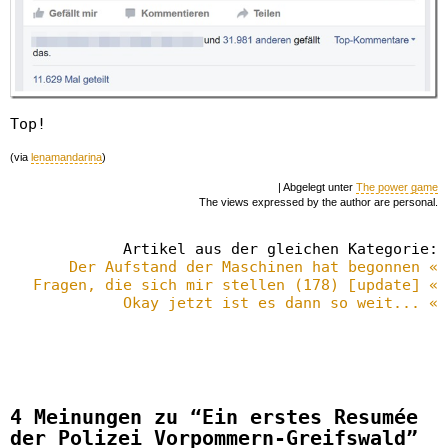
Top!
(via
lenamandarina
)
| Abgelegt unter
The power game
The views expressed by the author are personal.
Artikel aus der gleichen Kategorie:
Der Aufstand der Maschinen hat begonnen «
Fragen, die sich mir stellen (178) [update] «
Okay jetzt ist es dann so weit... «
4 Meinungen zu “Ein erstes Resumée
der Polizei Vorpommern-Greifswald”