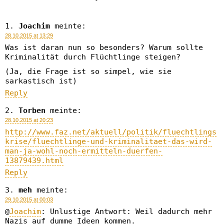
Joachim
meinte:
28.10.2015 at 13:29
Was ist daran nun so besonders? Warum sollte
Kriminalität durch Flüchtlinge steigen?
(Ja, die Frage ist so simpel, wie sie
sarkastisch ist)
Reply
Torben
meinte:
28.10.2015 at 20:23
http://www.faz.net/aktuell/politik/fluechtlings
krise/fluechtlinge-und-kriminalitaet-das-wird-
man-ja-wohl-noch-ermitteln-duerfen-
13879439.html
Reply
meh
meinte:
29.10.2015 at 00:03
@
Joachim
: Unlustige Antwort: Weil dadurch mehr
Nazis auf dumme Ideen kommen.