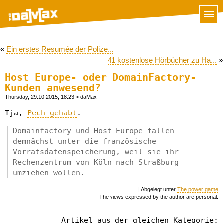
«
Ein erstes Resumée der Polize...
41 kostenlose Hörbücher zu Ha...
»
Host Europe- oder DomainFactory-
Kunden anwesend?
Thursday, 29.10.2015, 18:23
> daMax
Tja,
Pech gehabt
:
Domainfactory und Host Europe fallen
demnächst unter die französische
Vorratsdatenspeicherung, weil sie ihr
Rechenzentrum von Köln nach Straßburg
umziehen wollen.
| Abgelegt unter
The power game
The views expressed by the author are personal.
Artikel aus der gleichen Kategorie: