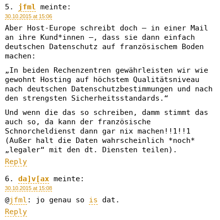
jfml
meinte:
30.10.2015 at 15:06
Aber Host-Europe schreibt doch – in einer Mail
an ihre Kund*innen –, dass sie dann einfach
deutschen Datenschutz auf französischem Boden
machen:
„In beiden Rechenzentren gewährleisten wir wie
gewohnt Hosting auf höchstem Qualitätsniveau
nach deutschen Datenschutzbestimmungen und nach
den strengsten Sicherheitsstandards.“
Und wenn die das so schreiben, damm stimmt das
auch so, da kann der französische
Schnorcheldienst dann gar nix machen!!1!!1
(Außer halt die Daten wahrscheinlich *noch*
„legaler“ mit den dt. Diensten teilen).
Reply
da]v[ax
meinte:
30.10.2015 at 15:08
@
jfml
: jo genau so
is
dat.
Reply