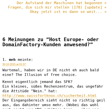
Der Aufstand der Maschinen hat begonnen «
Fragen, die sich mir stellen (178) [update] «
Okay jetzt ist es dann so weit... «
6 Meinungen zu “Host Europe- oder
DomainFactory-Kunden anwesend?”
meh
meinte:
30.10.2015 at 01:07
Wartemal, haben wir in DE nicht eh auch bald
eine? The Illusion of free choice.
Kennt eigentlich jemand das SFK?
Ein kleines, süßes Rechenzentrum, das ungefähr
die Attitüde "Nein." hat:
http://www.swissfortknox.ch/sicherheit.html
Der Eingangsbereich sieht nicht so richtig geil
aus, das dahinter umso mehr. (Wobei das wohl