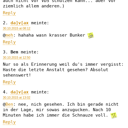
auch nicht vor VDS schützen kann... aber vor
ziemlich allem anderen.)
Reply
da]v[ax
meinte:
30.10.2015 at 08:12
@
meh
: hahaha wasn krasser Bunker
Reply
Ben
meinte:
30.10.2015 at 12:50
Nur so als Erinnerung weil du's immer vergisst:
Haste die letzte Anstalt gesehen? Absolut
sehenswert!
Reply
da]v[ax
meinte:
30.10.2015 at 13:02
@
Ben
: nee, nich gesehen. Ich bin gerade nicht
in der Lage, mir sowas anzugucken. Nach 10
Minuten habe ich immer die Schnauze voll.
Reply