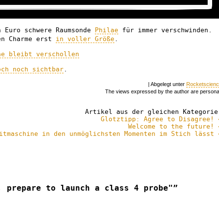
n Euro schwere Raumsonde
Philae
für immer verschwinden.
en Charme erst
in voller Größe
.
ae bleibt verschollen
och noch sichtbar
.
| Abgelegt unter
Rocketscien
The views expressed by the author are persona
Artikel aus der gleichen Kategorie
Glotztipp: Agree to Disagree! 
Welcome to the future! 
itmaschine in den unmöglichsten Momenten im Stich lässt 
, prepare to launch a class 4 probe"”