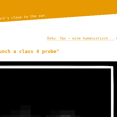
art's close to the sun.
Doku: Yps – eine humanistisch...
unch a class 4 probe"