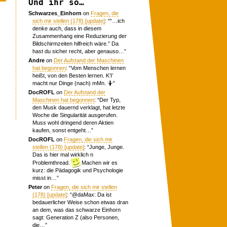
Und ihr so…
Schwarzes_Einhorn
on
Fragen, die
sich mir stellen (178) [update]
: “
“…ich
denke auch, dass in diesem
Zusammenhang eine Reduzierung der
Bildschirmzeiten hilfreich wäre.” Da
hast du sicher recht, aber genauso…
”
Andre
on
Der Aufstand der Maschinen
hat begonnen
: “
Vom Menschen lernen
heißt, von den Besten lernen. K’I’
macht nur Dinge (nach) mMn. 🤷
”
DocROFL
on
Der Aufstand der
Maschinen hat begonnen
: “
Der Typ,
den Musk dauernd verklagt, hat letzte
Woche die Singularität ausgerufen.
Muss wohl dringend deren Aktien
kaufen, sonst entgeht…
”
DocROFL
on
Fragen, die sich mir
stellen (178) [update]
: “
Junge, Junge.
Das is hier mal wirklich n
Problemthread.
Machen wir es
kurz: die Pädagogik und Psychologie
misst in…
”
Peter
on
Fragen, die sich mir stellen
(178) [update]
: “
@daMax: Da ist
bedauerlicher Weise schon etwas dran
an dem, was das schwarze Einhorn
sagt: Generation Z (also Personen,
die…
”