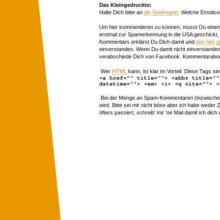
Das Kleingedruckte:
Halte Dich bitte an
die Spielregeln
. Welche Emotico
Um hier kommentieren zu können, musst Du einen 
erstmal zur Spamerkennung in die USA geschickt,
Kommentars erklärst Du Dich damit und
den hier 
einverstanden. Wenn Du damit nicht einverstanden 
verabschiede Dich von Facebook. Kommentarabon
Wer
HTML
kann, ist klar im Vorteil. Diese Tags sin
<a href="" title=""> <abbr title=""
datetime=""> <em> <i> <q cite=""> <
Bei der Menge an Spam-Kommentaren (inzwischen 
wird. Bitte sei mir nicht böse aber ich habe wede
öfters passiert, schreib' mir 'ne Mail damit ich dich 