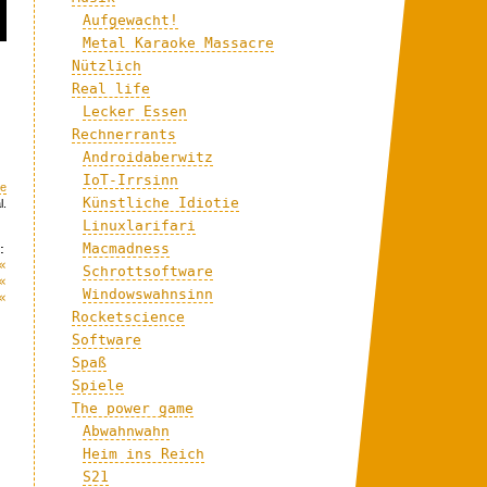
Aufgewacht!
Metal Karaoke Massacre
Nützlich
Real life
Lecker Essen
Rechnerrants
Androidaberwitz
IoT-Irrsinn
ce
Künstliche Idiotie
l.
Linuxlarifari
Macmadness
:
«
Schrottsoftware
«
Windowswahnsinn
«
Rocketscience
Software
Spaß
Spiele
The power game
Abwahnwahn
Heim ins Reich
S21