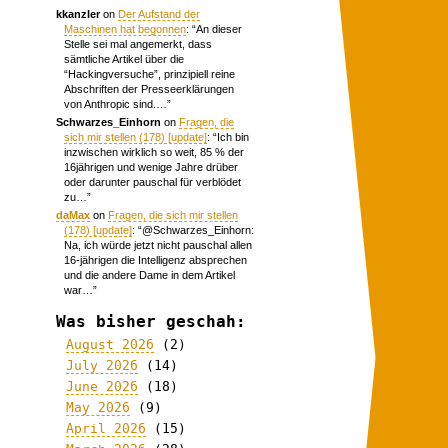
kkanzler
on
Der Aufstand der
Maschinen hat begonnen
: “
An dieser
Stelle sei mal angemerkt, dass
sämtliche Artikel über die
“Hackingversuche”, prinzipiell reine
Abschriften der Presseerklärungen
von Anthropic sind.…
”
Schwarzes_Einhorn
on
Fragen, die
sich mir stellen (178) [update]
: “
Ich bin
inzwischen wirklich so weit, 85 % der
16jährigen und wenige Jahre drüber
oder darunter pauschal für verblödet
zu…
”
daMax
on
Fragen, die sich mir stellen
(178) [update]
: “
@Schwarzes_Einhorn:
Na, ich würde jetzt nicht pauschal allen
16-jährigen die Intelligenz absprechen
und die andere Dame in dem Artikel
war…
”
Was bisher geschah:
August 2026
(2)
July 2026
(14)
June 2026
(18)
May 2026
(9)
April 2026
(15)