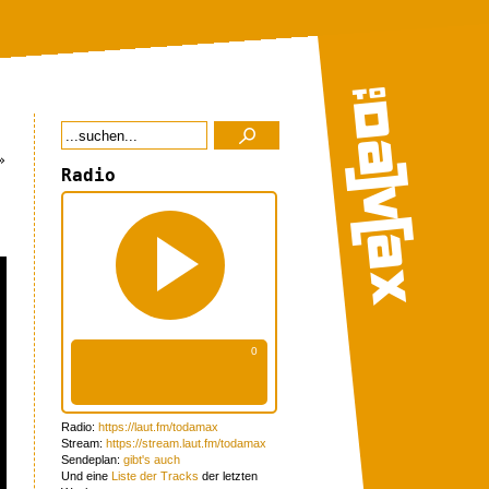
»
Radio
Radio:
https://laut.fm/todamax
Stream:
https://stream.laut.fm/todamax
Sendeplan:
gibt's auch
Und eine
Liste der Tracks
der letzten