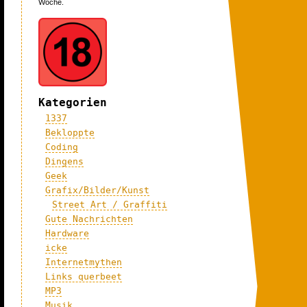
Woche.
Kategorien
1337
Bekloppte
Coding
Dingens
Geek
Grafix/Bilder/Kunst
Street Art / Graffiti
Gute Nachrichten
Hardware
icke
Internetmythen
Links querbeet
MP3
Musik