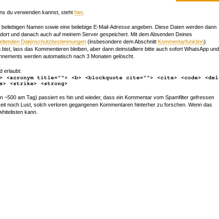
ns du verwenden kannst, steht
hier
.
beliebigen Namen sowie eine beliebige E-Mail-Adresse angeben. Diese Daten werden dann
 dort und danach auch auf meinem Server gespeichert. Mit dem Absenden Deines
geltenden Datenschutzbestimmungen
(insbesondere dem Abschnitt
Kommentarfunktion
)
bist, lass das Kommentieren bleiben, aber dann deinstalliere bitte auch sofort WhatsApp und
nements werden automatisch nach 3 Monaten gelöscht.
d erlaubt:
> <acronym title=""> <b> <blockquote cite=""> <cite> <code> <del
s> <strike> <strong>
~500 am Tag) passiert es hin und wieder, dass ein Kommentar vom Spamfilter gefressen
r Zeit noch Lust, solch verloren gegangenen Kommentaren hinterher zu forschen. Wenn das
whitelisten kann.