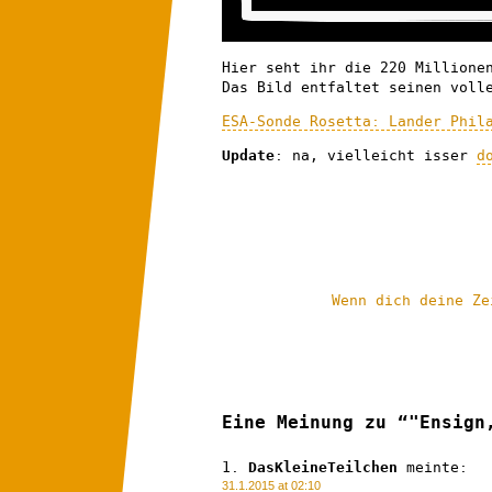
Hier seht ihr die 220 Millione
Das Bild entfaltet seinen voll
ESA-Sonde Rosetta: Lander Phil
Update
: na, vielleicht isser
d
Wenn dich deine Ze
Eine Meinung zu “"Ensign
DasKleineTeilchen
meinte:
31.1.2015 at 02:10