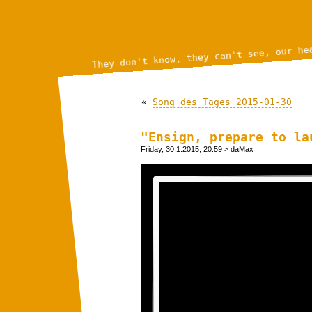
They don't know, they can't see, our he
«
Song des Tages 2015-01-30
"Ensign, prepare to la
Friday, 30.1.2015, 20:59
> daMax