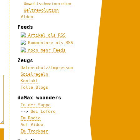
Umweltschweinereien
Weltrevolution
Video
Feeds
Artikel als RSS
Kommentare als RSS
noch mehr Feeds
Zeugs
Datenschutz/Impressum
Spielregeln
Kontakt
Tolle Blogs
daMax woanders
In der Suppe
-->
Bei Loforo
Im Radio
Auf Video
Im Trockner