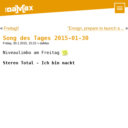
«
Freitag!!
"Ensign, prepare to launch a ...
»
Song des Tages 2015-01-30
Friday, 30.1.2015, 15:22
> daMax
Niveaulimbo am Freitag
Stereo Total - Ich bin nackt