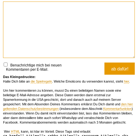
Benachrichtige mich bei neuen
Kommentaren per E-Mail.
Das Kleingedruckte:
Halte Dich bitte an
die Spielregeln
. Welche Emoticons du verwenden kannst, steht
hier
.
Um hier kommentieren zu können, musst Du einen beliebigen Namen sowie eine
beliebige E-Mail-Adresse angeben. Diese Daten werden dann erstmal zur
Spamerkennung in die USA geschickt, dort und danach auch auf meinem Server
gespeichert. Mit dem Absenden Deines Kommentars erklärst Du Dich damit und
den hier
geltenden Datenschutzbestimmungen
(insbesondere dem Abschnitt
Kommentarfunktion
)
einverstanden. Wenn Du damit nicht einverstanden bist, lass das Kommentieren bleiben,
aber dann deinstalliere bitte auch sofort WhatsApp und verabschiede Dich von
Facebook. Kommentarabonnements werden automatisch nach 3 Monaten gelöscht.
Wer
HTML
kann, ist klar im Vorteil. Diese Tags sind erlaubt:
<a href="" title=""> <abbr title=""> <acronym title=""> <b>