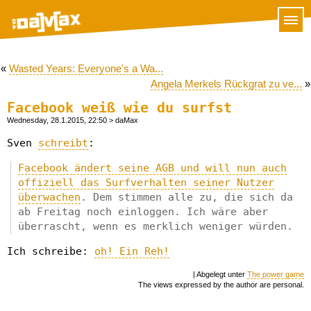
«
Wasted Years: Everyone's a Wa...
Angela Merkels Rückgrat zu ve...
»
Facebook weiß wie du surfst
Wednesday, 28.1.2015, 22:50
> daMax
Sven
schreibt
:
Facebook ändert seine AGB und will nun auch
offiziell das Surfverhalten seiner Nutzer
überwachen
. Dem stimmen alle zu, die sich da
ab Freitag noch einloggen. Ich wäre aber
überrascht, wenn es merklich weniger würden.
Ich schreibe:
oh! Ein Reh!
| Abgelegt unter
The power game
The views expressed by the author are personal.