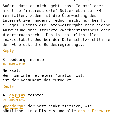
Außer, dass es nicht geht, dass "dumme" oder
nicht so "interessierte" Nutzer eben auf FB
reinfallen. Zudem ist die Überwachung des
Internet zwar modern, jedoch nicht nur bei FB
illegal. Ebenso die Datenweitergabe oder eigene
Auswertung ohne strickte Zweckbestimmtheit oder
Widerspruchsrecht. Das ist natürlich alles
inakzeptabel. Und bei der Datenschutzrichtlinie
der EU blockt die Bundesregierung...
Reply
peddargh
meinte:
29.1.2015 at 12:52
Merksatz:
Wenn im Internet etwas "gratis" ist,
ist der Konsument das "Produkt".
Reply
da]v[ax
meinte:
29.1.2015 at 12:57
@
peddargh
: der Satz hinkt ziemlich, wie
sämtliche Linux-Distris und alle
echte Freeware