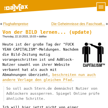
«
Flughafenpreise
Die Geheimnisse des Faschoatt...
»
Von der BILD lernen... (update)
Thursday, 22.10.2015, 15:03
> daMax
Heute ist der große Tag der "FUCK
YEAH CAPITALISM"-Meldungen. Nachdem
die Bild-Zeitung mutig
vorangeschritten ist und AdBlock-
Nutzer sowohl von ihrer Website
verbannt hat als auch mit
Abmahnungen überzieht,
beschreiten nun auch
andere Verlage den gleichen Pfad
.
So soll auch Stern.de demnächst Nutzer von
Adblockern aussperren. Spiegel Online prüfe
ähnliche Schritte.
Ich will hier jetzt nicht von einer