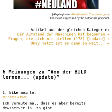
| Abgelegt unter
Abwahnwahn
,
The power game
The views expressed by the author are personal.
Artikel aus der gleichen Kategorie:
Der Aufstand der Maschinen hat begonnen «
Fragen, die sich mir stellen (178) [update] «
Okay jetzt ist es dann so weit... «
6 Meinungen zu “Von der BILD
lernen... (update)”
Eike
meinte:
22.10.2015 at 15:07
Ich vermute mal, dass es aber bereits
Newsserver in .to gibt.