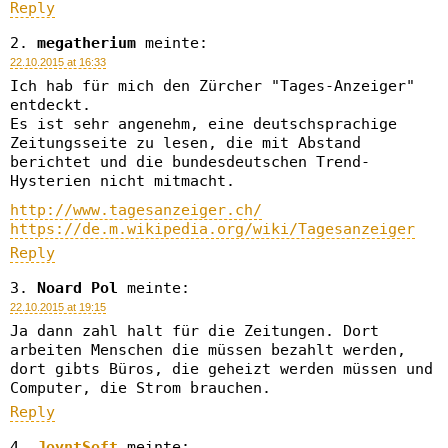
Reply
megatherium
meinte:
22.10.2015 at 16:33
Ich hab für mich den Zürcher "Tages-Anzeiger"
entdeckt.
Es ist sehr angenehm, eine deutschsprachige
Zeitungsseite zu lesen, die mit Abstand
berichtet und die bundesdeutschen Trend-
Hysterien nicht mitmacht.
http://www.tagesanzeiger.ch/
https://de.m.wikipedia.org/wiki/Tagesanzeiger
Reply
Noard Pol
meinte:
22.10.2015 at 19:15
Ja dann zahl halt für die Zeitungen. Dort
arbeiten Menschen die müssen bezahlt werden,
dort gibts Büros, die geheizt werden müssen und
Computer, die Strom brauchen.
Reply
JoyntSoft
meinte: