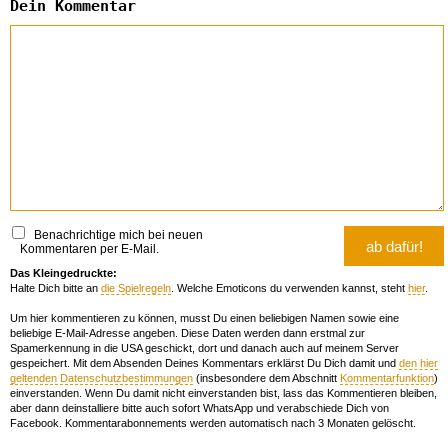
Dein Kommentar
Benachrichtige mich bei neuen
Kommentaren per E-Mail.
Das Kleingedruckte:
Halte Dich bitte an
die Spielregeln
. Welche Emoticons du verwenden kannst, steht
hier
.
Um hier kommentieren zu können, musst Du einen beliebigen Namen sowie eine
beliebige E-Mail-Adresse angeben. Diese Daten werden dann erstmal zur
Spamerkennung in die USA geschickt, dort und danach auch auf meinem Server
gespeichert. Mit dem Absenden Deines Kommentars erklärst Du Dich damit und
den hier
geltenden Datenschutzbestimmungen
(insbesondere dem Abschnitt
Kommentarfunktion
)
einverstanden. Wenn Du damit nicht einverstanden bist, lass das Kommentieren bleiben,
aber dann deinstalliere bitte auch sofort WhatsApp und verabschiede Dich von
Facebook. Kommentarabonnements werden automatisch nach 3 Monaten gelöscht.