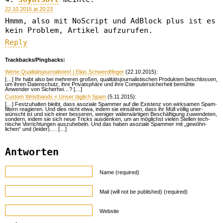
22.10.2015 at 20:23
Hmmm, also mit NoScript und AdBlock plus ist es
kein Problem, Artikel aufzurufen.
Reply
Trackbacks/Pingbacks:
Werte Qualitätsjournalisten! | Elias Schwerdtfeger
(22.10.2015):
[…] Ihr habt also bei mehreren großen, qualitätsjournalistischen Produkten beschlossen,
um ihren Datenschutz, ihre Privatsphäre und ihre Computersicherheit bemühte
Anwender von Sicherhei…? […]
Custom Wristbands « Unser täglich Spam
(5.11.2015):
[…] Fest­zu­hal­ten bleibt, dass aso­ziale Spam­mer auf die Exis­tenz von wirk­sa­men Spam­
fil­tern rea­gie­ren. Und dies nicht etwa, indem sie ein­sähen, dass ihr Müll völ­lig un­er­
wünscht ist und sich einer bes­se­ren, weni­ger wider­wär­ti­gen Be­schäf­ti­gung zu­wen­de­ten,
son­dern, indem sie sich neue Tricks aus­den­ken, um an mög­lichst vie­len Stel­len tech­
nische Vor­rich­tun­gen aus­zu­he­beln. Und das haben aso­ziale Spam­mer mit „ge­wöhn­
lichen“ und (lei­der)…. […]
Antworten
Name (required)
Mail (will not be published) (required)
Website