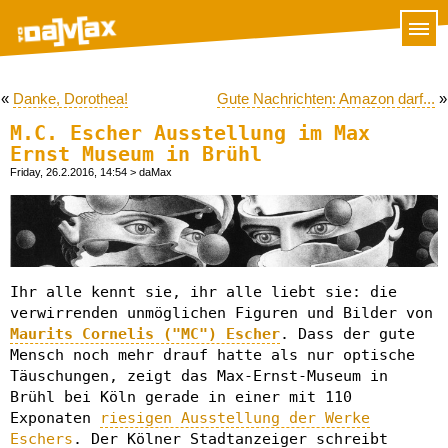
«
Danke, Dorothea!
Gute Nachrichten: Amazon darf...
»
M.C. Escher Ausstellung im Max
Ernst Museum in Brühl
Friday, 26.2.2016, 14:54
> daMax
Ihr alle kennt sie, ihr alle liebt sie: die
verwirrenden unmöglichen Figuren und Bilder von
Maurits Cornelis ("MC") Escher
. Dass der gute
Mensch noch mehr drauf hatte als nur optische
Täuschungen, zeigt das Max-Ernst-Museum in
Brühl bei Köln gerade in einer mit 110
Exponaten
riesigen Ausstellung der Werke
Eschers
. Der Kölner Stadtanzeiger schreibt