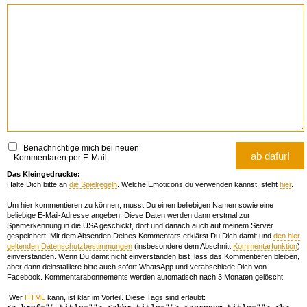
Benachrichtige mich bei neuen
Kommentaren per E-Mail.
Das Kleingedruckte:
Halte Dich bitte an
die Spielregeln
. Welche Emoticons du verwenden kannst, steht
hier
.
Um hier kommentieren zu können, musst Du einen beliebigen Namen sowie eine
beliebige E-Mail-Adresse angeben. Diese Daten werden dann erstmal zur
Spamerkennung in die USA geschickt, dort und danach auch auf meinem Server
gespeichert. Mit dem Absenden Deines Kommentars erklärst Du Dich damit und
den hier
geltenden Datenschutzbestimmungen
(insbesondere dem Abschnitt
Kommentarfunktion
)
einverstanden. Wenn Du damit nicht einverstanden bist, lass das Kommentieren bleiben,
aber dann deinstalliere bitte auch sofort WhatsApp und verabschiede Dich von
Facebook. Kommentarabonnements werden automatisch nach 3 Monaten gelöscht.
Wer
HTML
kann, ist klar im Vorteil. Diese Tags sind erlaubt:
<a href="" title=""> <abbr title=""> <acronym title=""> <b>