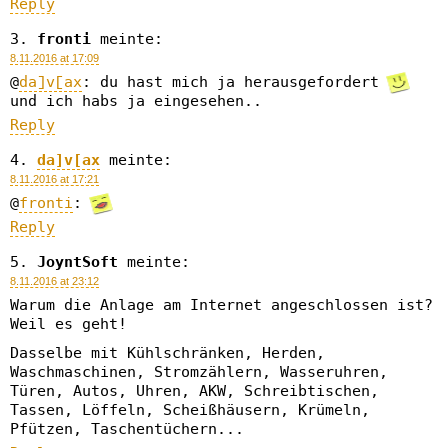
Reply
fronti
meinte:
8.11.2016 at 17:09
@
da]v[ax
: du hast mich ja herausgefordert
und ich habs ja eingesehen..
Reply
da]v[ax
meinte:
8.11.2016 at 17:21
@
fronti
:
Reply
JoyntSoft
meinte:
8.11.2016 at 23:12
Warum die Anlage am Internet angeschlossen ist?
Weil es geht!
Dasselbe mit Kühlschränken, Herden,
Waschmaschinen, Stromzählern, Wasseruhren,
Türen, Autos, Uhren, AKW, Schreibtischen,
Tassen, Löffeln, Scheißhäusern, Krümeln,
Pfützen, Taschentüchern...