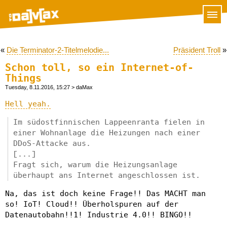
«
Die Terminator-2-Titelmelodie...
Präsident Troll
»
Schon toll, so ein Internet-of-
Things
Tuesday, 8.11.2016, 15:27
> daMax
Hell yeah.
Im südostfinnischen Lappeenranta fielen in
einer Wohnanlage die Heizungen nach einer
DDoS-Attacke aus.
[...]
Fragt sich, warum die Heizungsanlage
überhaupt ans Internet angeschlossen ist.
Na, das ist doch keine Frage!! Das MACHT man
so! IoT! Cloud!! Überholspuren auf der
Datenautobahn!!1! Industrie 4.0!! BINGO!!