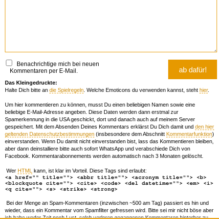
Benachrichtige mich bei neuen
Kommentaren per E-Mail.
Das Kleingedruckte:
Halte Dich bitte an
die Spielregeln
. Welche Emoticons du verwenden kannst, steht
hier
.
Um hier kommentieren zu können, musst Du einen beliebigen Namen sowie eine
beliebige E-Mail-Adresse angeben. Diese Daten werden dann erstmal zur
Spamerkennung in die USA geschickt, dort und danach auch auf meinem Server
gespeichert. Mit dem Absenden Deines Kommentars erklärst Du Dich damit und
den hier
geltenden Datenschutzbestimmungen
(insbesondere dem Abschnitt
Kommentarfunktion
)
einverstanden. Wenn Du damit nicht einverstanden bist, lass das Kommentieren bleiben,
aber dann deinstalliere bitte auch sofort WhatsApp und verabschiede Dich von
Facebook. Kommentarabonnements werden automatisch nach 3 Monaten gelöscht.
Wer
HTML
kann, ist klar im Vorteil. Diese Tags sind erlaubt:
<a href="" title=""> <abbr title=""> <acronym title=""> <b>
<blockquote cite=""> <cite> <code> <del datetime=""> <em> <i>
<q cite=""> <s> <strike> <strong>
Bei der Menge an Spam-Kommentaren (inzwischen ~500 am Tag) passiert es hin und
wieder, dass ein Kommentar vom Spamfilter gefressen wird. Bitte sei mir nicht böse aber
ich habe weder Zeit noch Lust, solch verloren gegangenen Kommentaren hinterher zu