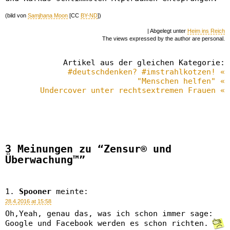
(bild von
Samjhana Moon
[CC
BY-ND
])
| Abgelegt unter
Heim ins Reich
The views expressed by the author are personal.
Artikel aus der gleichen Kategorie:
#deutschdenken? #imstrahlkotzen! «
"Menschen helfen" «
Undercover unter rechtsextremen Frauen «
3 Meinungen zu “Zensur® und
Überwachung™”
Spooner
meinte:
28.4.2016 at 15:58
Oh,Yeah, genau das, was ich schon immer sage:
Google und Facebook werden es schon richten.