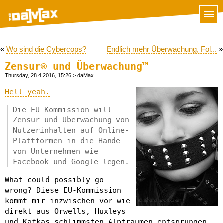
«
Wo sind die Cybercops?
Endlich mehr Überwachung, Fol...
»
Zensur® und Überwachung™
Thursday, 28.4.2016, 15:26
> daMax
Hell yeah.
Die EU-Kommission will
Zensur und Überwachung von
Nutzerinhalten auf Online-
Plattformen in die Hände
von Unternehmen wie
Facebook und Google legen.
What could possibly go
wrong? Diese EU-Kommission
kommt mir inzwischen vor wie
direkt aus Orwells, Huxleys
und Kafkas schlimmsten Alpträumen entsprungen.