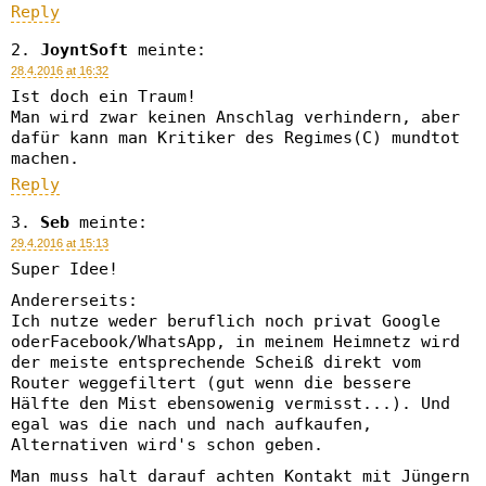
Reply
JoyntSoft
meinte:
28.4.2016 at 16:32
Ist doch ein Traum!
Man wird zwar keinen Anschlag verhindern, aber
dafür kann man Kritiker des Regimes(C) mundtot
machen.
Reply
Seb
meinte:
29.4.2016 at 15:13
Super Idee!
Andererseits:
Ich nutze weder beruflich noch privat Google
oderFacebook/WhatsApp, in meinem Heimnetz wird
der meiste entsprechende Scheiß direkt vom
Router weggefiltert (gut wenn die bessere
Hälfte den Mist ebensowenig vermisst...). Und
egal was die nach und nach aufkaufen,
Alternativen wird's schon geben.
Man muss halt darauf achten Kontakt mit Jüngern