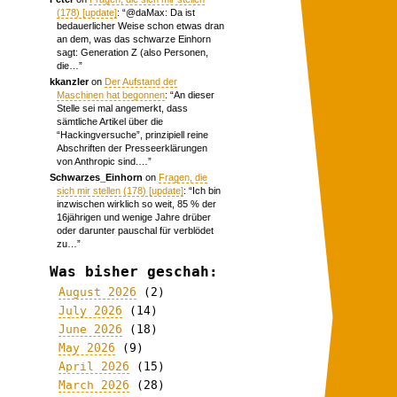
(178) [update]
: “
@daMax: Da ist
bedauerlicher Weise schon etwas dran
an dem, was das schwarze Einhorn
sagt: Generation Z (also Personen,
die…
”
kkanzler
on
Der Aufstand der
Maschinen hat begonnen
: “
An dieser
Stelle sei mal angemerkt, dass
sämtliche Artikel über die
“Hackingversuche”, prinzipiell reine
Abschriften der Presseerklärungen
von Anthropic sind.…
”
Schwarzes_Einhorn
on
Fragen, die
sich mir stellen (178) [update]
: “
Ich bin
inzwischen wirklich so weit, 85 % der
16jährigen und wenige Jahre drüber
oder darunter pauschal für verblödet
zu…
”
Was bisher geschah:
August 2026
(2)
July 2026
(14)
June 2026
(18)
May 2026
(9)
April 2026
(15)
March 2026
(28)