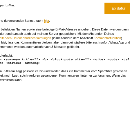
er E-Mail.
ns du verwenden kannst, steht
hier
.
beliebigen Namen sowie eine beliebige E-Mail-Adresse angeben. Diese Daten werden dann
 dort und danach auch auf meinem Server gespeichert. Mit dem Absenden Deines
geltenden Datenschutzbestimmungen
(insbesondere dem Abschnitt
Kommentarfunktion
)
bist, lass das Kommentieren bleiben, aber dann deinstalliere bitte auch sofort WhatsApp und
nements werden automatisch nach 3 Monaten gelöscht.
d erlaubt:
> <acronym title=""> <b> <blockquote cite=""> <cite> <code> <del
s> <strike> <strong>
~500 am Tag) passiert es hin und wieder, dass ein Kommentar vom Spamfilter gefressen
r Zeit noch Lust, solch verloren gegangenen Kommentaren hinterher zu forschen. Wenn das
whitelisten kann.