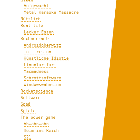
Aufgewacht!
Metal Karaoke Massacre
Nützlich
Real life
Lecker Essen
Rechnerrants
Androidaberwitz
IoT-Irrsinn
Künstliche Idiotie
Linuxlarifari
Macmadness
Schrottsoftware
Windowswahnsinn
Rocketscience
Software
Spaß
Spiele
The power game
Abwahnwahn
Heim ins Reich
S21