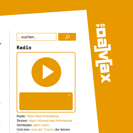
»
Radio
e
Radio:
https://laut.fm/todamax
Stream:
https://stream.laut.fm/todamax
k
Sendeplan:
gibt's auch
Und eine
Liste der Tracks
der letzten