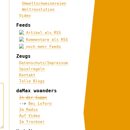
Umweltschweinereien
Weltrevolution
Video
Feeds
Artikel als RSS
Kommentare als RSS
noch mehr Feeds
Zeugs
Datenschutz/Impressum
Spielregeln
Kontakt
Tolle Blogs
daMax woanders
In der Suppe
-->
Bei Loforo
Im Radio
Auf Video
Im Trockner