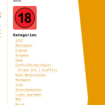
Woche.
ch
l.
:
«
«
Kategorien
«
1337
Bekloppte
Coding
Dingens
Geek
Grafix/Bilder/Kunst
Street Art / Graffiti
Gute Nachrichten
Hardware
icke
Internetmythen
Links querbeet
MP3
Musik