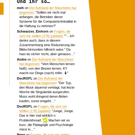
Und ihr so…
meh
on
Der Aufstand der Maschinen hat
begonnen
: “
Sollten wir nicht mal
anfangen, die Betreiber dieser
Systeme für die Computerkriminalität in
die Haftung zu nehmen?
”
Schwarzes_Einhorn
on
Fragen, die
sich mir stellen (178) [update]
: “
“…ich
denke auch, dass in diesem
Zusammenhang eine Reduzierung der
Bildschirmzeiten hilfreich wäre.” Da
hast du sicher recht, aber genauso…
”
Andre
on
Der Aufstand der Maschinen
hat begonnen
: “
Vom Menschen lernen
heißt, von den Besten lernen. K’I’
macht nur Dinge (nach) mMn. 🤷
”
DocROFL
on
Der Aufstand der
Maschinen hat begonnen
: “
Der Typ,
den Musk dauernd verklagt, hat letzte
Woche die Singularität ausgerufen.
Muss wohl dringend deren Aktien
kaufen, sonst entgeht…
”
DocROFL
on
Fragen, die sich mir
stellen (178) [update]
: “
Junge, Junge.
Das is hier mal wirklich n
Problemthread.
Machen wir es
kurz: die Pädagogik und Psychologie
misst in…
”
Peter
on
Fragen, die sich mir stellen