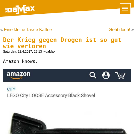
«
Eine kleine Tasse Kaffee
Geht doch!
»
Der Krieg gegen Drogen ist so gut
wie verloren
Saturday, 22.4.2017, 23:13
> daMax
Amazon knows.