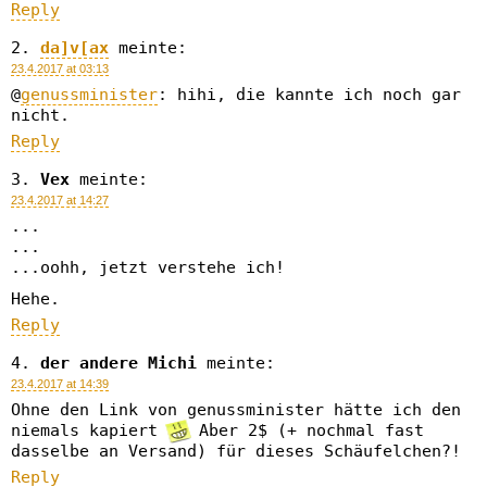
Reply
da]v[ax
meinte:
23.4.2017 at 03:13
@
genussminister
: hihi, die kannte ich noch gar
nicht.
Reply
Vex
meinte:
23.4.2017 at 14:27
...
...
...oohh, jetzt verstehe ich!
Hehe.
Reply
der andere Michi
meinte:
23.4.2017 at 14:39
Ohne den Link von genussminister hätte ich den
niemals kapiert
Aber 2$ (+ nochmal fast
dasselbe an Versand) für dieses Schäufelchen?!
Reply