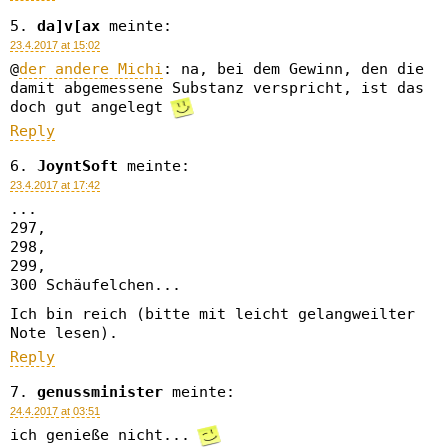
da]v[ax
meinte:
23.4.2017 at 15:02
@
der andere Michi
: na, bei dem Gewinn, den die
damit abgemessene Substanz verspricht, ist das
doch gut angelegt
Reply
JoyntSoft
meinte:
23.4.2017 at 17:42
...
297,
298,
299,
300 Schäufelchen...
Ich bin reich (bitte mit leicht gelangweilter
Note lesen).
Reply
genussminister
meinte:
24.4.2017 at 03:51
ich genieße nicht...