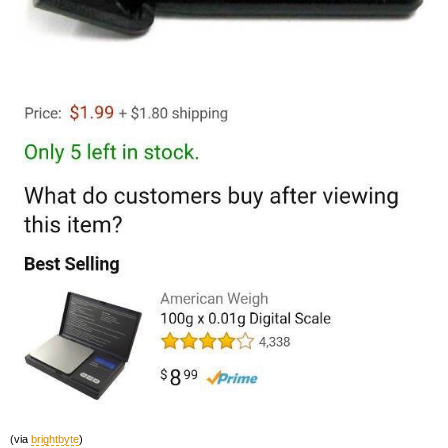
(via
brightbyte
)