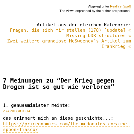
| Abgelegt unter
Real life
,
Spaß
The views expressed by the author are personal.
Artikel aus der gleichen Kategorie:
Fragen, die sich mir stellen (178) [update] «
Missing DDR structures «
Zwei weitere grandiose McSweeney's-Artikel zum
Irankrieg «
7 Meinungen zu “Der Krieg gegen
Drogen ist so gut wie verloren”
genussminister
meinte:
23.4.2017 at 00:14
das erinnert mich an diese geschichte...:
https://priceonomics.com/the-mcdonalds-cocaine-
spoon-fiasco/